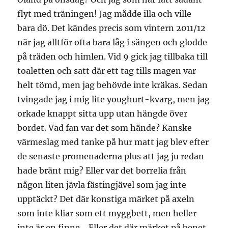
flyt med träningen! Jag mådde illa och ville
bara dö. Det kändes precis som vintern 2011/12
när jag alltför ofta bara låg i sängen och glodde
på träden och himlen. Vid 9 gick jag tillbaka till
toaletten och satt där ett tag tills magen var
helt tömd, men jag behövde inte kräkas. Sedan
tvingade jag i mig lite youghurt-kvarg, men jag
orkade knappt sitta upp utan hängde över
bordet. Vad fan var det som hände? Kanske
värmeslag med tanke på hur matt jag blev efter
de senaste promenaderna plus att jag ju redan
hade bränt mig? Eller var det borrelia från
någon liten jävla fästingjävel som jag inte
upptäckt? Det där konstiga märket på axeln
som inte kliar som ett myggbett, men heller
inte är en finne… Eller det där märket på benet