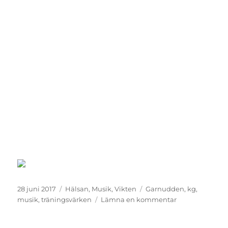
Publicerat
Kategorier
Etiketter
28 juni 2017
Hälsan
,
Musik
,
Vikten
Garnudden
,
kg
,
den
till
musik
,
träningsvärken
Lämna en kommentar
Uppmuntrand