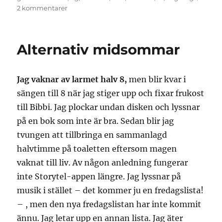
till
2 kommentarer
Ångest
och
bestraffning
Alternativ midsommar
Jag vaknar av larmet halv 8,
men blir kvar i
sängen till 8 när jag stiger upp och fixar frukost
till Bibbi. Jag plockar undan disken och lyssnar
på en bok som inte är bra. Sedan blir jag
tvungen att tillbringa en sammanlagd
halvtimme på toaletten eftersom magen
vaknat till liv. Av någon anledning fungerar
inte Storytel-appen längre. Jag lyssnar på
musik i stället – det kommer ju en fredagslista!
– , men den nya fredagslistan har inte kommit
ännu. Jag letar upp en annan lista. Jag äter