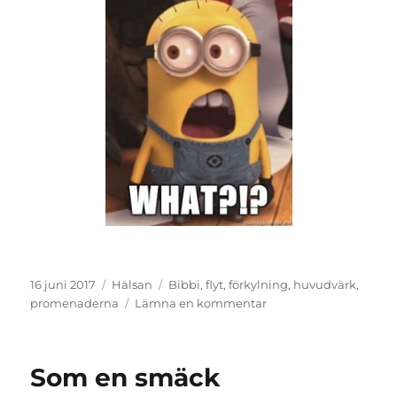
Publicerat
Kategorier
Etiketter
16 juni 2017
Hälsan
Bibbi
,
flyt
,
förkylning
,
huvudvärk
,
den
till
promenaderna
Lämna en kommentar
Värmeslag?
Som en smäck