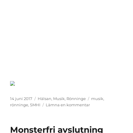
Publicerat
Kategorier
Etiketter
14 juni 2017
Hälsan
,
Musik
,
Rönninge
musik
,
den
till
rönninge
,
SMHI
Lämna en kommentar
Siesta
Monsterfri avslutning