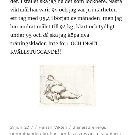
det. I stället ska jag ha det som lockbete. Nästa
viktmål har varit 95 och jag var ju i närheten
ett tag med 95,4 i början av månaden, men jag
har ändrat målet till 94 kg; klart och tydligt
under 95 och
då
ska jag köpa nya
träningskläder. Inte förr. OCH INGET
KVÄLLSTUGGANDE!!!
Publicerat
Kategorier
Etiketter
27 juni 2017
Hälsan
,
Vikten
dränerad
,
energi
,
den
gummibanden
,
kg
,
Konsum
,
läsa
,
stressad
,
te
,
vägning