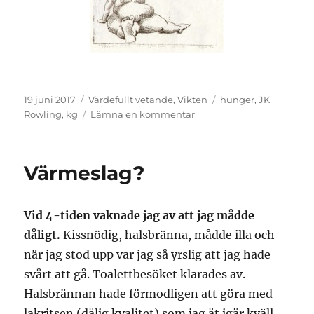
Publicerat
Kategorier
Etiketter
19 juni 2017
Värdefullt vetande
,
Vikten
hunger
,
JK
den
till
Rowling
,
kg
Lämna en kommentar
Tufft
Värmeslag?
Vid 4-tiden vaknade jag av att jag mådde
dåligt.
Kissnödig, halsbränna, mådde illa och
när jag stod upp var jag så yrslig att jag hade
svårt att gå. Toalettbesöket klarades av.
Halsbrännan hade förmodligen att göra med
lakritsen (dålig kvalitet) som jag åt igår kväll