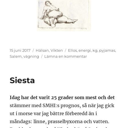
Publicerat
Kategorier
Etiketter
15 juni 2017
Hälsan
,
Vikten
Ellos
,
energi
,
kg
,
pyjamas
,
den
till
Salem
,
vägning
Lämna en kommentar
Som
en
smäck
Siesta
Idag har det varit 25 grader som mest och det
stämmer med SMHI:s prognos, så när jag gick
ut i morse var jag bättre förberedd än i
måndags: linne, prasselbyxorna och vatten.