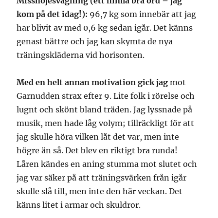
Missnöjesvägning (ett himla bra ord – jag
kom på det idag!):
96,7 kg som innebär att jag
har blivit av med 0,6 kg sedan igår. Det känns
genast bättre och jag kan skymta de nya
träningskläderna vid horisonten.
Med en helt annan motivation gick jag
mot
Garnudden strax efter 9. Lite folk i rörelse och
lugnt och skönt bland träden. Jag lyssnade på
musik, men hade låg volym; tillräckligt för att
jag skulle höra vilken låt det var, men inte
högre än så. Det blev en riktigt bra runda!
Låren kändes en aning stumma mot slutet och
jag var säker på att träningsvärken från igår
skulle slå till, men inte den här veckan. Det
känns litet i armar och skuldror.