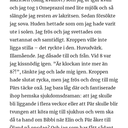
och jag tog 1 Omeprazol med lite mjölk och så
slängde jag resten av lakritsen. Sedan försökte
jag sova. Huden hettade som om jag hade varit
ute i solen. Jag frös och jag svettades om
vartannat
och
samtidigt. Kroppen ville inte
ligga stilla – det ryckte i den. Huvudvärk.
Illamående. Jag dåsade till och från. Vid 8 var
jag kissnödig igen. ”Är klockan inte mer än
8?!”, tänkte jag och lade mig igen. Kroppen
hade slutat rycka, men jag frös och drog till mig
Pärs täcke oxå. Jag bara låg där och fantiserade
ihop hemska sjukdomsdraman: att jag skulle
bli liggande i flera veckor eller att Pär skulle blir
tvungen att köra mig till sjukhus och vem ska
då ta hand om Bibbi när Elin och Pär åker till
Öland på onsdag? Och jag som har fått sådant