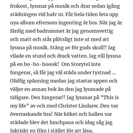
frukost, lyssnar på musik och drar sedan igång
städningen vid halv 10. Får hela tiden leta upp
nya album eftersom ingenting är bra. När jag är
färdig med badrummet är jag genomsvettig
och matt och står plötsligt inte ut med att
lyssna på musik. Stäng av för guds skull!! Jag
vilade en stund och drack vatten. Jag vill lyssna
på en bo-ho-hoook! Om Storytel inte
fungerar, så får jag väl städa under tystnad …
Olidlig spänning medan jag startar appen och
väljer en annan bok än den jag lyssnade på
tidigare. Den fungerar!! Jag lyssnar på ”This is
my life” av och med Christer Lindarw. Den var
överraskande bra! När köket och hallen var
städade blev det lunchpaus och idag såg jag
faktiskt en film i stället för att läsa,