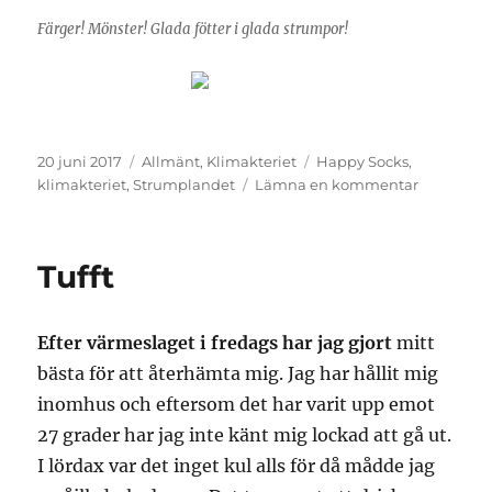
Färger! Mönster! Glada fötter i glada strumpor!
Publicerat
Kategorier
Etiketter
20 juni 2017
Allmänt
,
Klimakteriet
Happy Socks
,
den
till
klimakteriet
,
Strumplandet
Lämna en kommentar
Kompromi
Tufft
Efter värmeslaget i fredags har jag gjort
mitt
bästa för att återhämta mig. Jag har hållit mig
inomhus och eftersom det har varit upp emot
27 grader har jag inte känt mig lockad att gå ut.
I lördax var det inget kul alls för då mådde jag