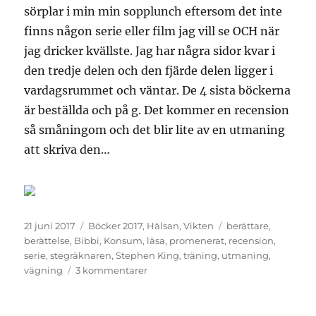
sörplar i min min sopplunch eftersom det inte
finns någon serie eller film jag vill se OCH när
jag dricker kvällste. Jag har några sidor kvar i
den tredje delen och den fjärde delen ligger i
vardagsrummet och väntar. De 4 sista böckerna
är beställda och på g. Det kommer en recension
så småningom och det blir lite av en utmaning
att skriva den…
Publicerat
Kategorier
Etiketter
21 juni 2017
Böcker 2017
,
Hälsan
,
Vikten
berättare
,
den
berättelse
,
Bibbi
,
Konsum
,
läsa
,
promenerat
,
recension
,
serie
,
stegräknaren
,
Stephen King
,
träning
,
utmaning
,
till
vägning
3 kommentarer
Frigående
tant