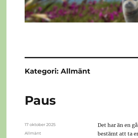
Kategori:
Allmänt
Paus
Publicerat
17 oktober 2025
Det har än en gå
den
Kategorier
Allmänt
bestämt att ta en