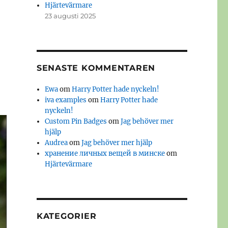
Hjärtevärmare
23 augusti 2025
SENASTE KOMMENTAREN
Ewa
om
Harry Potter hade nyckeln!
iva examples
om
Harry Potter hade
nyckeln!
Custom Pin Badges
om
Jag behöver mer
hjälp
Audrea
om
Jag behöver mer hjälp
хранение личных вещей в минске
om
Hjärtevärmare
KATEGORIER