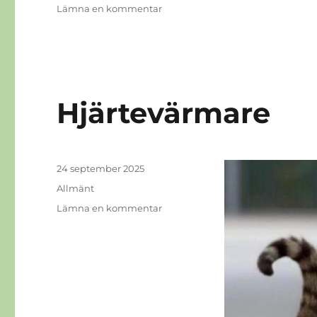
till
Lämna en kommentar
Paus
Hjärtevärmare
Publicerat
24 september 2025
den
Kategorier
Allmänt
till
Lämna en kommentar
Hjärtevärmare