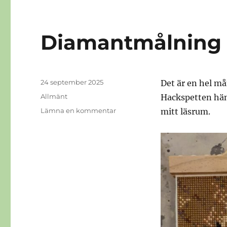
Diamantmålning
Publicerat
24 september 2025
Det är en hel må
den
Kategorier
Allmänt
Hackspetten hän
till
Lämna en kommentar
mitt läsrum.
Diamantmålning