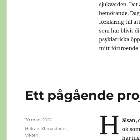
sjukvården. Det 
bemötande. Dage
förklaring till a
som har blivit d
psykiatriska öp
mitt förtroende 
Ett pågående pro
H
Publicerat
30 mars 2022
älsan, 
den
Kategorier
Hälsan
,
Klimakteriet
,
ok som 
Vikten
har ing