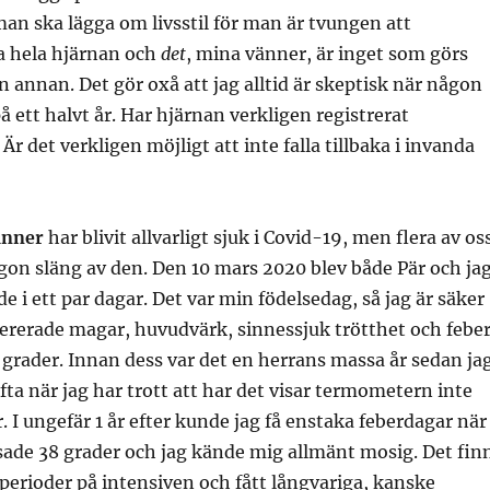
n ska lägga om livsstil för man är tvungen att
hela hjärnan och
det
, mina vänner, är inget som görs
en annan. Det gör oxå att jag alltid är skeptisk när någon
å ett halvt år. Har hjärnan verkligen registrerat
r det verkligen möjligt att inte falla tillbaka i invanda
änner
har blivit allvarligt sjuk i Covid-19, men flera av os
gon släng av den. Den 10 mars 2020 blev både Pär och ja
e i ett par dagar. Det var min födelsedag, så jag är säker
ererade magar, huvudvärk, sinnessjuk trötthet och febe
grader. Innan dess var det en herrans massa år sedan ja
fta när jag har trott att har det visar termometern inte
. I ungefär 1 år efter kunde jag få enstaka feberdagar när
ade 38 grader och jag kände mig allmänt mosig. Det fin
perioder på intensiven och fått långvariga, kanske