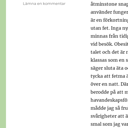
till
Lämna en kommentar
åtminstone snapp
Obesitas
använder fungera
är en förkortning
utan fet. Inga n
minnas från tidi
vid besök. Obesi
talet och det är
klassas som en s
säger sluta äta o
tycka att fetma ä
över en natt. Dä
berodde på att m
havandeskapsförg
mådde jag så fru
svårigheter att ä
smal som jag va