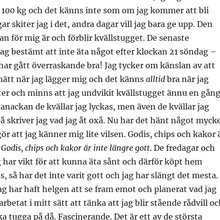
 100 kg och det känns inte som om jag kommer att bli
gar skiter jag i det, andra dagar vill jag bara ge upp. Den
lan för mig är och förblir kvällstugget. De senaste
g bestämt att inte äta något efter klockan 21 söndag –
har gått överraskande bra! Jag tycker om känslan av att
mätt när jag lägger mig och det känns
alltid
bra när jag
er och minns att jag undvikit kvällstugget ännu en gång
manackan de kvällar jag lyckas, men även de kvällar jag
då skriver jag vad jag åt oxå. Nu har det hänt något myck
ör att jag känner mig lite vilsen. Godis, chips och kakor 
.
Godis, chips och kakor är inte längre gott
. De fredagar och
 har vikt för att kunna äta sånt och därför köpt hem
, så har det inte varit gott och jag har slängt det mesta.
ag har haft helgen att se fram emot och planerat vad jag
narbetat i mitt sätt att tänka att jag blir stående rådvill o
ka tugga på då. Fascinerande. Det är ett av de största