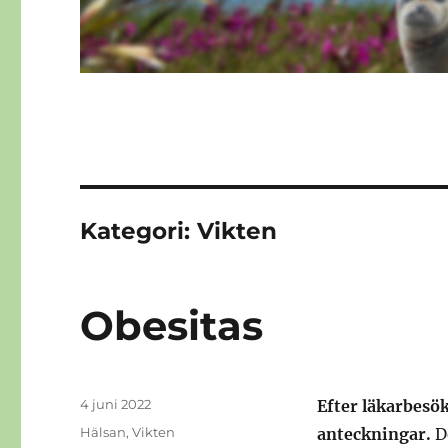
Kategori:
Vikten
Obesitas
Publicerat
4 juni 2022
Efter läkarbesök
den
Kategorier
Hälsan
,
Vikten
anteckningar.
D