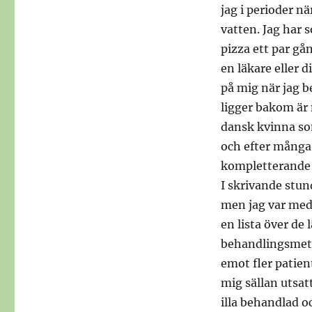
jag i perioder nä
vatten. Jag har 
pizza ett par gå
en läkare eller d
på mig när jag 
ligger bakom är 
dansk kvinna so
och efter många 
kompletterande m
I skrivande stun
men jag var med
en lista över d
behandlingsmeto
emot fler patien
mig sällan utsat
illa behandlad o