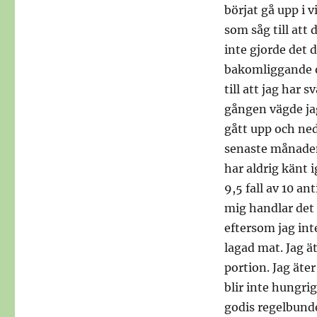
börjat gå upp i 
som såg till att
inte gjorde det 
bakomliggande o
till att jag har 
gången vägde jag
gått upp och ne
senaste månaden 
har aldrig känt 
9,5 fall av 10 an
mig handlar det o
eftersom jag int
lagad mat. Jag ät
portion. Jag äte
blir inte hungrig
godis regelbunde