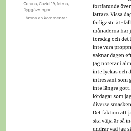
Etiketter
Corona
,
Covid-19
,
fetma
,
fortfarande över
Ryggövningar
lättare. Vissa da
till
Lämna en kommentar
farligaste ät-fäl
Ett
pågående
månaderna har ja
projekt
torsdag och det 
inte vara propp
vaknar dagen eft
Jag noterar i al
inte lyckas och 
intressant som g
inte längre gott
lördagar som jag
diverse smaskens
Det faktum att j
ska välja är så i
undrar vad jag s