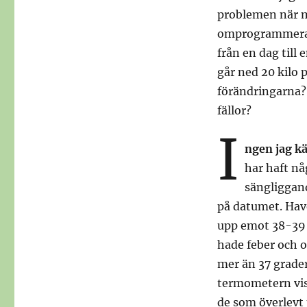
problemen när ma
omprogrammera 
från en dag till 
går ned 20 kilo p
förändringarna? Ä
fällor?
I
ngen jag k
har haft nå
sängliggand
på datumet. Hav
upp emot 38-39 
hade feber och o
mer än 37 grader
termometern vis
de som överlevt 