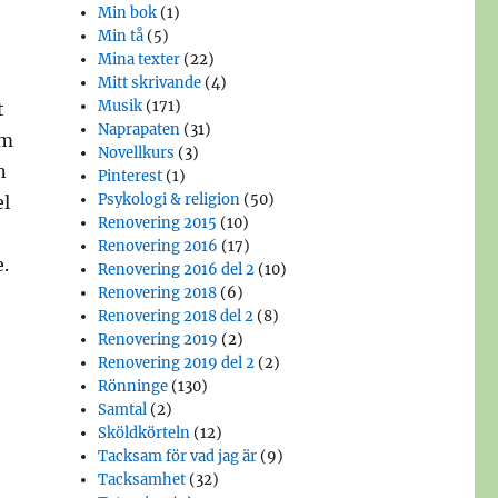
Min bok
(1)
Min tå
(5)
Mina texter
(22)
t
Mitt skrivande
(4)
Musik
(171)
t
Naprapaten
(31)
om
Novellkurs
(3)
n
Pinterest
(1)
Psykologi & religion
(50)
el
Renovering 2015
(10)
Renovering 2016
(17)
.
Renovering 2016 del 2
(10)
Renovering 2018
(6)
Renovering 2018 del 2
(8)
Renovering 2019
(2)
Renovering 2019 del 2
(2)
Rönninge
(130)
Samtal
(2)
Sköldkörteln
(12)
Tacksam för vad jag är
(9)
Tacksamhet
(32)