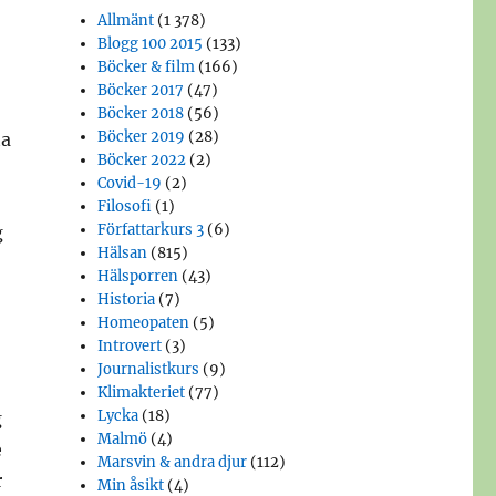
Allmänt
(1 378)
Blogg 100 2015
(133)
Böcker & film
(166)
Böcker 2017
(47)
Böcker 2018
(56)
Böcker 2019
(28)
ta
Böcker 2022
(2)
Covid-19
(2)
Filosofi
(1)
Författarkurs 3
(6)
g
Hälsan
(815)
Hälsporren
(43)
Historia
(7)
Homeopaten
(5)
Introvert
(3)
Journalistkurs
(9)
Klimakteriet
(77)
Lycka
(18)
g
Malmö
(4)
e
Marsvin & andra djur
(112)
r
Min åsikt
(4)