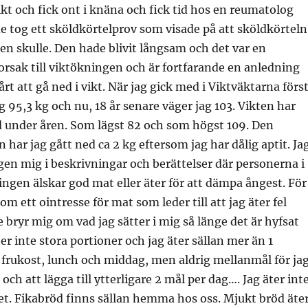
vikt och fick ont i knäna och fick tid hos en reumatolog
 de tog ett sköldkörtelprov som visade på att sköldkörteln
den skulle. Den hade blivit långsam och det var en
rsak till viktökningen och är fortfarande en anledning
svårt att gå ned i vikt. När jag gick med i Viktväktarna förs
 95,3 kg och nu, 18 år senare väger jag 103. Vikten har
d under åren. Som lägst 82 och som högst 109. Den
har jag gått ned ca 2 kg eftersom jag har dålig aptit. Ja
igen mig i beskrivningar och berättelser där personerna i
tingen älskar god mat eller äter för att dämpa ångest. För
m ett ointresse för mat som leder till att jag äter fel
e bryr mig om vad jag sätter i mig så länge det är hyfsat
er inte stora portioner och jag äter sällan mer än 1
r frukost, lunch och middag, men aldrig mellanmål för ja
 och att lägga till ytterligare 2 mål per dag…. Jag äter int
t. Fikabröd finns sällan hemma hos oss. Mjukt bröd äte