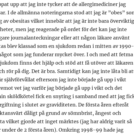
at upp att jag inte tycker att de allergimediciner jag
r. I de allmänna noteringarna stod att jag är ”obes” so
 av obesitas vilket innebär att jag är inte bara övervikti
yheter, men jag reagerade på ordet för det kan jag inte
gare journalanteckningar eller att någon läkare använt
tas blev klassad som en sjukdom redan i mitten av 1990-
 något som jag funderar mycket över. I och med att fetma
jukdom finns det hjälp och stöd att få utöver att läkaren
ch rör på dig. Det är bra. Samtidigt kan jag inte låta bli at
r självförvållat eftersom jag inte började gå upp i vikt
remot vet jag varför jag började gå upp i vikt och det
in sköldkörtel fick en snyting i samband med att jag fic
iftning i slutet av graviditeten. De första åren efteråt
ktansvärt dåligt på grund av sömnbrist, ångest och
ta vilket gjorde att inget märktes (jag har aldrig varit så
r under de 2 första åren). Omkring 1998-99 hade jag