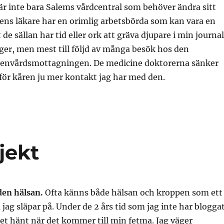
är inte bara Salems vårdcentral som behöver ändra sitt
ns läkare har en orimlig arbetsbörda som kan vara en
tt de sällan har tid eller ork att gräva djupare i min journal
iger, men mest till följd av många besök hos den
penvårdsmottagningen. De medicine doktorerna sänker
för kåren ju mer kontakt jag har med den.
jekt
den hälsan.
Ofta känns både hälsan och kroppen som ett
jag släpar på. Under de 2 års tid som jag inte har blogga
et hänt när det kommer till min fetma. Jag väger