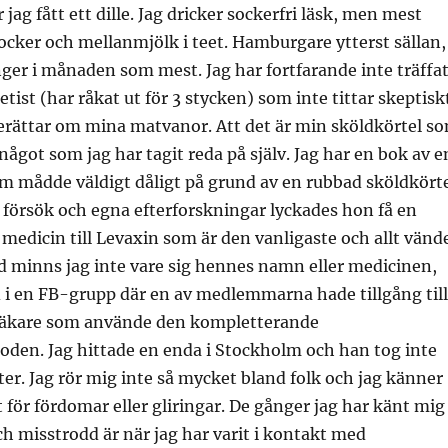
r jag fått ett dille. Jag dricker sockerfri läsk, men mest
socker och mellanmjölk i teet. Hamburgare ytterst sällan,
nger i månaden som mest. Jag har fortfarande inte träffa
ietist (har råkat ut för 3 stycken) som inte tittar skeptisk
berättar om mina matvanor. Att det är min sköldkörtel s
något som jag har tagit reda på själv. Jag har en bok av e
m mådde väldigt dåligt på grund av en rubbad sköldkört
försök och egna efterforskningar lyckades hon få en
edicin till Levaxin som är den vanligaste och allt vände
d minns jag inte vare sig hennes namn eller medicinen,
 i en FB-grupp där en av medlemmarna hade tillgång till
e läkare som använde den kompletterande
den. Jag hittade en enda i Stockholm och han tog inte
ter. Jag rör mig inte så mycket bland folk och jag känner
t för fördomar eller gliringar. De gånger jag har känt mig
ch misstrodd är när jag har varit i kontakt med