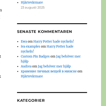
Hjärtevärmare
23 augusti 2025
m
g
SENASTE KOMMENTAREN
Ewa
om
Harry Potter hade nyckeln!
iva examples
om
Harry Potter hade
nyckeln!
t
Custom Pin Badges
om
Jag behöver mer
hjälp
Audrea
om
Jag behöver mer hjälp
хранение личных вещей в минске
om
k
Hjärtevärmare
KATEGORIER