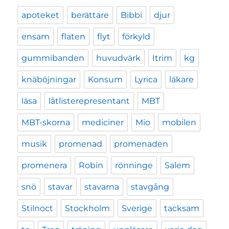
apoteket
berättare
Bibbi
djur
ensam
flaten
flyt
förkyld
gummibanden
huvudvärk
Itrim
kg
knäböjningar
Konsum
Lyrica
läkare
läsa
låtlisterepresentant
MBT
MBT-skorna
mediciner
Mio
mobilen
musik
promenad
promenaden
promenera
Robin
rönninge
Salem
snö
stavar
stavarna
stavgång
Stilnoct
Stockholm
Sverige
tacksam