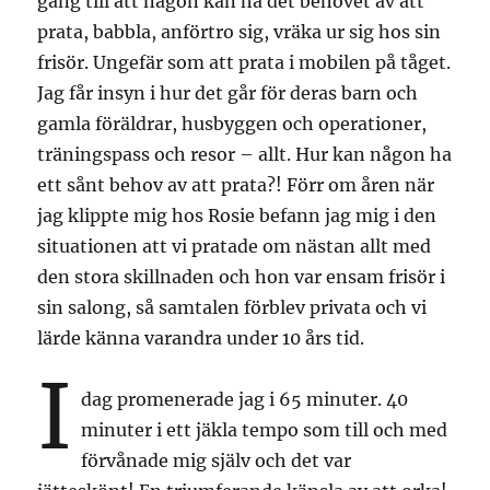
gång till att någon kan ha det behovet av att
prata, babbla, anförtro sig, vräka ur sig hos sin
frisör. Ungefär som att prata i mobilen på tåget.
Jag får insyn i hur det går för deras barn och
gamla föräldrar, husbyggen och operationer,
träningspass och resor – allt. Hur kan någon ha
ett sånt behov av att prata?! Förr om åren när
jag klippte mig hos Rosie befann jag mig i den
situationen att vi pratade om nästan allt med
den stora skillnaden och hon var ensam frisör i
sin salong, så samtalen förblev privata och vi
lärde känna varandra under 10 års tid.
I
dag promenerade jag i 65 minuter. 40
minuter i ett jäkla tempo som till och med
förvånade mig själv och det var