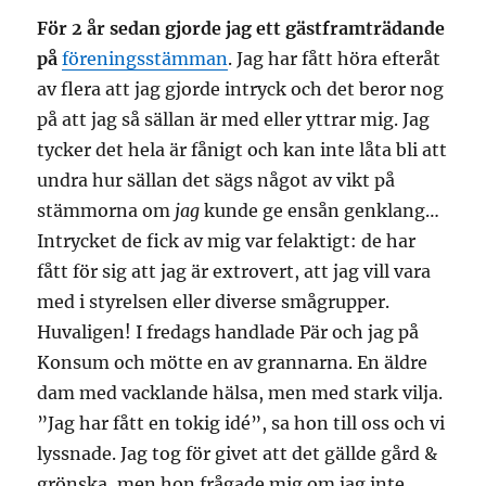
För 2 år sedan gjorde jag ett gästframträdande
på
föreningsstämman
. Jag har fått höra efteråt
av flera att jag gjorde intryck och det beror nog
på att jag så sällan är med eller yttrar mig. Jag
tycker det hela är fånigt och kan inte låta bli att
undra hur sällan det sägs något av vikt på
stämmorna om
jag
kunde ge ensån genklang…
Intrycket de fick av mig var felaktigt: de har
fått för sig
att jag är extrovert, att jag vill vara
med i styrelsen eller diverse smågrupper.
Huvaligen! I fredags handlade Pär och jag på
Konsum och mötte en av grannarna. En äldre
dam med vacklande hälsa, men med stark vilja.
”Jag har fått en tokig idé”, sa hon till oss och vi
lyssnade. Jag tog för givet att det gällde gård &
grönska, men hon frågade mig om jag inte