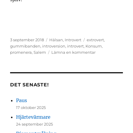
Publicerat
Kategorier
Etiketter
3 september 2018
Hälsan
,
Introvert
extrovert
,
den
gummibanden
,
introversion
,
introvert
,
Konsum
,
till
promenera
,
Salem
Lämna en kommentar
Introversion
DET SENASTE!
Paus
17 oktober 2025
Hjärtevärmare
24 september 2025