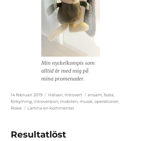
Min nyckelkompis som
alltid är med mig på
mina promenader.
Publicerat
Kategorier
Etiketter
14 februari 2019
Hälsan
,
Introvert
ensam
,
fasta
,
den
förkylning
,
introversion
,
mobilen
,
musik
,
operationer
,
till
Rosie
Lämna en kommentar
Introversion
Resultatlöst