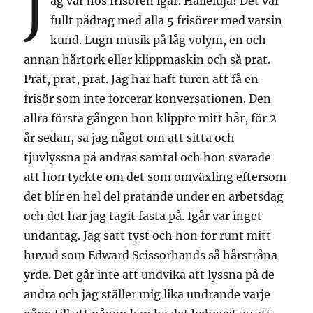
J
ag var hos frisören igår. Halleluja! Det var
fullt pådrag med alla 5 frisörer med varsin
kund. Lugn musik på låg volym, en och
annan hårtork eller klippmaskin och så prat.
Prat, prat, prat. Jag har haft turen att få en
frisör som inte forcerar konversationen. Den
allra första gången hon klippte mitt hår, för 2
år sedan, sa jag något om att sitta och
tjuvlyssna på andras samtal och hon svarade
att hon tyckte om det som omväxling eftersom
det blir en hel del pratande under en arbetsdag
och det har jag tagit fasta på. Igår var inget
undantag. Jag satt tyst och hon for runt mitt
huvud som Edward Scissorhands så hårstråna
yrde. Det går inte att undvika att lyssna på de
andra och jag ställer mig lika undrande varje