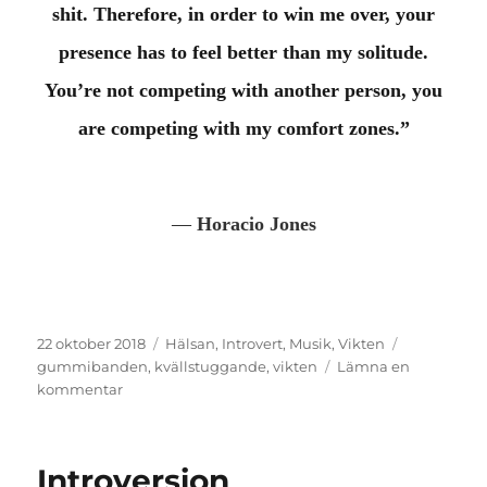
shit. Therefore, in order to win me over, your
presence has to feel better than my solitude.
You’re not competing with another person, you
are competing with my comfort zones.”
―
Horacio Jones
Publicerat
Kategorier
Etiketter
22 oktober 2018
Hälsan
,
Introvert
,
Musik
,
Vikten
den
gummibanden
,
kvällstuggande
,
vikten
Lämna en
till
kommentar
Resultatlöst
Introversion