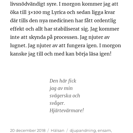
livsnödvändigt syre. I morgon kommer jag att
öka till 3×100 mg Lyrica och sedan ligga kvar
där tills den nya medicinen har fått ordentlig
effekt och allt har stabiliserat sig. Jag kommer
inte att skynda på processen. Jag njuter av
lugnet. Jag njuter av att fungera igen. I morgon
kanske jag till och med kan börja läsa igen!
Den här fick
jag av min
svägerska och
svåger.
Hjärtevärmare!
Publicerat
Kategorier
Etiketter
20 december 2018
Hälsan
djupandning
,
ensam
,