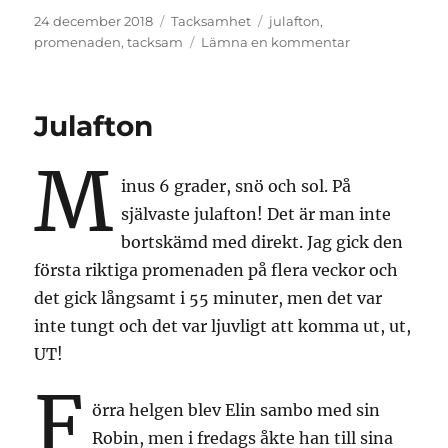
Publicerat
Kategorier
Etiketter
24 december 2018
Tacksamhet
julafton
,
den
till
promenaden
,
tacksam
Lämna en kommentar
Triss
Julafton
M
inus 6 grader, snö och sol. På
självaste julafton! Det är man inte
bortskämd med direkt. Jag gick den
första riktiga promenaden på flera veckor och
det gick långsamt i 55 minuter, men det var
inte tungt och det var ljuvligt att komma ut, ut,
UT!
F
örra helgen blev Elin sambo med sin
Robin, men i fredags åkte han till sina