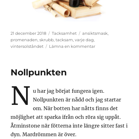
Publicerat
Kategorier
Etiketter
21 december 2018
Tacksamhet
ansiktsmask
,
den
promenaden
,
skrubb
,
tacksam
,
varje dag
,
till
vintersolståndet
Lämna en kommentar
Triss
Nollpunkten
N
u har jag börjat fungera igen.
Nollpunkten är nådd och jag startar
om. När botten har nåtts finns det
möjlighet att sparka ifrån och röra sig uppåt.
Åtminstone när fötterna inte längre sitter fast i
dyn. Mardrömmen är över.