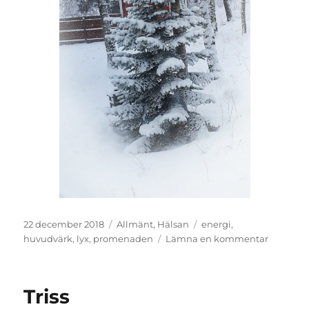
Publicerat
Kategorier
Etiketter
22 december 2018
Allmänt
,
Hälsan
energi
,
den
till
huvudvärk
,
lyx
,
promenaden
Lämna en kommentar
Energi
Triss