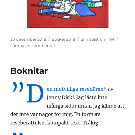
Publicerat
Kategorier
Etiketter
30 december 2018
Böcker 2018
Elin Säfström
,
flyt
den
till
Lämna en kommentar
Årsfinal
Boknitar
”D
en motvilliga resenären”
av
Jenny Diski. Jag läste inte
många sidor innan jag kände att
det inte var något för mig. En form av
reseberättelse; kompakt text. Tråkig.