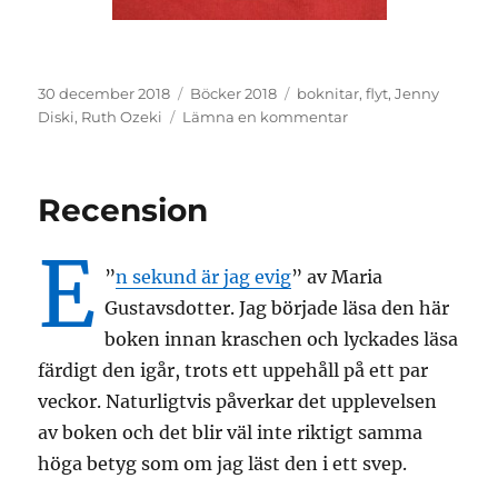
Publicerat
Kategorier
Etiketter
30 december 2018
Böcker 2018
boknitar
,
flyt
,
Jenny
den
till
Diski
,
Ruth Ozeki
Lämna en kommentar
Boknitar
Recension
E
”
n sekund är jag evig
” av Maria
Gustavsdotter. Jag började läsa den här
boken innan kraschen och lyckades läsa
färdigt den igår, trots ett uppehåll på ett par
veckor. Naturligtvis påverkar det upplevelsen
av boken och det blir väl inte riktigt samma
höga betyg som om jag läst den i ett svep.