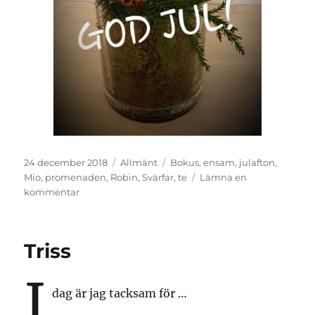
Publicerat
Kategorier
Etiketter
24 december 2018
Allmänt
Bokus
,
ensam
,
julafton
,
den
Mio
,
promenaden
,
Robin
,
Svärfar
,
te
Lämna en
till
kommentar
Julafton
Triss
I
dag är jag tacksam för …