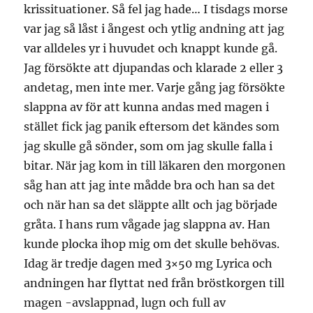
krissituationer. Så fel jag hade… I tisdags morse
var jag så låst i ångest och ytlig andning att jag
var alldeles yr i huvudet och knappt kunde gå.
Jag försökte att djupandas och klarade 2 eller 3
andetag, men inte mer. Varje gång jag försökte
slappna av för att kunna andas med magen i
stället fick jag panik eftersom det kändes som
jag skulle gå sönder, som om jag skulle falla i
bitar. När jag kom in till läkaren den morgonen
såg han att jag inte mådde bra och han sa det
och när han sa det släppte allt och jag började
gråta. I hans rum vågade jag slappna av. Han
kunde plocka ihop mig om det skulle behövas.
Idag är tredje dagen med 3×50 mg Lyrica och
andningen har flyttat ned från bröstkorgen till
magen -avslappnad, lugn och full av