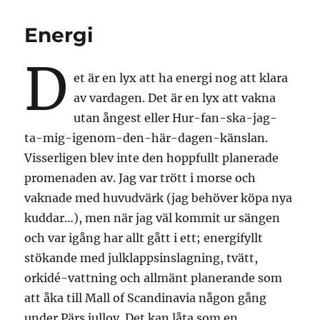
Energi
D
et är en lyx att ha energi nog att klara
av vardagen. Det är en lyx att vakna
utan ångest eller Hur-fan-ska-jag-
ta-mig-igenom-den-här-dagen-känslan.
Visserligen blev inte den hoppfullt planerade
promenaden av. Jag var trött i morse och
vaknade med huvudvärk (jag behöver köpa nya
kuddar…), men när jag väl kommit ur sängen
och var igång har allt gått i ett; energifyllt
stökande med julklappsinslagning, tvätt,
orkidé-vattning och allmänt planerande som
att åka till Mall of Scandinavia någon gång
under Pärs jullov. Det kan låta som en