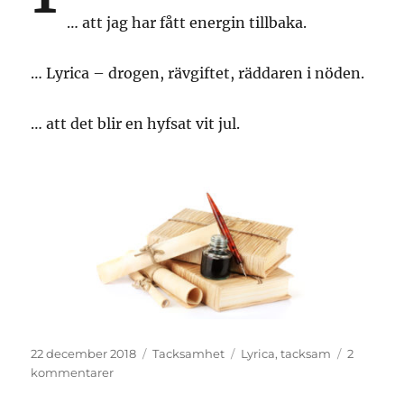
… att jag har fått energin tillbaka.
… Lyrica – drogen, rävgiftet, räddaren i nöden.
… att det blir en hyfsat vit jul.
Publicerat
Kategorier
Etiketter
22 december 2018
Tacksamhet
Lyrica
,
tacksam
2
den
till
kommentarer
Triss