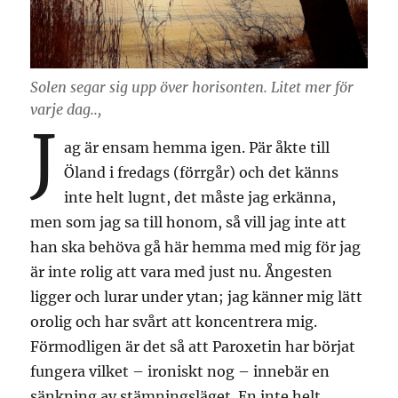
Solen segar sig upp över horisonten. Litet mer för
varje dag..,
J
ag är ensam hemma igen. Pär åkte till
Öland i fredags (förrgår) och det känns
inte helt lugnt, det måste jag erkänna,
men som jag sa till honom, så vill jag inte att
han ska behöva gå här hemma med mig för jag
är inte rolig att vara med just nu. Ångesten
ligger och lurar under ytan; jag känner mig lätt
orolig och har svårt att koncentrera mig.
Förmodligen är det så att Paroxetin har börjat
fungera vilket – ironiskt nog – innebär en
sänkning av stämningsläget. En inte helt