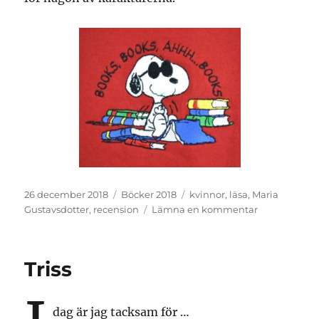
Publicerat
Kategorier
Etiketter
26 december 2018
Böcker 2018
kvinnor
,
läsa
,
Maria
den
till
Gustavsdotter
,
recension
Lämna en kommentar
Recension
Triss
dag är jag tacksam för …