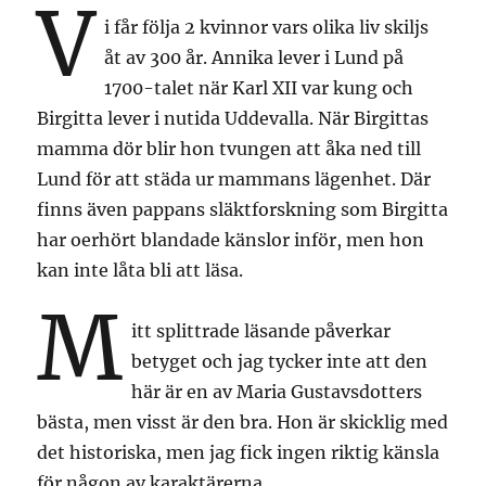
V
i får följa 2 kvinnor vars olika liv skiljs
åt av 300 år. Annika lever i Lund på
1700-talet när Karl XII var kung och
Birgitta lever i nutida Uddevalla. När Birgittas
mamma dör blir hon tvungen att åka ned till
Lund för att städa ur mammans lägenhet. Där
finns även pappans släktforskning som Birgitta
har oerhört blandade känslor inför, men hon
kan inte låta bli att läsa.
M
itt splittrade läsande påverkar
betyget och jag tycker inte att den
här är en av Maria Gustavsdotters
bästa, men visst är den bra. Hon är skicklig med
det historiska, men jag fick ingen riktig känsla
för någon av karaktärerna.