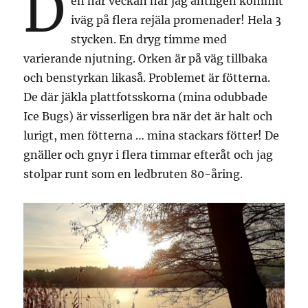
D
en här veckan har jag äntligen kommit
iväg på flera rejäla promenader! Hela 3
stycken. En dryg timme med
varierande njutning. Orken är på väg tillbaka
och benstyrkan likaså. Problemet är fötterna.
De där jäkla plattfotsskorna (mina odubbade
Ice Bugs) är visserligen bra när det är halt och
lurigt, men fötterna … mina stackars fötter! De
gnäller och gnyr i flera timmar efteråt och jag
stolpar runt som en ledbruten 80-åring.