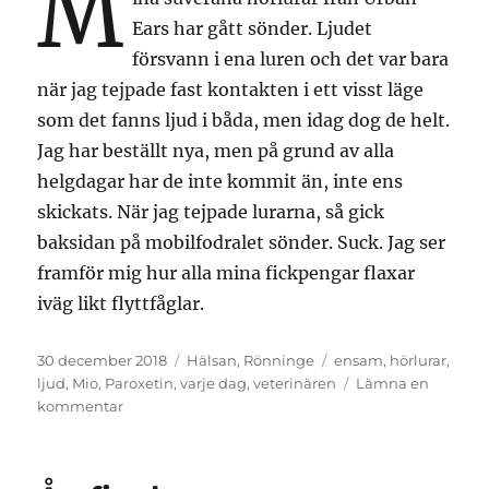
M
Ears har gått sönder. Ljudet
försvann i ena luren och det var bara
när jag tejpade fast kontakten i ett visst läge
som det fanns ljud i båda, men idag dog de helt.
Jag har beställt nya, men på grund av alla
helgdagar har de inte kommit än, inte ens
skickats. När jag tejpade lurarna, så gick
baksidan på mobilfodralet sönder. Suck. Jag ser
framför mig hur alla mina fickpengar flaxar
iväg likt flyttfåglar.
Publicerat
Kategorier
Etiketter
30 december 2018
Hälsan
,
Rönninge
ensam
,
hörlurar
,
den
ljud
,
Mio
,
Paroxetin
,
varje dag
,
veterinären
Lämna en
till
kommentar
Promenader