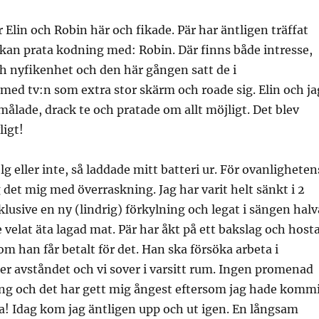
 Elin och Robin här och fikade. Pär har äntligen träffat
an prata kodning med: Robin. Där finns både intresse,
h nyfikenhet och den här gången satt de i
ed tv:n som extra stor skärm och roade sig. Elin och ja
 målade, drack te och pratade om allt möjligt. Det blev
ligt!
lg eller inte, så laddade mitt batteri ur. För ovanligheten
g det mig med överraskning. Jag har varit helt sänkt i 2
klusive en ny (lindrig) förkylning och legat i sängen halv
 velat äta lagad mat. Pär har åkt på ett bakslag och host
m han får betalt för det. Han ska försöka arbeta i
er avståndet och vi sover i varsitt rum. Ingen promenad
ing och det har gett mig ångest eftersom jag hade komm
ra! Idag kom jag äntligen upp och ut igen. En långsam