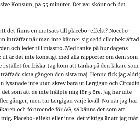
sive Konsum, på 55 minuter. Det var skönt och det
!
 att det finns en motsats till placebo-effekt? Nocebo-
om inträffar när man inte känner sig sedd eller bekräftad
den och leder till misstro. Med tanke på hur dagens
r ut är det inte konstigt med alla rapporter om dem som
e i stället för friska. Jag kom att tänka på den läkare som
 träffade sista gången den sista maj. Henne fick jag aldri
 lyssnade inte utan skrev bara ut Lergigan och Circadin
det som att de inte hjälpte mig för 5 öre. Jag har inte
fler gånger, men tar Lergigan varje kväll. Nu när jag har
 läkaren och förtroende för AG, så känns det som att
mig. Placebo-effekt eller inte, det viktiga är att jag mår