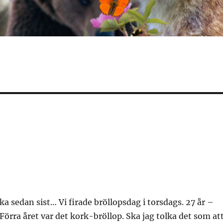
ka sedan sist… Vi firade bröllopsdag i torsdags. 27 år –
! Förra året var det kork-bröllop. Ska jag tolka det som at