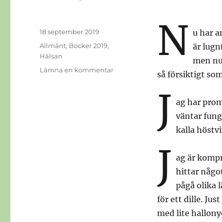
N
Publicerat
18 september 2019
u har a
den
Kategorier
Allmänt
,
Böcker 2019
,
är lugn
Hälsan
men nu 
till
Lämna en kommentar
så försiktigt som
Dillen
J
ag har prom
väntar fung
kalla höstv
J
ag är kompro
hittar något
pågå olika 
för ett dille. Ju
med lite hallony