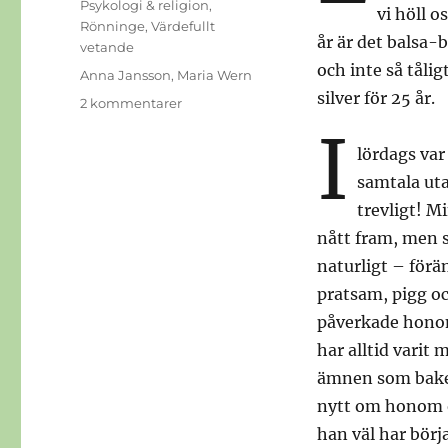
Psykologi & religion
,
vi höll o
Rönninge
,
Värdefullt
år är det balsa-b
vetande
och inte så tåli
Etiketter
Anna Jansson
,
Maria Wern
silver för 25 år.
till
2 kommentarer
Batteriet
I
lördags var
samtala uta
trevligt! M
nått fram, men s
naturligt – förä
pratsam, pigg oc
påverkade honom
har alltid varit 
ämnen som bakels
nytt om honom oc
han väl har börja