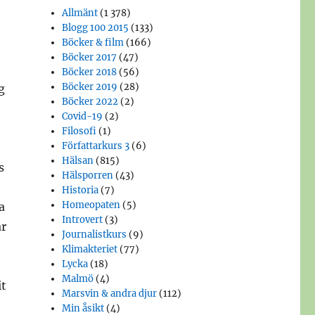
Allmänt
(1 378)
Blogg 100 2015
(133)
Böcker & film
(166)
Böcker 2017
(47)
Böcker 2018
(56)
Böcker 2019
(28)
g
Böcker 2022
(2)
Covid-19
(2)
Filosofi
(1)
Författarkurs 3
(6)
Hälsan
(815)
s
Hälsporren
(43)
Historia
(7)
Homeopaten
(5)
a
Introvert
(3)
ar
Journalistkurs
(9)
Klimakteriet
(77)
Lycka
(18)
Malmö
(4)
it
Marsvin & andra djur
(112)
Min åsikt
(4)