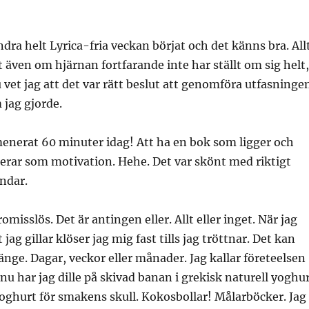
ndra helt Lyrica-fria veckan börjat och det känns bra. All
t även om hjärnan fortfarande inte har ställt om sig helt,
vet jag att det var rätt beslut att genomföra utfasninge
 jag gjorde.
enerat 60 minuter idag! Att ha en bok som ligger och
erar som motivation. Hehe. Det var skönt med riktigt
indar.
misslös. Det är antingen eller. Allt eller inget. När jag
 jag gillar klöser jag mig fast tills jag tröttnar. Det kan
länge. Dagar, veckor eller månader. Jag kallar företeelsen
st nu har jag dille på skivad banan i grekisk naturell yoghu
oghurt för smakens skull. Kokosbollar! Målarböcker. Jag