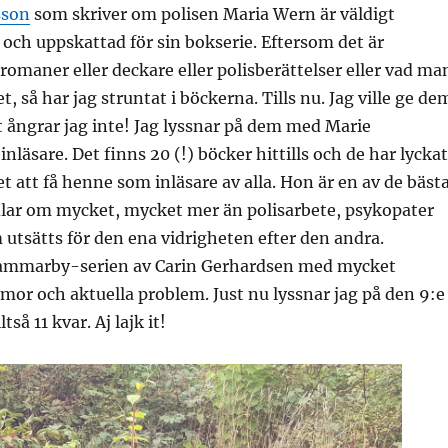
sson
som skriver om polisen Maria Wern är väldigt
och uppskattad för sin bokserie. Eftersom det är
romaner eller deckare eller polisberättelser eller vad ma
det, så har jag struntat i böckerna. Tills nu. Jag ville ge de
 ångrar jag inte! Jag lyssnar på dem med Marie
nläsare. Det finns 20 (!) böcker hittills och de har lycka
 att få henne som inläsare av alla. Hon är en av de bäst
lar om mycket, mycket mer än polisarbete, psykopater
utsätts för den ena vidrigheten efter den andra.
mmarby-serien av Carin Gerhardsen med mycket
or och aktuella problem. Just nu lyssnar jag på den 9:e
så 11 kvar. Aj lajk it!