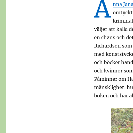
A
nna Jan
omtyckt 
kriminal
väljer att kalla 
en chans och det
Richardson som i
med konststycket
och böcker hand
och kvinnor som 
Påminner om Ha
mänsklighet, hum
boken och har allt