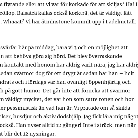
ss flytande eller att vi var för korkade för att skiljas? Ha! I
röllop. Balsaträ kallas också korkträ, det är väldigt lätt
gt. Whaaat? Vi har åtminstone kommit upp i 1 ädelmetall:
 svärfar här på middag, bara vi 3 och en möjlighet att
n att behöva göra sig hörd. Det blev överraskande
in kontakt med honom har aldrig varit nära, jag har aldri
edan svärmor dog för ett drygt år sedan har han – helt
ndrats och i lördags var han ovanligt öppenhjärtig och
h på gott humör. Det går inte att förneka att svärmor
 väldigt mycket, det var hon som satte tonen och hon
mer pessimistisk än vad han är. Vi pratade om så skilda
er, husdjur och aktiv dödshjälp. Jag fick lära mig någo
kså. Han nyser alltid 12 gånger! Inte i sträck, men när
t blir det 12 nysningar.