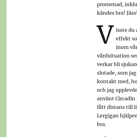
promenad, inklu
kändes bra! Jäss
V
isste du
effekt s
inom vår
vårdsituation se
verkar bli sjukar
slutade, som jag
kontakt med, hon
och jag upplevde 
använt Circadin 
fått distans till
Lergigan hjälper 
bra.