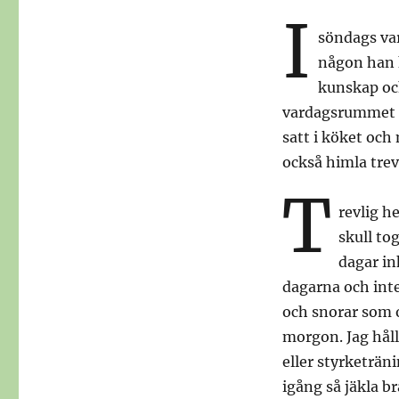
I
söndags var
någon han k
kunskap oc
vardagsrummet m
satt i köket och
också himla trev
T
revlig he
skull to
dagar in
dagarna och inte
och snorar som o
morgon. Jag håll
eller styrketrän
igång så jäkla b