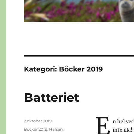
Kategori:
Böcker 2019
Batteriet
E
Publicerat
2 oktober 2019
n hel vec
den
Kategorier
Böcker 2019
,
Hälsan
,
inte illa