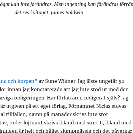
itögat kan inte förändras. Men ingenting kan förändras förrä
det ses i vitögat. James Baldwin
ina och korpen”
av Sune Wikner. Jag läste ungefär 50
dor innan jag konstaterade att jag inte stod ut med den
arviga redigeringen. Har författaren redigerat själv? Jag
 är utgiven på ett eget förlag. Förnamnet Niclas stavas
rtal tillfällen, namn på månader skrivs inte stor
v, ordet löjtnant skrivs ibland med stort L, ibland med
elningen är helt och hållet slumpmässig och det påverkar