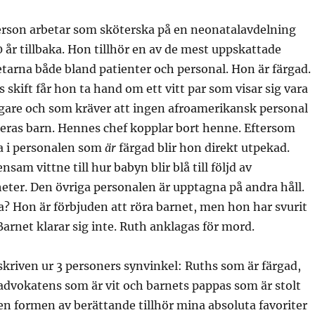
erson arbetar som sköterska på en neonatalavdelning
 år tillbaka. Hon tillhör en av de mest uppskattade
arna både bland patienter och personal. Hon är färgad.
 skift får hon ta hand om ett vitt par som visar sig vara
are och som kräver att ingen afroamerikansk personal
deras barn. Hennes chef kopplar bort henne. Eftersom
a i personalen som
är
färgad blir hon direkt utpekad.
nsam vittne till hur babyn blir blå till följd av
ter. Den övriga personalen är upptagna på andra håll.
? Hon är förbjuden att röra barnet, men hon har svurit
arnet klarar sig inte. Ruth anklagas för mord.
skriven ur 3 personers synvinkel: Ruths som är färgad,
advokatens som är vit och barnets pappas som är stolt
Den formen av berättande tillhör mina absoluta favoriter