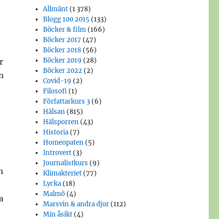
Allmänt
(1 378)
Blogg 100 2015
(133)
Böcker & film
(166)
Böcker 2017
(47)
Böcker 2018
(56)
Böcker 2019
(28)
r
Böcker 2022
(2)
n
Covid-19
(2)
Filosofi
(1)
Författarkurs 3
(6)
Hälsan
(815)
Hälsporren
(43)
Historia
(7)
Homeopaten
(5)
Introvert
(3)
Journalistkurs
(9)
n
Klimakteriet
(77)
Lycka
(18)
Malmö
(4)
a
Marsvin & andra djur
(112)
Min åsikt
(4)