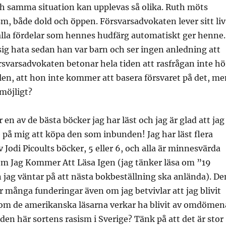
och samma situation kan upplevas så olika. Ruth möts
sm, både dold och öppen. Försvarsadvokaten lever sitt liv
la fördelar som hennes hudfärg automatiskt ger henne.
sig hata sedan han var barn och ser ingen anledning att
rsvarsadvokaten betonar hela tiden att rasfrågan inte hö
en, att hon inte kommer att basera försvaret på det, me
 möjligt?
r en av de bästa böcker jag har läst och jag är glad att jag
 på mig att köpa den som inbunden! Jag har läst flera
 Jodi Picoults böcker, 5 eller 6, och alla är minnesvärda
Som Jag Kommer Att Läsa Igen (jag tänker läsa om ”19
jag väntar på att nästa bokbeställning ska anlända). De
 många funderingar även om jag betvivlar att jag blivit
om de amerikanska läsarna verkar ha blivit av omdömen
 den här sortens rasism i Sverige? Tänk på att det är stor