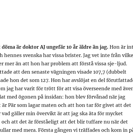
 döma är doktor AJ ungefär 10 år äldre än jag.
Hon är in
h hennes svenska har vissa brister. Jag vet inte från vilk
mer än att hon har problem att förstå vissa sje-ljud.
ättade att den senaste vägningen visade 107,7 (dubbelt
tade hon det som 127. Hon har avslöjat en del förutfattad
 jag har varit för trött för att visa överseende med äve
lat med ögonen på insidan: hon blev förvånad när jag
t är Pär som lagar maten och att hon tar för givet att det
 vad gäller min övervikt är att jag ska äta för mycket
och att det är förståeligt att det blir tuffare nu när det
ullar med mera. Första gången vi träffades och kom in p