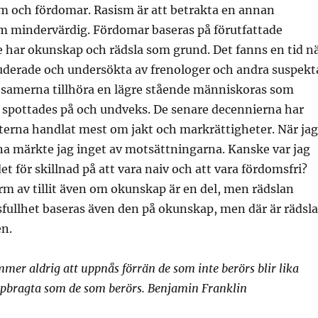
sm och fördomar. Rasism är att betrakta en annan
 mindervärdig. Fördomar baseras på förutfattade
 har okunskap och rädsla som grund. Det fanns en tid n
uderade och undersökta av frenologer och andra suspekt
s samerna tillhöra en lägre stående människoras som
 spottades på och undveks. De senare decennierna har
terna handlat mest om jakt och markrättigheter. När jag
na märkte jag inget av motsättningarna. Kanske var jag
det för skillnad på att vara naiv och att vara fördomsfri?
orm av tillit även om okunskap är en del, men rädslan
fullhet baseras även den på okunskap, men där är rädsl
en.
mer aldrig att uppnås förrän de som inte berörs blir lika
pbragta som de som berörs. Benjamin Franklin