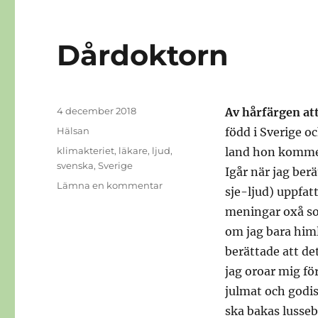
Dårdoktorn
Publicerat
4 december 2018
Av hårfärgen att
den
Kategorier
Hälsan
född i Sverige oc
Etiketter
klimakteriet
,
läkare
,
ljud
,
land hon kommer 
svenska
,
Sverige
Igår när jag ber
till
Lämna en kommentar
sje-ljud) uppfat
Dårdoktorn
meningar oxå som
om jag bara him
berättade att de
jag oroar mig för
julmat och godis 
ska bakas lusseb