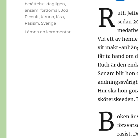
Etiketter
berättelse
,
dagligen
,
R
ensam
,
fördomar
,
Jodi
uth Jeff
Picoult
,
Kiruna
,
läsa
,
sedan 20
Rasism
,
Sverige
medarbet
till
Lämna en kommentar
Rasism
Vid ett av hennes
vit makt-anhäng
får ta hand om 
Ruth är den end
Senare blir hon e
andningssvårighe
Hur ska hon göra
sköterskeeden. B
B
oken är 
försvars
rasist. 