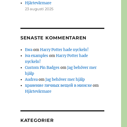
Hjärtevärmare
23 augusti 2025
SENASTE KOMMENTAREN
Ewa
om
Harry Potter hade nyckeln!
iva examples
om
Harry Potter hade
nyckeln!
Custom Pin Badges
om
Jag behöver mer
hjälp
Audrea
om
Jag behöver mer hjälp
хранение личных вещей в минске
om
Hjärtevärmare
KATEGORIER