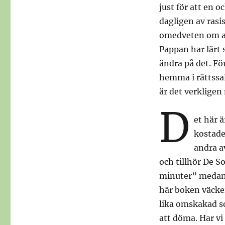
just för att en 
dagligen av rasi
omedveten om al
Pappan har lärt 
ändra på det. Fö
hemma i rättssal
är det verkligen
D
et här ä
kostade
andra av
och tillhör De 
minuter” medan 
här boken väcker
lika omskakad s
att döma. Har vi