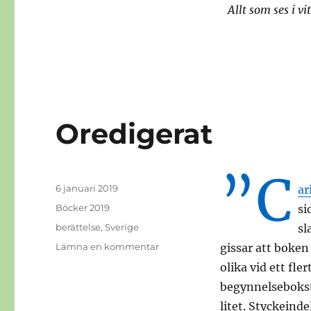
Allt som ses i v
Oredigerat
”C
Publicerat
6 januari 2019
ar
den
Kategorier
Böcker 2019
si
Etiketter
berättelse
,
Sverige
sl
till
Lämna en kommentar
gissar att boken
Oredigerat
olika vid ett fle
begynnelseboksta
litet. Styckeind