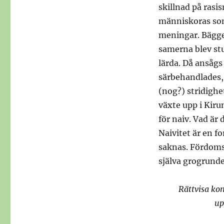
skillnad på rasi
människoras som
meningar. Bägge
samerna blev st
lärda. Då ansåg
särbehandlades,
(nog?) stridighe
växte upp i Kiru
för naiv. Vad är 
Naivitet är en f
saknas. Fördoms
själva grogrund
Rättvisa kom
up