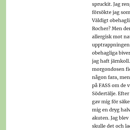
spruckit. Jag re
försökte jag so
Väldigt obehagl
Rocher? Men den
allergisk mot n
upptrappningen 
obehagliga bive
jag haft järnkol
morgondosen fic
någon fara, men 
på FASS om de va
Södertälje. Efte
gav mig för säke
mig en dryg hal
akuten. Jag blev 
skulle det och l