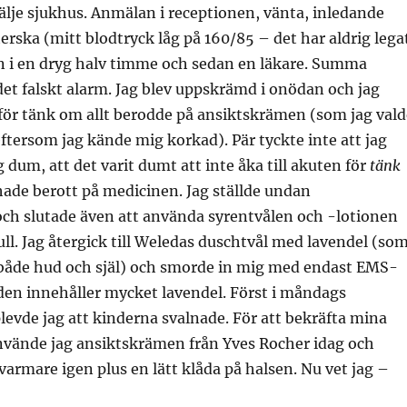
tälje sjukhus. Anmälan i receptionen, vänta, inledande
rska (mitt blodtryck låg på 160/85 – det har aldrig lega
an i en dryg halv timme och sedan en läkare. Summa
t falskt alarm. Jag blev uppskrämd i onödan och jag
ör tänk om allt berodde på ansiktskrämen (som jag vald
ftersom jag kände mig korkad). Pär tyckte inte att jag
 dum, att det varit dumt att inte åka till akuten för
tänk
hade berott på medicinen. Jag ställde undan
ch slutade även att använda syrentvålen och -lotionen
ull. Jag återgick till Weledas duschtvål med lavendel (so
 både hud och själ) och smorde in mig med endast EMS-
en innehåller mycket lavendel. Först i måndags
evde jag att kinderna svalnade. För att bekräfta mina
nvände jag ansiktskrämen från Yves Rocher idag och
armare igen plus en lätt klåda på halsen. Nu vet jag –