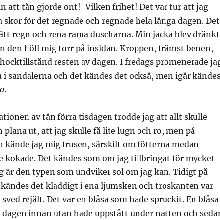
 att tån gjorde ont!! Vilken frihet! Det var tur att jag
 skor för det regnade och regnade hela långa dagen. Det
ätt regn och rena rama duscharna. Min jacka blev dränkt
 den höll mig torr på insidan. Kroppen, främst benen,
 chocktillstånd resten av dagen. I fredags promenerade ja
a i sandalerna och det kändes det också, men igår kände
na
.
ationen av tån förra tisdagen trodde jag att allt skulle
 plana ut, att jag skulle få lite lugn och ro, men på
 kände jag mig frusen, särskilt om fötterna medan
e
kokade. Det kändes som om jag tillbringat för mycket
jag är den typen som undviker sol om jag kan. Tidigt på
kändes det kladdigt i ena ljumsken och troskanten var
t sved rejält. Det var en blåsa som hade spruckit. En blåsa
s dagen innan utan hade uppstått under natten och seda