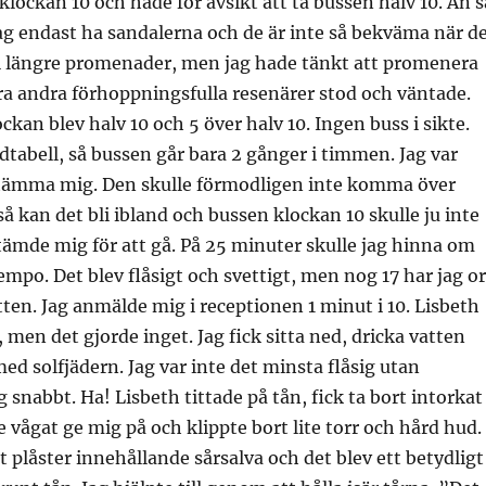
klockan 10 och hade för avsikt att ta bussen halv 10. Än s
ag endast ha sandalerna och de är inte så bekväma när d
l längre promenader, men jag hade tänkt att promenera
ra andra förhoppningsfulla resenärer stod och väntade.
ckan blev halv 10 och 5 över halv 10. Ingen buss i sikte.
tabell, så bussen går bara 2 gånger i timmen. Jag var
tämma mig. Den skulle förmodligen inte komma över
så kan det bli ibland och bussen klockan 10 skulle ju inte
tämde mig för att gå. På 25 minuter skulle jag hinna om
tempo. Det blev flåsigt och svettigt, men nog 17 har jag o
ten. Jag anmälde mig i receptionen 1 minut i 10. Lisbeth
, men det gjorde inget. Jag fick sitta ned, dricka vatten
ed solfjädern. Jag var inte det minsta flåsig utan
snabbt. Ha! Lisbeth tittade på tån, fick ta bort intorkat
e vågat ge mig på och klippte bort lite torr och hård hud.
t plåster innehållande sårsalva och det blev ett betydligt