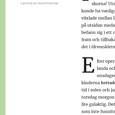
till
Lämna en kommentar
skorna! Utan
Uppskrämd
kunde ha vanliga
växlade mellan l
på utsidan medan
befann sig i ett
fram och tillbak
det i
lårmuskler
E
fter oper
landa och
onsdagen
kinderna
hettad
tid i solen och 
torsdag morgon 
lite gulaktig. De
som inte funnit