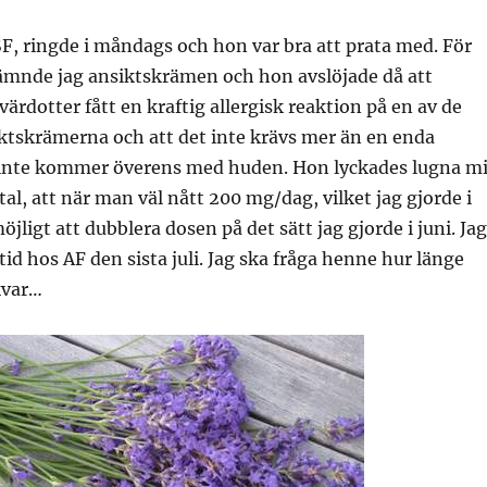
SF, ringde i måndags och hon var bra att prata med. För
mnde jag ansiktskrämen och hon avslöjade då att
ärdotter fått en kraftig allergisk reaktion på en av de
ktskrämerna och att det inte krävs mer än en enda
inte kommer överens med huden. Hon lyckades lugna m
l, att när man väl nått 200 mg/dag, vilket jag gjorde i
öjligt att dubblera dosen på det sätt jag gjorde i juni. Jag
 tid hos AF den sista juli. Jag ska fråga henne hur länge
kvar…