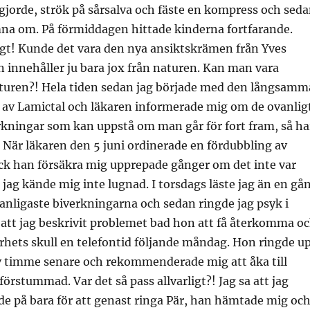
ngjorde, strök på sårsalva och fäste en kompress och sed
mna om. På förmiddagen hittade kinderna fortfarande.
igt! Kunde det vara den nya ansiktskrämen från Yves
 innehåller ju bara jox från naturen. Kan man vara
aturen?! Hela tiden sedan jag började med den långsamm
av Lamictal och läkaren informerade mig om de ovanlig
rkningar som kan uppstå om man går för fort fram, så ha
l. När läkaren den 5 juni ordinerade en fördubbling av
k han försäkra mig upprepade gånger om det inte var
jag kände mig inte lugnad. I torsdags läste jag än en gå
nligaste biverkningarna och sedan ringde jag psyk i
r att jag beskrivit problemet bad hon att få återkomma o
rhets skull en telefontid följande måndag. Hon ringde u
v timme senare och rekommenderade mig att åka till
förstummad. Var det så pass allvarligt?! Jag sa att jag
ade på bara för att genast ringa Pär, han hämtade mig oc