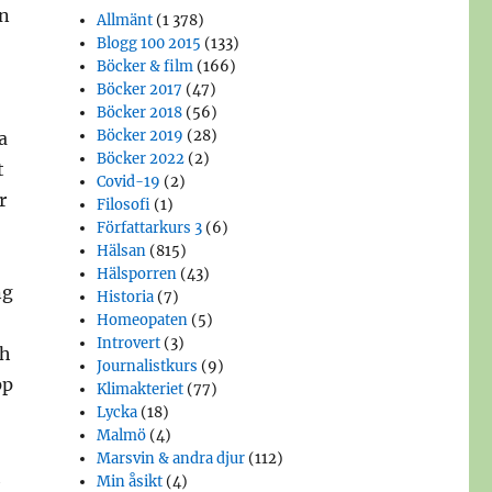
an
Allmänt
(1 378)
Blogg 100 2015
(133)
Böcker & film
(166)
Böcker 2017
(47)
Böcker 2018
(56)
Böcker 2019
(28)
a
Böcker 2022
(2)
t
Covid-19
(2)
r
Filosofi
(1)
Författarkurs 3
(6)
Hälsan
(815)
Hälsporren
(43)
ng
Historia
(7)
Homeopaten
(5)
Introvert
(3)
ch
Journalistkurs
(9)
pp
Klimakteriet
(77)
Lycka
(18)
Malmö
(4)
Marsvin & andra djur
(112)
h
Min åsikt
(4)