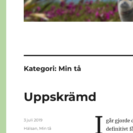
Kategori:
Min tå
Uppskrämd
I
Publicerat
3 juli 2019
går gjorde 
den
Kategorier
Hälsan
,
Min tå
definitivt 