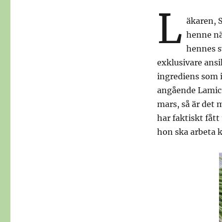
L
äkaren, 
henne nä
hennes sv
exklusivare ansi
ingrediens som 
angående Lamicta
mars, så är det m
har faktiskt fått
hon ska arbeta 