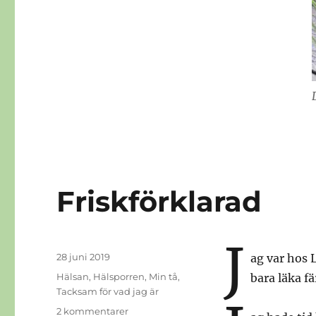
Friskförklarad
J
Publicerat
28 juni 2019
ag var hos 
den
Kategorier
Hälsan
,
Hälsporren
,
Min tå
,
bara läka fä
Tacksam för vad jag är
till
2 kommentarer