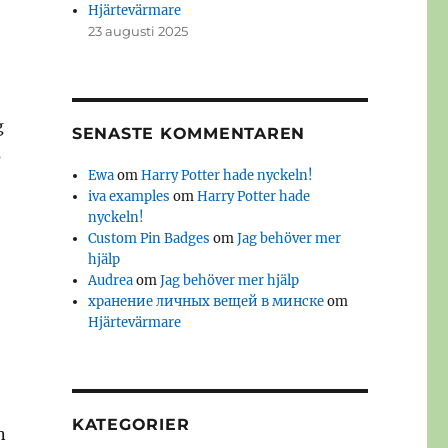
Hjärtevärmare
23 augusti 2025
g
SENASTE KOMMENTAREN
s
Ewa
om
Harry Potter hade nyckeln!
iva examples
om
Harry Potter hade
nyckeln!
Custom Pin Badges
om
Jag behöver mer
hjälp
Audrea
om
Jag behöver mer hjälp
хранение личных вещей в минске
om
Hjärtevärmare
KATEGORIER
n