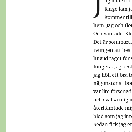
J
ag hade tid 
Friskförklarad
länge kan j
kommer til
hem. Jag och fle
Och väntade. Klo
Det är sommartid
tvungen att bes
huvud taget för 
fungera. Jag bes
jag höll ett bra 
någonstans i bot
var lite försenad
och svalka mig m
återhämtade mig 
blod som jag int
Sedan fick jag et