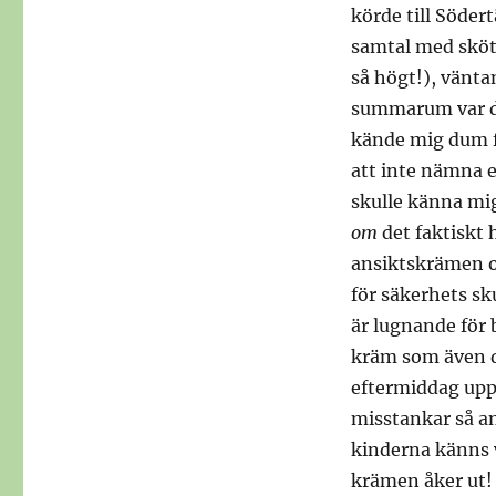
körde till Söder
samtal med sköte
så högt!), vänt
summarum var de
kände mig dum f
att inte nämna e
skulle känna mig
om
det faktiskt 
ansiktskrämen o
för säkerhets sk
är lugnande för
kräm som även d
eftermiddag uppl
misstankar så a
kinderna känns v
krämen åker ut!