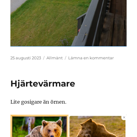
Publicerat
Kategorier
till
25 augusti 2023
Allmänt
Lämna en kommentar
den
Innergårde
Hjärtevärmare
Lite gosigare än örnen.