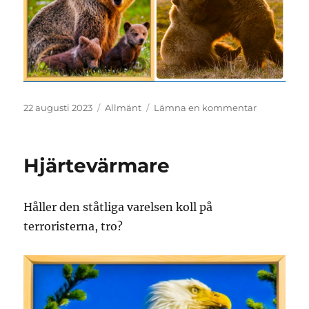
Publicerat
Kategorier
till
22 augusti 2023
Allmänt
Lämna en kommentar
den
Hjärtevärm
Hjärtevärmare
Håller den ståtliga varelsen koll på
terroristerna, tro?