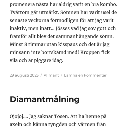
promenera nästa har aldrig varit en bra kombo.
Tvärtom går utmärkt. Sömnen har varit usel de
senaste veckorna förmodligen för att jag varit
inaktiv, men inatt… Jösses vad jag sov gott och
framför allt blev det sammanhängande sömn.
Minst 8 timmar utan kisspaus och det är jag
minsann inte bortskämd med! Kroppen fick
vila och är piggare idag.
Publicerat
Kategorier
till
29 augusti 2023
Allmänt
Lämna en kommentar
den
Sömn
Diamantmålning
Ojojoj…. Jag saknar Tösen. Att ha henne på
axeln och känna tyngden och värmen från