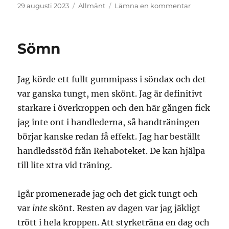
Publicerat
Kategorier
till
29 augusti 2023
Allmänt
Lämna en kommentar
den
Hjärtevärm
Sömn
Jag körde ett fullt gummipass i söndax och det
var ganska tungt, men skönt. Jag är definitivt
starkare i överkroppen och den här gången fick
jag inte ont i handlederna, så handträningen
börjar kanske redan få effekt. Jag har beställt
handledsstöd från Rehaboteket. De kan hjälpa
till lite xtra vid träning.
Igår promenerade jag och det gick tungt och
var
inte
skönt. Resten av dagen var jag jäkligt
trött i hela kroppen. Att styrketräna en dag och