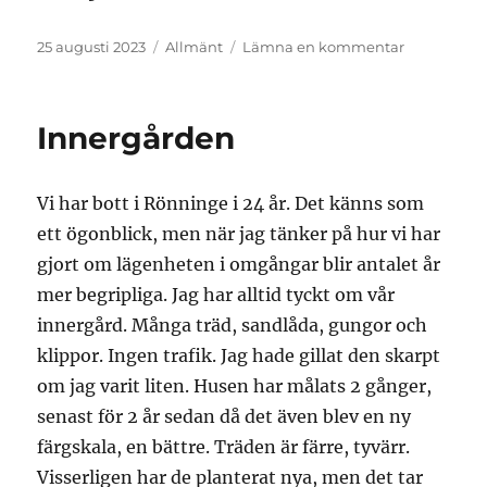
Publicerat
Kategorier
till
25 augusti 2023
Allmänt
Lämna en kommentar
den
Diamantmå
Innergården
Vi har bott i Rönninge i 24 år. Det känns som
ett ögonblick, men när jag tänker på hur vi har
gjort om lägenheten i omgångar blir antalet år
mer begripliga. Jag har alltid tyckt om vår
innergård. Många träd, sandlåda, gungor och
klippor. Ingen trafik. Jag hade gillat den skarpt
om jag varit liten. Husen har målats 2 gånger,
senast för 2 år sedan då det även blev en ny
färgskala, en bättre. Träden är färre, tyvärr.
Visserligen har de planterat nya, men det tar