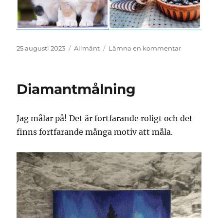
Publicerat
Kategorier
till
25 augusti 2023
Allmänt
Lämna en kommentar
den
Hjärtevärm
Diamantmålning
Jag målar på! Det är fortfarande roligt och det
finns fortfarande många motiv att måla.