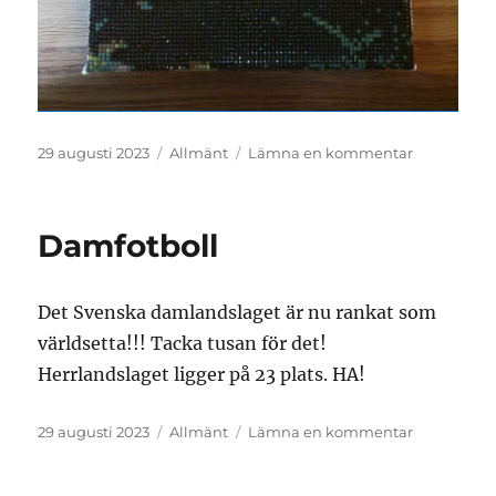
Publicerat
Kategorier
till
29 augusti 2023
Allmänt
Lämna en kommentar
den
Diamantmå
Damfotboll
Det Svenska damlandslaget är nu rankat som
världsetta!!! Tacka tusan för det!
Herrlandslaget ligger på 23 plats. HA!
Publicerat
Kategorier
till
29 augusti 2023
Allmänt
Lämna en kommentar
den
Damfotboll