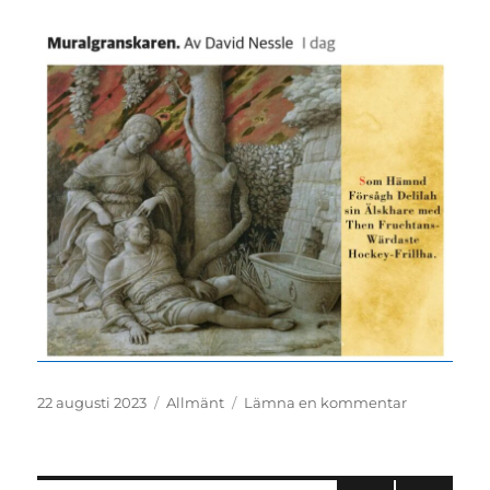
Publicerat
Kategorier
till
22 augusti 2023
Allmänt
Lämna en kommentar
den
Muralgrans