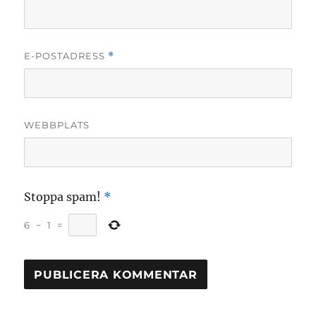
E-POSTADRESS
*
WEBBPLATS
Stoppa spam!
*
6
−
1
=