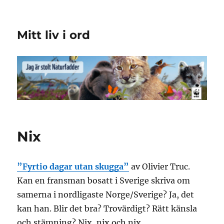
Mitt liv i ord
Nix
”Fyrtio dagar utan skugga”
av Olivier Truc.
Kan en fransman bosatt i Sverige skriva om
samerna i nordligaste Norge/Sverige? Ja, det
kan han. Blir det bra? Trovärdigt? Rätt känsla
och stämning? Nix, nix och nix.