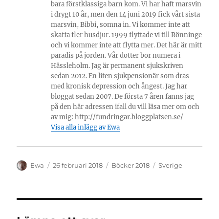
bara förstklassiga barn kom. Vi har haft marsvin
i drygt 10 år, men den 14 juni 2019 fick vårt sista
marsvin, Bibbi, somna in. Vi kommer inte att
skaffa fler husdjur. 1999 flyttade vi till Rönninge
och vi kommer inte att flytta mer. Det här är mitt
paradis på jorden. Vår dotter bor numera i
Hässleholm. Jag är permanent sjukskriven
sedan 2012. En liten sjukpensionär som dras
med kronisk depression och ångest. Jag har
bloggat sedan 2007. De första 7 åren fanns jag
på den här adressen ifall du vill läsa mer om och
av mig: http://fundringar.bloggplatsen.se/
Visa alla inlägg av Ewa
Författare
Publicerat
Kategorier
Etiketter
Ewa
26 februari 2018
Böcker 2018
Sverige
den