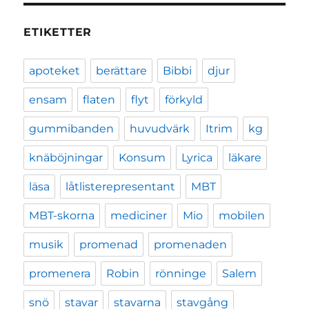
ETIKETTER
apoteket
berättare
Bibbi
djur
ensam
flaten
flyt
förkyld
gummibanden
huvudvärk
Itrim
kg
knäböjningar
Konsum
Lyrica
läkare
läsa
låtlisterepresentant
MBT
MBT-skorna
mediciner
Mio
mobilen
musik
promenad
promenaden
promenera
Robin
rönninge
Salem
snö
stavar
stavarna
stavgång