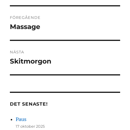
Inläggsnavigering
FÖREGÅENDE
Massage
Föregående
inlägg:
NÄSTA
Skitmorgon
Nästa
inlägg:
DET SENASTE!
Paus
17 oktober 2025