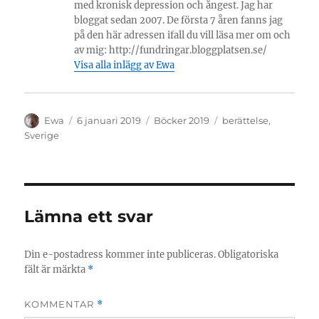
med kronisk depression och ångest. Jag har
bloggat sedan 2007. De första 7 åren fanns jag
på den här adressen ifall du vill läsa mer om och
av mig: http://fundringar.bloggplatsen.se/
Visa alla inlägg av Ewa
Författare
Publicerat
Kategorier
Etiketter
Ewa
6 januari 2019
Böcker 2019
berättelse
,
den
Sverige
Lämna ett svar
Din e-postadress kommer inte publiceras.
Obligatoriska
fält är märkta
*
KOMMENTAR
*