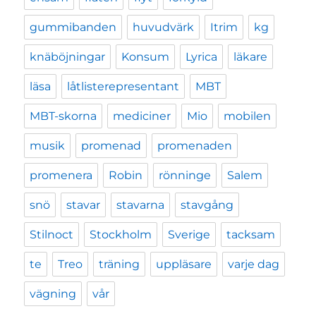
gummibanden
huvudvärk
Itrim
kg
knäböjningar
Konsum
Lyrica
läkare
läsa
låtlisterepresentant
MBT
MBT-skorna
mediciner
Mio
mobilen
musik
promenad
promenaden
promenera
Robin
rönninge
Salem
snö
stavar
stavarna
stavgång
Stilnoct
Stockholm
Sverige
tacksam
te
Treo
träning
uppläsare
varje dag
vägning
vår