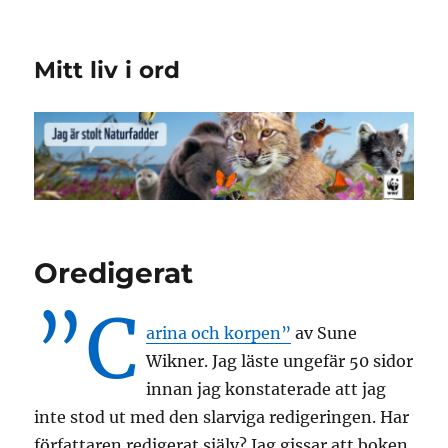
Mitt liv i ord
Oredigerat
”C
arina och korpen”
av Sune
Wikner. Jag läste ungefär 50 sidor
innan jag konstaterade att jag
inte stod ut med den slarviga redigeringen. Har
författaren redigerat själv? Jag gissar att boken