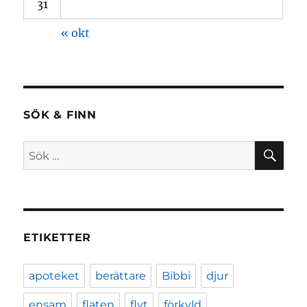
31
« okt
SÖK & FINN
SÖ
Sök
efter:
ETIKETTER
apoteket
berättare
Bibbi
djur
ensam
flaten
flyt
förkyld