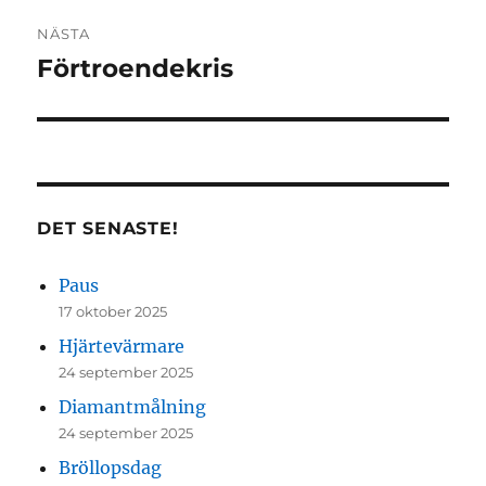
NÄSTA
Förtroendekris
Nästa
inlägg:
DET SENASTE!
Paus
17 oktober 2025
Hjärtevärmare
24 september 2025
Diamantmålning
24 september 2025
Bröllopsdag