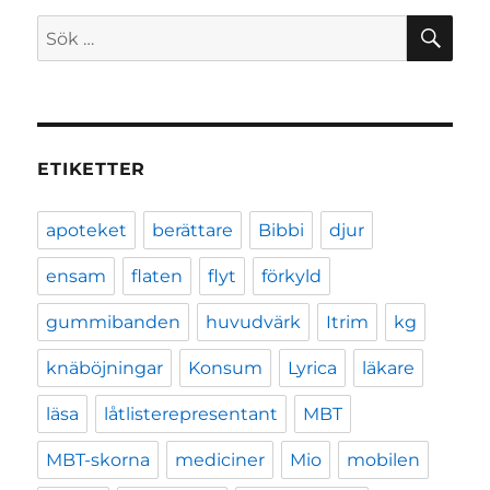
SÖ
Sök
efter:
ETIKETTER
apoteket
berättare
Bibbi
djur
ensam
flaten
flyt
förkyld
gummibanden
huvudvärk
Itrim
kg
knäböjningar
Konsum
Lyrica
läkare
läsa
låtlisterepresentant
MBT
MBT-skorna
mediciner
Mio
mobilen