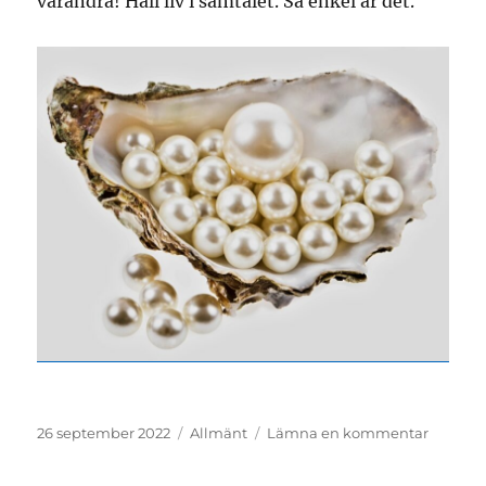
varandra! Håll liv i samtalet. Så enkel är det.
Publicerat
Kategorier
till
26 september 2022
Allmänt
Lämna en kommentar
den
Pärlor