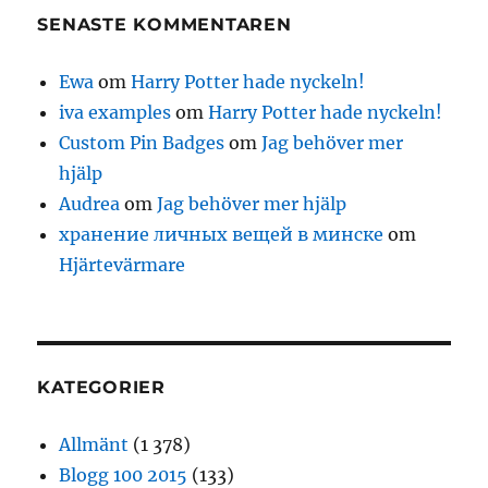
SENASTE KOMMENTAREN
Ewa
om
Harry Potter hade nyckeln!
iva examples
om
Harry Potter hade nyckeln!
Custom Pin Badges
om
Jag behöver mer
hjälp
Audrea
om
Jag behöver mer hjälp
хранение личных вещей в минске
om
Hjärtevärmare
KATEGORIER
Allmänt
(1 378)
Blogg 100 2015
(133)