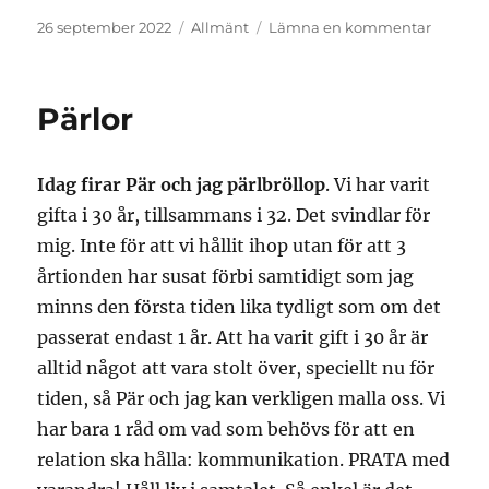
Publicerat
Kategorier
till
26 september 2022
Allmänt
Lämna en kommentar
den
Deckar
Pärlor
Idag firar Pär och jag pärlbröllop
. Vi har varit
gifta i 30 år, tillsammans i 32. Det svindlar för
mig. Inte för att vi hållit ihop utan för att 3
årtionden har susat förbi samtidigt som jag
minns den första tiden lika tydligt som om det
passerat endast 1 år. Att ha varit gift i 30 år är
alltid något att vara stolt över, speciellt nu för
tiden, så Pär och jag kan verkligen malla oss. Vi
har bara 1 råd om vad som behövs för att en
relation ska hålla: kommunikation. PRATA med