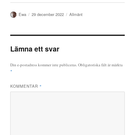
Författare
Publicerat
Kategorier
Ewa
29 december 2022
Allmänt
den
Lämna ett svar
Din e-postadress kommer inte publiceras.
Obligatoriska fält är märkta
*
KOMMENTAR
*