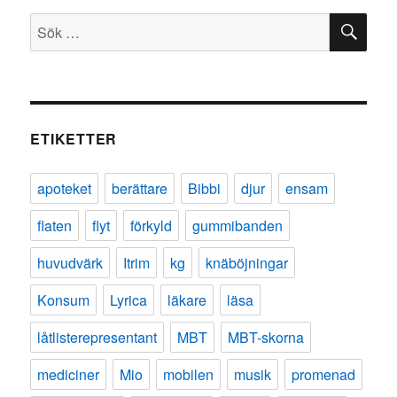
SÖ
Sök
efter:
ETIKETTER
apoteket
berättare
Bibbi
djur
ensam
flaten
flyt
förkyld
gummibanden
huvudvärk
Itrim
kg
knäböjningar
Konsum
Lyrica
läkare
läsa
låtlisterepresentant
MBT
MBT-skorna
mediciner
Mio
mobilen
musik
promenad