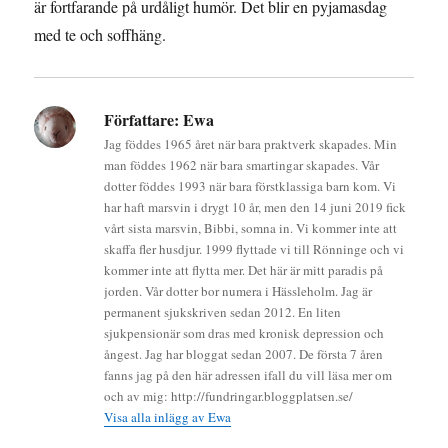
är fortfarande på urdåligt humör. Det blir en pyjamasdag
med te och soffhäng.
Författare:
Ewa
Jag föddes 1965 året när bara praktverk skapades. Min
man föddes 1962 när bara smartingar skapades. Vår
dotter föddes 1993 när bara förstklassiga barn kom. Vi
har haft marsvin i drygt 10 år, men den 14 juni 2019 fick
vårt sista marsvin, Bibbi, somna in. Vi kommer inte att
skaffa fler husdjur. 1999 flyttade vi till Rönninge och vi
kommer inte att flytta mer. Det här är mitt paradis på
jorden. Vår dotter bor numera i Hässleholm. Jag är
permanent sjukskriven sedan 2012. En liten
sjukpensionär som dras med kronisk depression och
ångest. Jag har bloggat sedan 2007. De första 7 åren
fanns jag på den här adressen ifall du vill läsa mer om
och av mig: http://fundringar.bloggplatsen.se/
Visa alla inlägg av Ewa