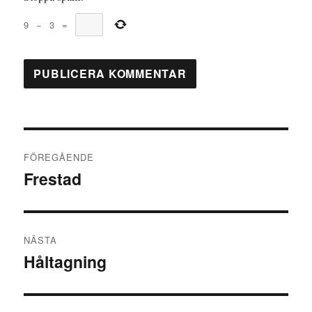
9
−
3
=
Inläggsnavigering
FÖREGÅENDE
Frestad
Föregående
inlägg:
NÄSTA
Håltagning
Nästa
inlägg: