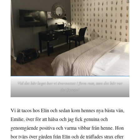
Vid det här laget har vi övernattat i flera rum, men det här var
det finaste!
Vi åt tacos hos Elin och sedan kom hennes nya bästa vän,
Emilie, över för att hälsa och jag fick genuina och
genomgående positiva och varma vibbar från henne. Hon
bor tvärs över gården från Elin och de träffades strax efter