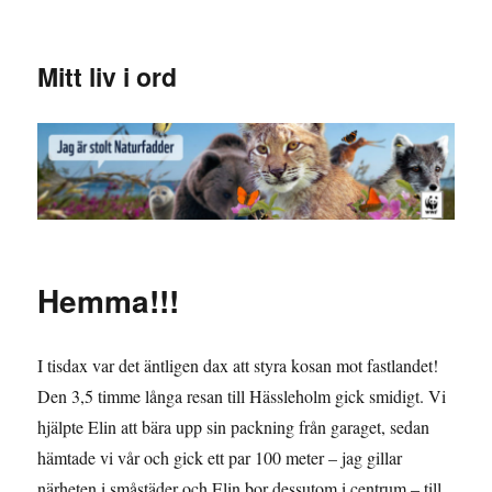
Mitt liv i ord
Hemma!!!
I tisdax var det äntligen dax att styra kosan mot fastlandet!
Den 3,5 timme långa resan till Hässleholm gick smidigt. Vi
hjälpte Elin att bära upp sin packning från garaget, sedan
hämtade vi vår och gick ett par 100 meter – jag gillar
närheten i småstäder och Elin bor dessutom i centrum – till