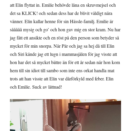
att Elin flyttat in. Emilie behövde låna en skruvmejsel och
det sa KLICK! och sedan dess har de blivit väldigt nära
vänner. Elin kallar henne för sin Hässle-familj. Emilie är
sååååå mysig och go’ och hon gav mig en stor kram. Nu har
jag fått ett ansikte och en röst på den person som betyder så
mycket för min snorpa. När Pär och jag sa hej då till Elin
och Siri kände jag ett lugn i mammasjälen för jag visste att
hon har det så mycket bättre än för ett år sedan när hon kom
hem till sin idiot till sambo som inte ens orkat handla mat
trots att han visste att Elin var dårförkyld med feber. Elin
och Emilie. Suck av lättnad!