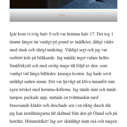
Siri❣️
Igår kom vi iväg halv 9 och var hemma halv 17. Det tog 1
timme längre än vanligt på grund av laddköer, dåligt väder
med slask och slirigt underlag. Väldigt segt och jag var
oerhört leds på bilåkande. Jag mådde inget vidare heller.
Småförkyld och med orolig mage till följd av den, som
vanligt vid långa bilfärder, knasiga kosten. Jag hade sovit
urdåligt natten innan. Det var ljuvligt att kliva innanför min
egen tröskel med hemma-dofterna. Jag rände runt och tände
lampor, packade upp, startade en tvättmaskin med
brasosande kläder och duschade sen i en riktig dusch där
jag kan inställningarna till skillnad från den på Öland och på
hotellet. Himmelriket! Jag sov skitdåligt inatt oxå och magen