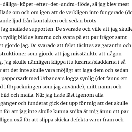
a-dåliga-köpet-efter-det-andra-flöde, så jag blev mest
lade om och om igen att de verkligen inte fungerade (d
ande ljud från kontakten och sedan bröts
Jag mailade supporten. De svarade och ville att jag skull
n tydlig bild av lurarna och svara på ett par frågor samt
et gjorde jag. De svarade att felet täcktes av garantin och
nstruktioner som gjorde att jag misstänkte att någon
g. Jag skulle nämligen klippa itu lurarna/sladdarna i så
 att det inte skulle vara möjligt att laga dem och sedan
 pappersark med Urbanears logga synlig (det fanns ett
d i förpackningen som jag använde), mitt namn och
bild och maila. När jag hade läst igenom alla
 gånger och funderat gick det upp för mig att det skulle
t för att jag inte skulle kunna snika åt mig ännu ett par
ligen oxå för att slippa skicka defekta varor fram och