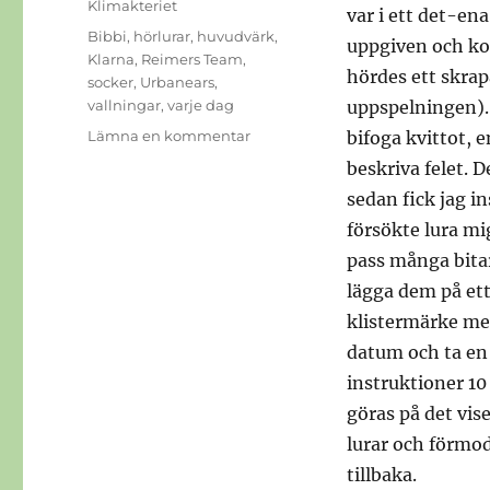
Klimakteriet
var i ett det-en
Etiketter
Bibbi
,
hörlurar
,
huvudvärk
,
uppgiven och kol
Klarna
,
Reimers Team
,
hördes ett skrap
socker
,
Urbanears
,
vallningar
,
varje dag
uppspelningen). 
till
Lämna en kommentar
bifoga kvittot, e
Hörlurar
beskriva felet. D
sedan fick jag i
försökte lura mi
pass många bitar
lägga dem på ett
klistermärke me
datum och ta en 
instruktioner 10
göras på det vise
lurar och förmod
tillbaka.