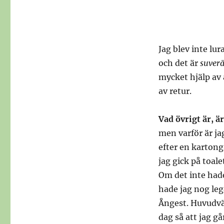
Jag blev inte lu
och det är
suver
mycket hjälp av 
av retur.
Vad övrigt är, är
men varför är ja
efter en kartongs
jag gick på toal
Om det inte hade
hade jag nog leg
Ångest. Huvudvärk
dag så att jag gå