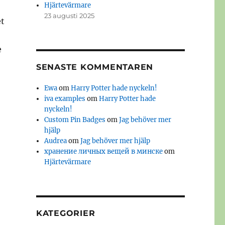
Hjärtevärmare
23 augusti 2025
et
e
SENASTE KOMMENTAREN
Ewa
om
Harry Potter hade nyckeln!
iva examples
om
Harry Potter hade
nyckeln!
Custom Pin Badges
om
Jag behöver mer
hjälp
Audrea
om
Jag behöver mer hjälp
хранение личных вещей в минске
om
Hjärtevärmare
KATEGORIER