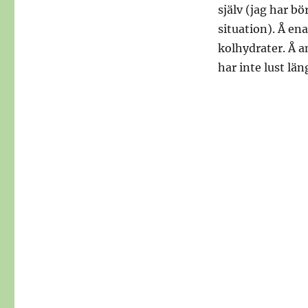
själv (jag har bö
situation). Å en
kolhydrater. Å and
har inte lust län