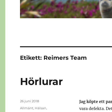
Etikett:
Reimers Team
Hörlurar
Publicerat
26 juni 2018
Jag köpte ett p
den
Kategorier
Allmänt
,
Hälsan
,
vara defekta. De