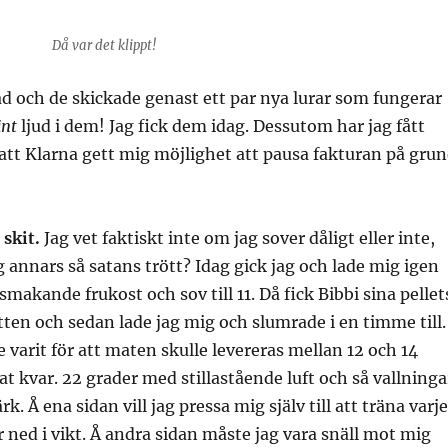
Då var det klippt!
rad och de skickade genast ett par nya lurar som fungerar
änt
ljud i dem! Jag fick dem idag. Dessutom har jag fått
att Klarna gett mig möjlighet att pausa fakturan på gru
 skit.
Jag vet faktiskt inte om jag sover dåligt eller inte,
g annars så satans trött? Idag gick jag och lade mig igen
makande frukost och sov till 11. Då fick Bibbi sina pellet
etten och sedan lade jag mig och slumrade i en timme till.
 varit för att maten skulle levereras mellan 12 och 14
at kvar. 22 grader med stillastående luft och så vallninga
. Å ena sidan vill jag pressa mig själv till att träna varje
r ned i vikt. Å andra sidan måste jag vara snäll mot mig