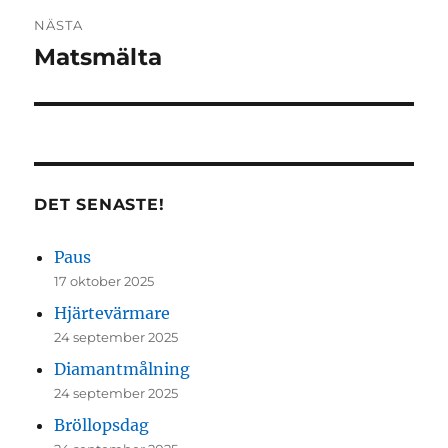
NÄSTA
Matsmälta
Nästa
inlägg:
DET SENASTE!
Paus
17 oktober 2025
Hjärtevärmare
24 september 2025
Diamantmålning
24 september 2025
Bröllopsdag