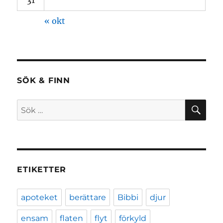
31
« okt
SÖK & FINN
SÖ
Sök
efter:
ETIKETTER
apoteket
berättare
Bibbi
djur
ensam
flaten
flyt
förkyld