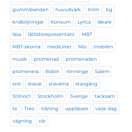
gummibanden
huvudvärk
Itrim
kg
knäböjningar
Konsum
Lyrica
läkare
läsa
låtlisterepresentant
MBT
MBT-skorna
mediciner
Mio
mobilen
musik
promenad
promenaden
promenera
Robin
rönninge
Salem
snö
stavar
stavarna
stavgång
Stilnoct
Stockholm
Sverige
tacksam
te
Treo
träning
uppläsare
varje dag
vägning
vår