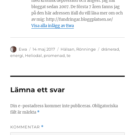
med kronisk depression och ångest. Jag har
bloggat sedan 2007. De första 7 åren fanns jag
på den här adressen ifall du vill läsa mer om och
av mig: http://fundringar.bloggplatsen.se/
Visa alla inlägg av Ewa
Författare
Publicerat
Kategorier
Etiketter
Ewa
14 maj 2017
Hälsan
,
Rönninge
dränerad
,
den
energi
,
Heliodal
,
promenad
,
te
Lämna ett svar
Din e-postadress kommer inte publiceras.
Obligatoriska
fält är märkta
*
KOMMENTAR
*