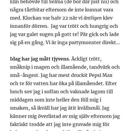
Elin behövde till Selma (de bor där just nu) och
några tårtbitar eftersom de inte kunnat vara
med. Klockan var halv 22 när vi
äntligen
klev
innanför dörren. Jag var trött och hungrig och
jag var galet sugen på gott te! Pär gick och lade
sig på en gång. Vi är inga partymonster direkt…
Idag har jag mått tjyvens.
Äckligt trött,
småknip i magen och illamående, tandvärk och
små-ångest. Jag har mest druckit Pepsi Max
och te för vatten har öka på illamåendet. Efter
lunch sov jag i soffan och vaknade lagom till
middagen som inte heller den föll mig i
smaken, så ikväll har jag ätit kvällsmål. Jag
känner mig överlistad av mig själv eftersom jag
faktiskt trodde att jag inte gruvade mig för