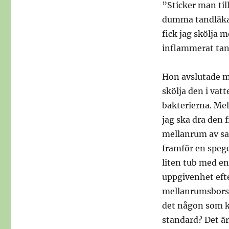
”Sticker man til
dumma tandläkar
fick jag skölja 
inflammerat tan
Hon avslutade me
skölja den i vatt
bakterierna. Me
jag ska dra den f
mellanrum av sa
framför en spegel
liten tub med e
uppgivenhet eft
mellanrumsborst
det någon som ka
standard? Det är