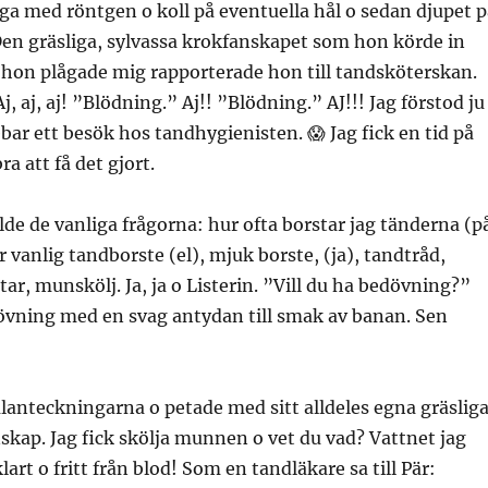
iga med röntgen o koll på eventuella hål o sedan djupet p
en gräsliga, sylvassa krokfanskapet som hon körde in
 hon plågade mig rapporterade hon till tandsköterskan.
j, aj, aj! ”Blödning.” Aj!! ”Blödning.” AJ!!! Jag förstod ju
ebar ett besök hos tandhygienisten. 😱 Jag fick en tid på
a att få det gjort.
lde de vanliga frågorna: hur ofta borstar jag tänderna (p
er vanlig tandborste (el), mjuk borste, (ja), tandtråd,
r, munskölj. Ja, ja o Listerin. ”Vill du ha bedövning?”
övning med en svag antydan till smak av banan. Sen
lanteckningarna o petade med sitt alldeles egna gräsliga
skap. Jag fick skölja munnen o vet du vad? Vattnet jag
lart o fritt från blod! Som en tandläkare sa till Pär: