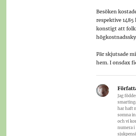
Besöken kostade 
respektive 1485 k
konstigt att fol
högkostnadssky
Pär skjutsade m
hem. I onsdax fi
Författ
Jag födde
smartinga
har haft 
somna in.
och vi ko
numera i 
sjukpensi