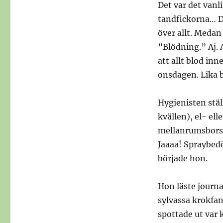
Det var det vanl
tandfickorna… D
över allt. Medan
”Blödning.” Aj. A
att allt blod inn
onsdagen. Lika br
Hygienisten stäl
kvällen), el- ell
mellanrumsborsta
Jaaaa! Spraybed
började hon.
Hon läste journa
sylvassa krokfan
spottade ut var k