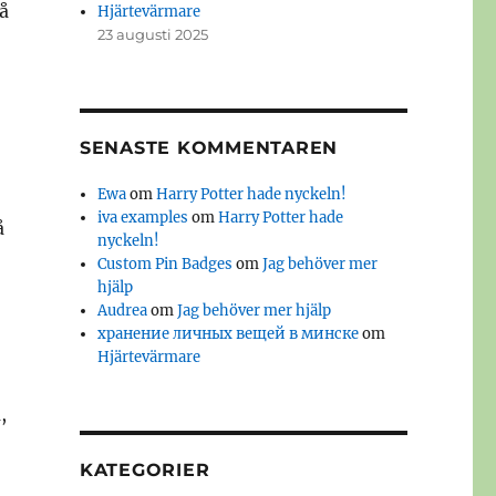
å
Hjärtevärmare
23 augusti 2025
SENASTE KOMMENTAREN
Ewa
om
Harry Potter hade nyckeln!
iva examples
om
Harry Potter hade
å
nyckeln!
Custom Pin Badges
om
Jag behöver mer
hjälp
Audrea
om
Jag behöver mer hjälp
хранение личных вещей в минске
om
Hjärtevärmare
,
KATEGORIER