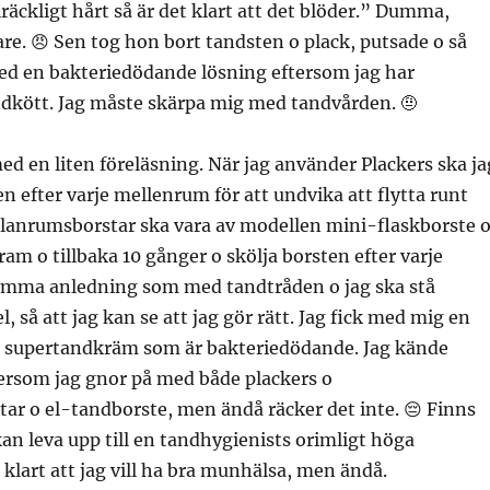
lräckligt hårt så är det klart att det blöder.” Dumma,
e. 😠 Sen tog hon bort tandsten o plack, putsade o så
med en bakteriedödande lösning eftersom jag har
dkött. Jag måste skärpa mig med tandvården. 🤨
d en liten föreläsning. När jag använder Plackers ska ja
en efter varje mellenrum för att undvika att flytta runt
llanrumsborstar ska vara av modellen mini-flaskborste 
ram o tillbaka 10 gånger o skölja borsten efter varje
mma anledning som med tandtråden o jag ska stå
, så att jag kan se att jag gör rätt. Jag fick med mig en
n supertandkräm som är bakteriedödande. Jag kände
ersom jag gnor på med både plackers o
ar o el-tandborste, men ändå räcker det inte. 😔 Finns
n leva upp till en tandhygienists orimligt höga
 klart att jag vill ha bra munhälsa, men ändå.