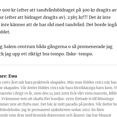
900 kr (efter att tandvårdsbidraget på 300 kr dragits av
r (efter att bidraget dragits av). 2385 kr!!! Det är inte
k inte känner att de har råd med tandvård. Det borde ingå
ddet.
ig Salem centrum båda gångerna o så promenerade jag
ck jag upp ett riktigt bra tempo. Ilske-tempo.
are:
Ewa
s 1965 året när bara praktverk skapades. Min man föddes 1962 när bar
r skapades. Vår dotter föddes 1993 när bara förstklassiga barn kom. V
marsvin i drygt 10 år, men den 14 juni 2019 fick vårt sista marsvin, Bibbi
 Vi kommer inte att skaffa fler husdjur. 1999 flyttade vi till Rönninge
mmer inte att flytta mer. Det här är mitt paradis på jorden. Vår dotter b
Hässleholm. Jag är permanent sjukskriven sedan 2012. En liten
onär som dras med kronisk depression och ångest. Jag har bloggat