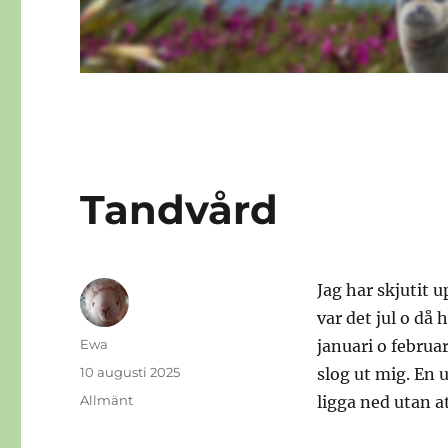
Tandvård
Jag har skjutit 
var det jul o då
Författare
Ewa
januari o februar
Publicerat
10 augusti 2025
slog ut mig. En 
den
Kategorier
Allmänt
ligga ned utan a