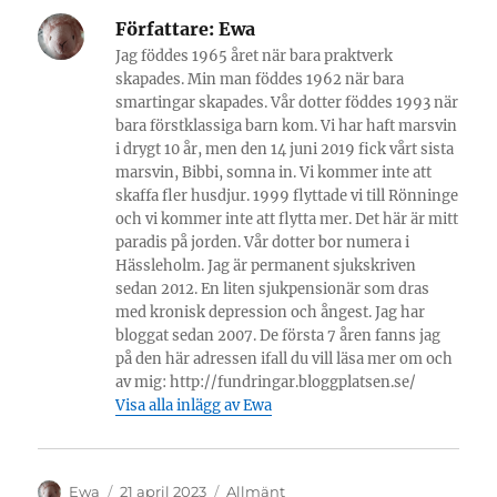
Författare:
Ewa
Jag föddes 1965 året när bara praktverk
skapades. Min man föddes 1962 när bara
smartingar skapades. Vår dotter föddes 1993 när
bara förstklassiga barn kom. Vi har haft marsvin
i drygt 10 år, men den 14 juni 2019 fick vårt sista
marsvin, Bibbi, somna in. Vi kommer inte att
skaffa fler husdjur. 1999 flyttade vi till Rönninge
och vi kommer inte att flytta mer. Det här är mitt
paradis på jorden. Vår dotter bor numera i
Hässleholm. Jag är permanent sjukskriven
sedan 2012. En liten sjukpensionär som dras
med kronisk depression och ångest. Jag har
bloggat sedan 2007. De första 7 åren fanns jag
på den här adressen ifall du vill läsa mer om och
av mig: http://fundringar.bloggplatsen.se/
Visa alla inlägg av Ewa
Författare
Publicerat
Kategorier
Ewa
21 april 2023
Allmänt