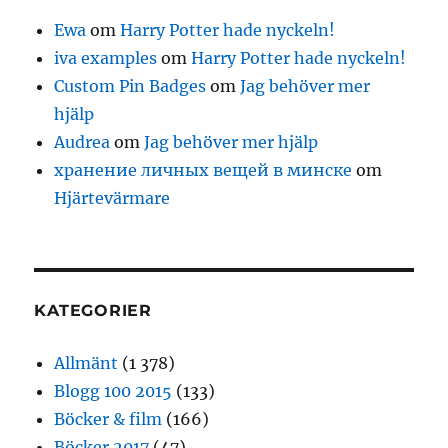
Ewa
om
Harry Potter hade nyckeln!
iva examples
om
Harry Potter hade nyckeln!
Custom Pin Badges
om
Jag behöver mer
hjälp
Audrea
om
Jag behöver mer hjälp
хранение личных вещей в минске
om
Hjärtevärmare
KATEGORIER
Allmänt
(1 378)
Blogg 100 2015
(133)
Böcker & film
(166)
Böcker 2017
(47)