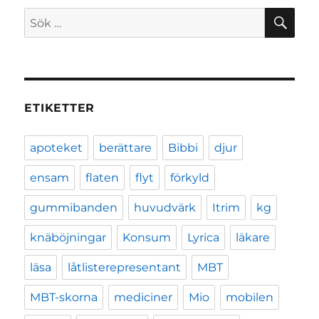
SÖ
Sök
efter:
ETIKETTER
apoteket
berättare
Bibbi
djur
ensam
flaten
flyt
förkyld
gummibanden
huvudvärk
Itrim
kg
knäböjningar
Konsum
Lyrica
läkare
läsa
låtlisterepresentant
MBT
MBT-skorna
mediciner
Mio
mobilen