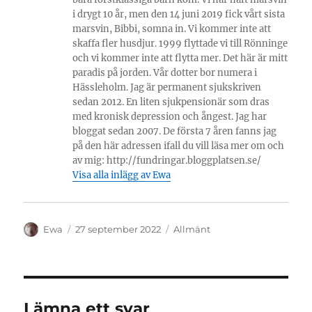
i drygt 10 år, men den 14 juni 2019 fick vårt sista
marsvin, Bibbi, somna in. Vi kommer inte att
skaffa fler husdjur. 1999 flyttade vi till Rönninge
och vi kommer inte att flytta mer. Det här är mitt
paradis på jorden. Vår dotter bor numera i
Hässleholm. Jag är permanent sjukskriven
sedan 2012. En liten sjukpensionär som dras
med kronisk depression och ångest. Jag har
bloggat sedan 2007. De första 7 åren fanns jag
på den här adressen ifall du vill läsa mer om och
av mig: http://fundringar.bloggplatsen.se/
Visa alla inlägg av Ewa
Författare
Publicerat
Kategorier
Ewa
27 september 2022
Allmänt
den
Lämna ett svar