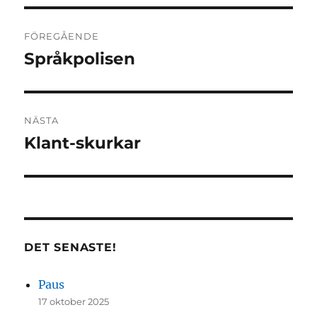
Inläggsnavigering
FÖREGÅENDE
Språkpolisen
Föregående
inlägg:
NÄSTA
Klant-skurkar
Nästa
inlägg:
DET SENASTE!
Paus
17 oktober 2025