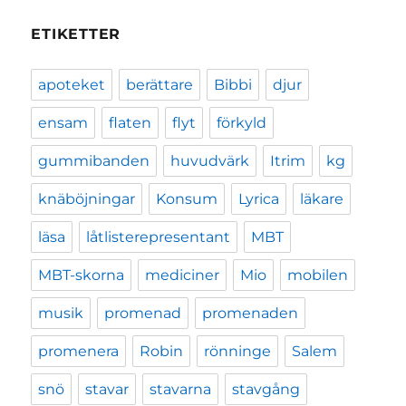
ETIKETTER
apoteket
berättare
Bibbi
djur
ensam
flaten
flyt
förkyld
gummibanden
huvudvärk
Itrim
kg
knäböjningar
Konsum
Lyrica
läkare
läsa
låtlisterepresentant
MBT
MBT-skorna
mediciner
Mio
mobilen
musik
promenad
promenaden
promenera
Robin
rönninge
Salem
snö
stavar
stavarna
stavgång