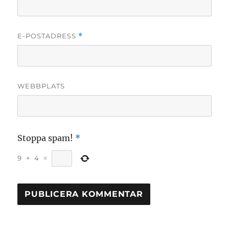
E-POSTADRESS
*
WEBBPLATS
Stoppa spam!
*
9
+
4
=