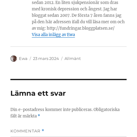
sedan 2012. En liten sjukpensionär som dras
med kronisk depression och ångest. Jag har
bloggat sedan 2007. De första 7 åren fanns jag
på den här adressen ifall du vill läsa mer om och
av mig: http://fundringar.bloggplatsen.se/
Visa alla inlägg av Ewa
Författare
Publicerat
Kategorier
Ewa
23 mars 2024
Allmänt
den
Lämna ett svar
Din e-postadress kommer inte publiceras.
Obligatoriska
fält är märkta
*
KOMMENTAR
*