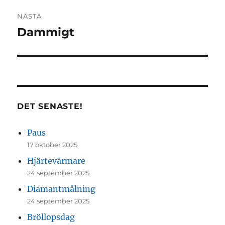
NÄSTA
Dammigt
Nästa
inlägg:
DET SENASTE!
Paus
17 oktober 2025
Hjärtevärmare
24 september 2025
Diamantmålning
24 september 2025
Bröllopsdag