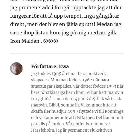
jag promenerade i förrgår upptäckte jag att den
fungerar för att få upp tempot. Inga gånglåtar
direkt, men det blev en jäkla sprutt! Medan jag
satte ihop listan kom jag på mig med att gilla
Iron Maiden . 😲😲😲
Författare:
Ewa
Jag föddes 1965 året när bara praktverk
skapades. Min man föddes 1962 när bara
smartingar skapades. Vår dotter föddes 1993 när
bara förstklassiga barn kom. Vi har haft marsvin
i drygt 10 år, men den 14 juni 2019 fick vårt sista
marsvin, Bibbi, somna in. Vi kommer inte att
skaffa fler husdjur. 1999 flyttade vi till Rönninge
och vi kommer inte att flytta mer. Det här är mitt
paradis på jorden. Vår dotter bor numera i
Hässleholm. Jag är permanent sjukskriven