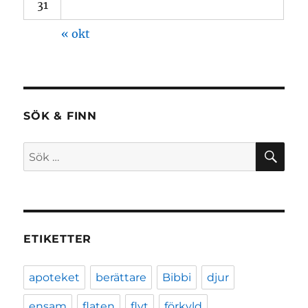
31
« okt
SÖK & FINN
SÖ
Sök
efter:
ETIKETTER
apoteket
berättare
Bibbi
djur
ensam
flaten
flyt
förkyld