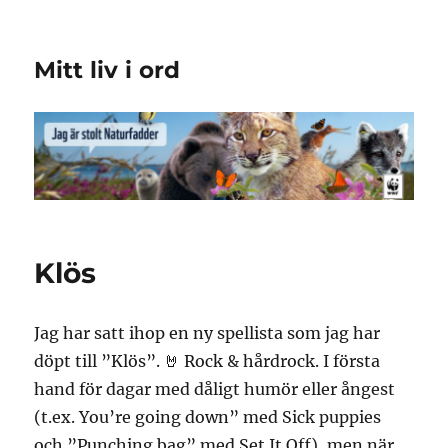
Mitt liv i ord
Klös
Jag har satt ihop en ny spellista som jag har
döpt till ”Klös”. 🤘 Rock & hårdrock. I första
hand för dagar med dåligt humör eller ångest
(t.ex. You’re going down” med Sick puppies
och ”Punching bag” med Set It Off), men när