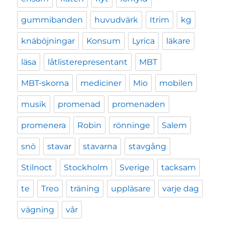
gummibanden
huvudvärk
Itrim
kg
knäböjningar
Konsum
Lyrica
läkare
läsa
låtlisterepresentant
MBT
MBT-skorna
mediciner
Mio
mobilen
musik
promenad
promenaden
promenera
Robin
rönninge
Salem
snö
stavar
stavarna
stavgång
Stilnoct
Stockholm
Sverige
tacksam
te
Treo
träning
uppläsare
varje dag
vägning
vår