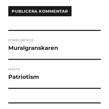
Inläggsnavigering
FÖREGÅENDE
Muralgranskaren
Föregående
inlägg:
NÄSTA
Patriotism
Nästa
inlägg: