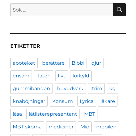
SÖ
Sök
efter:
ETIKETTER
apoteket
berättare
Bibbi
djur
ensam
flaten
flyt
förkyld
gummibanden
huvudvärk
Itrim
kg
knäböjningar
Konsum
Lyrica
läkare
läsa
låtlisterepresentant
MBT
MBT-skorna
mediciner
Mio
mobilen