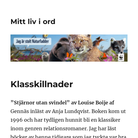
Mitt liv i ord
Klasskillnader
”Stjärnor utan svindel” av Louise Boije af
Gennäs inläst av Anja Lundqvist. Boken kom ut
1996 och har tydligen hunnit bli en klassiker
inom genren relationsromaner. Jag har läst
böcker av henne tidigare som jag tyckte var bra