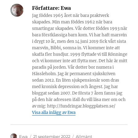
Författare:
Ewa
Jag föddes 1965 året när bara praktverk
skapades. Min man föddes 1962 när bara
smartingar skapades. Vår dotter föddes 1993 när
bara förstklassiga barn kom. Vi har haft marsvin
i drygt 10 år, men den 14 juni 2019 fick vårt sista
marsvin, Bibbi, somna in. Vi kommer inte att
skaffa fler husdjur. 1999 flyttade vi till Rönninge
och vi kommer inte att flytta mer. Det här är mitt
paradis på jorden. Vår dotter bor numera i
Hässleholm. Jag är permanent sjukskriven
sedan 2012. En liten sjukpensionär som dras
med kronisk depression och ångest. Jag har
bloggat sedan 2007. De första 7 åren fanns jag
på den här adressen ifall du vill läsa mer om och
av mig: http://fundringar.bloggplatsen.se/
Visa alla inlägg av Ewa
Författare
Publicerat
Kategorier
Ewa
21 september 2022
Allmänt