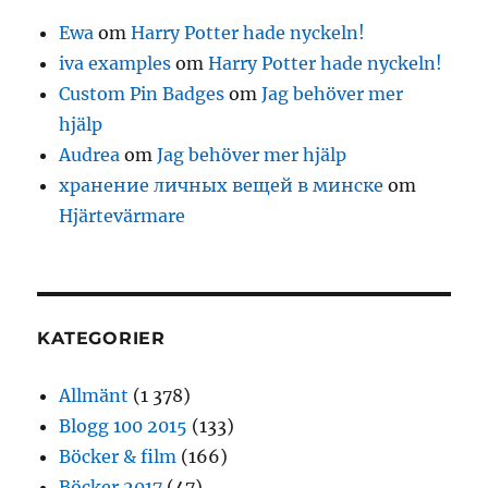
Ewa
om
Harry Potter hade nyckeln!
iva examples
om
Harry Potter hade nyckeln!
Custom Pin Badges
om
Jag behöver mer
hjälp
Audrea
om
Jag behöver mer hjälp
хранение личных вещей в минске
om
Hjärtevärmare
KATEGORIER
Allmänt
(1 378)
Blogg 100 2015
(133)
Böcker & film
(166)
Böcker 2017
(47)