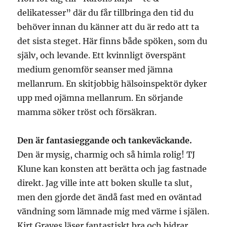
delikatesser” där du får tillbringa den tid du
behöver innan du känner att du är redo att ta
det sista steget. Här finns både spöken, som du
själv, och levande. Ett kvinnligt överspänt
medium genomför seanser med jämna
mellanrum. En skitjobbig hälsoinspektör dyker
upp med ojämna mellanrum. En sörjande
mamma söker tröst och försäkran.
Den är fantasieggande och tankeväckande.
Den är mysig, charmig och så himla rolig! TJ
Klune kan konsten att berätta och jag fastnade
direkt. Jag ville inte att boken skulle ta slut,
men den gjorde det ändå fast med en oväntad
vändning som lämnade mig med värme i själen.
Kirt Graves läser fantastiskt bra och bidrar