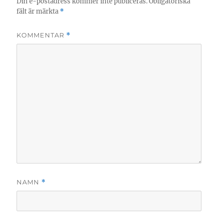
Din e-postadress kommer inte publiceras.
Obligatoriska
fält är märkta
*
KOMMENTAR
*
NAMN
*