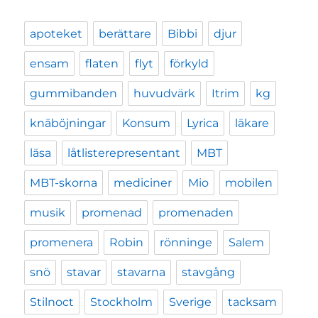
apoteket
berättare
Bibbi
djur
ensam
flaten
flyt
förkyld
gummibanden
huvudvärk
Itrim
kg
knäböjningar
Konsum
Lyrica
läkare
läsa
låtlisterepresentant
MBT
MBT-skorna
mediciner
Mio
mobilen
musik
promenad
promenaden
promenera
Robin
rönninge
Salem
snö
stavar
stavarna
stavgång
Stilnoct
Stockholm
Sverige
tacksam