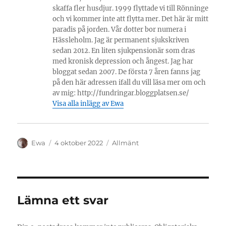
skaffa fler husdjur. 1999 flyttade vi till Rönninge
och vi kommer inte att flytta mer. Det här är mitt
paradis på jorden. Vår dotter bor numera i
Hässleholm. Jag är permanent sjukskriven
sedan 2012. En liten sjukpensionär som dras
med kronisk depression och ångest. Jag har
bloggat sedan 2007. De första 7 åren fanns jag
på den här adressen ifall du vill läsa mer om och
av mig: http://fundringar.bloggplatsen.se/
Visa alla inlägg av Ewa
Författare
Publicerat
Kategorier
Ewa
4 oktober 2022
Allmänt
den
Lämna ett svar