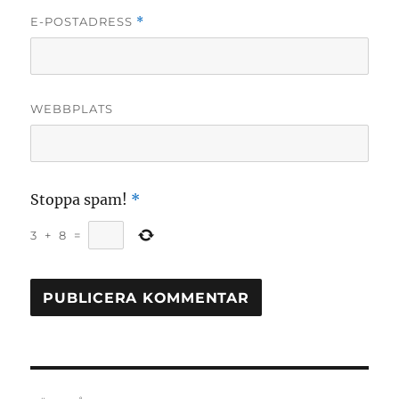
E-POSTADRESS
*
WEBBPLATS
Stoppa spam!
*
3
+
8
=
Inläggsnavigering