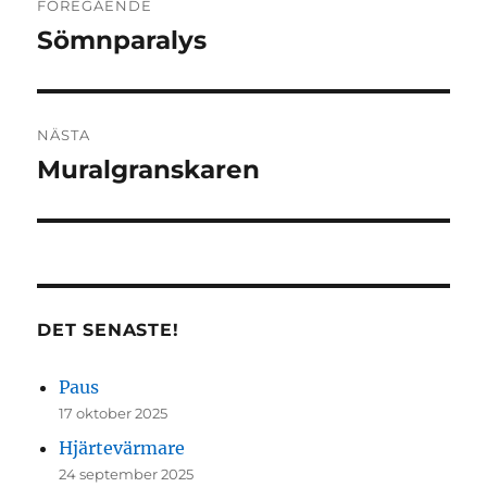
FÖREGÅENDE
Sömnparalys
Föregående
inlägg:
NÄSTA
Muralgranskaren
Nästa
inlägg:
DET SENASTE!
Paus
17 oktober 2025
Hjärtevärmare
24 september 2025