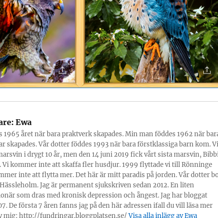
are:
Ewa
s 1965 året när bara praktverk skapades. Min man föddes 1962 när bar
r skapades. Vår dotter föddes 1993 när bara förstklassiga barn kom. V
marsvin i drygt 10 år, men den 14 juni 2019 fick vårt sista marsvin, Bibbi
 Vi kommer inte att skaffa fler husdjur. 1999 flyttade vi till Rönninge
mmer inte att flytta mer. Det här är mitt paradis på jorden. Vår dotter b
Hässleholm. Jag är permanent sjukskriven sedan 2012. En liten
onär som dras med kronisk depression och ångest. Jag har bloggat
7. De första 7 åren fanns jag på den här adressen ifall du vill läsa mer
 mig: http://fundringar.bloggplatsen.se/
Visa alla inlägg av Ewa