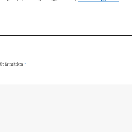
ält är märkta
*