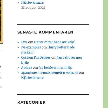
Hjärtevärmare
23 augusti 2025
SENASTE KOMMENTAREN
Ewa
om
Harry Potter hade nyckeln!
iva examples
om
Harry Potter hade
nyckeln!
Custom Pin Badges
om
Jag behöver mer
hjälp
a
Audrea
om
Jag behöver mer hjälp
i
хранение личных вещей в минске
om
,
Hjärtevärmare
or
KATEGORIER