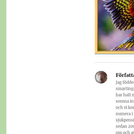
Författ
Jag födde
smartinga
har haft 
somna in.
och vi ko
numera i 
sjukpensi
sedan 200
om och av