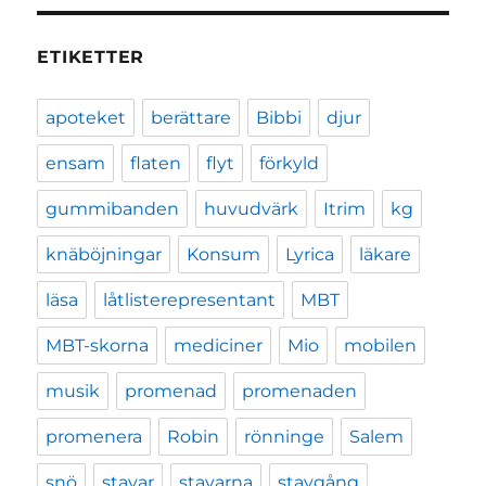
ETIKETTER
apoteket
berättare
Bibbi
djur
ensam
flaten
flyt
förkyld
gummibanden
huvudvärk
Itrim
kg
knäböjningar
Konsum
Lyrica
läkare
läsa
låtlisterepresentant
MBT
MBT-skorna
mediciner
Mio
mobilen
musik
promenad
promenaden
promenera
Robin
rönninge
Salem
snö
stavar
stavarna
stavgång