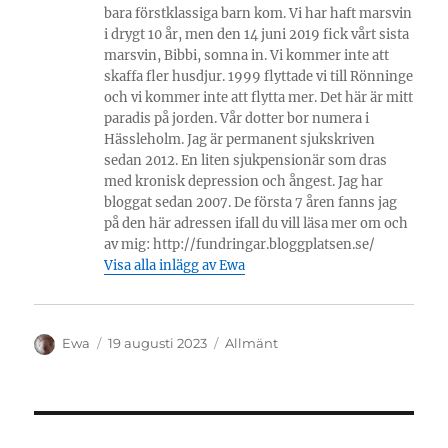
bara förstklassiga barn kom. Vi har haft marsvin
i drygt 10 år, men den 14 juni 2019 fick vårt sista
marsvin, Bibbi, somna in. Vi kommer inte att
skaffa fler husdjur. 1999 flyttade vi till Rönninge
och vi kommer inte att flytta mer. Det här är mitt
paradis på jorden. Vår dotter bor numera i
Hässleholm. Jag är permanent sjukskriven
sedan 2012. En liten sjukpensionär som dras
med kronisk depression och ångest. Jag har
bloggat sedan 2007. De första 7 åren fanns jag
på den här adressen ifall du vill läsa mer om och
av mig: http://fundringar.bloggplatsen.se/
Visa alla inlägg av Ewa
Författare
Publicerat
Kategorier
Ewa
19 augusti 2023
Allmänt
den