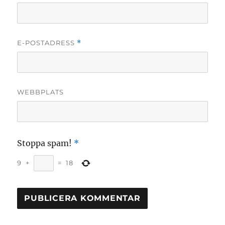
E-POSTADRESS
*
WEBBPLATS
Stoppa spam!
*
9
+
=
18