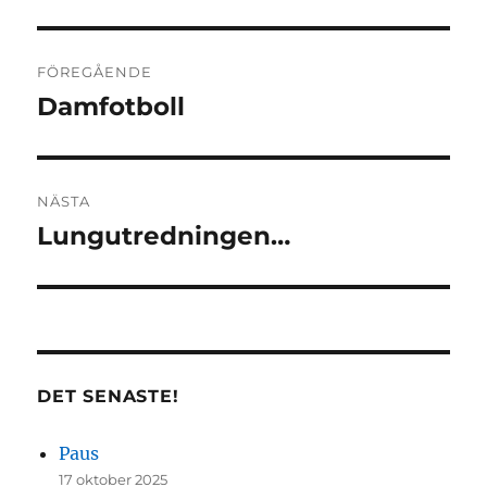
Inläggsnavigering
FÖREGÅENDE
Damfotboll
Föregående
inlägg:
NÄSTA
Lungutredningen…
Nästa
inlägg:
DET SENASTE!
Paus
17 oktober 2025