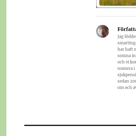
Författ
Jag födde
smartinga
har haft 
somna in.
och vi ko
numera i 
sjukpensi
sedan 200
om och av