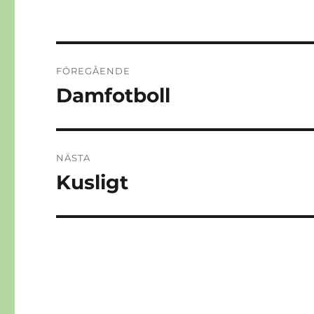
Inläggsnavigering
FÖREGÅENDE
Damfotboll
Föregående
inlägg:
NÄSTA
Kusligt
Nästa
inlägg: