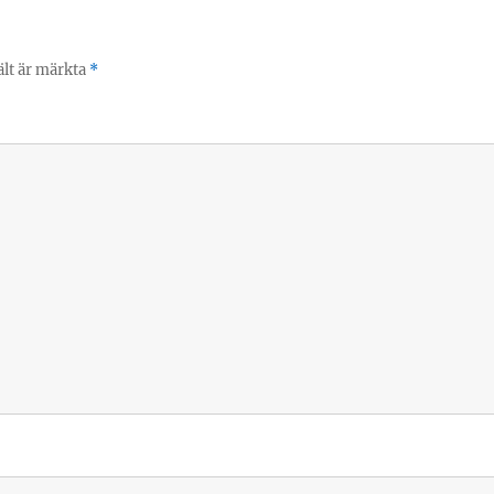
ält är märkta
*