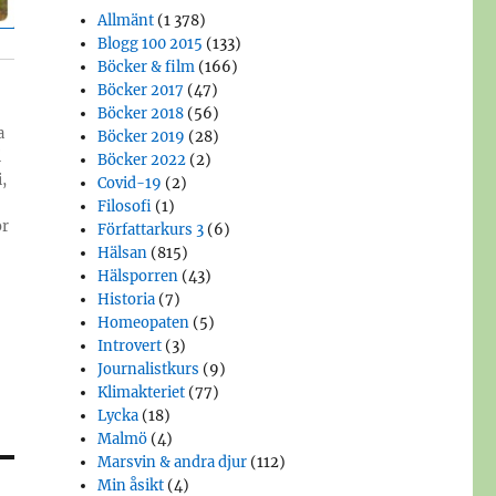
Allmänt
(1 378)
Blogg 100 2015
(133)
Böcker & film
(166)
Böcker 2017
(47)
Böcker 2018
(56)
a
Böcker 2019
(28)
i
Böcker 2022
(2)
,
Covid-19
(2)
Filosofi
(1)
or
Författarkurs 3
(6)
Hälsan
(815)
Hälsporren
(43)
Historia
(7)
Homeopaten
(5)
Introvert
(3)
Journalistkurs
(9)
Klimakteriet
(77)
Lycka
(18)
Malmö
(4)
Marsvin & andra djur
(112)
Min åsikt
(4)