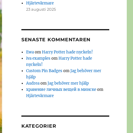
Hjärtevärmare
23 augusti 2025
SENASTE KOMMENTAREN
Ewa
om
Harry Potter hade nyckeln!
iva examples
om
Harry Potter hade
nyckeln!
Custom Pin Badges
om
Jag behöver mer
hjälp
Audrea
om
Jag behöver mer hjälp
хранение личных вещей в минске
om
Hjärtevärmare
KATEGORIER