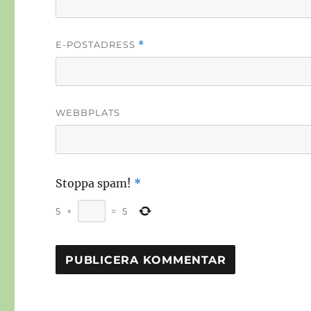
E-POSTADRESS
*
WEBBPLATS
Stoppa spam!
*
5
×
=
5