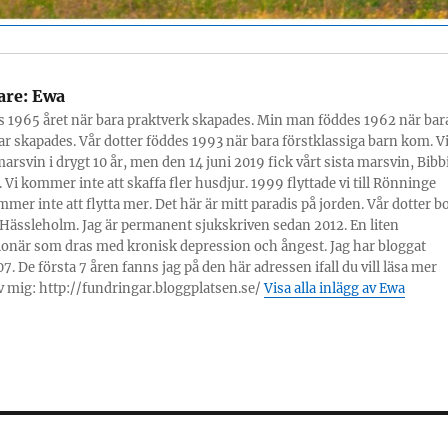
are:
Ewa
s 1965 året när bara praktverk skapades. Min man föddes 1962 när bar
r skapades. Vår dotter föddes 1993 när bara förstklassiga barn kom. V
marsvin i drygt 10 år, men den 14 juni 2019 fick vårt sista marsvin, Bibbi
 Vi kommer inte att skaffa fler husdjur. 1999 flyttade vi till Rönninge
mmer inte att flytta mer. Det här är mitt paradis på jorden. Vår dotter b
Hässleholm. Jag är permanent sjukskriven sedan 2012. En liten
onär som dras med kronisk depression och ångest. Jag har bloggat
7. De första 7 åren fanns jag på den här adressen ifall du vill läsa mer
 mig: http://fundringar.bloggplatsen.se/
Visa alla inlägg av Ewa