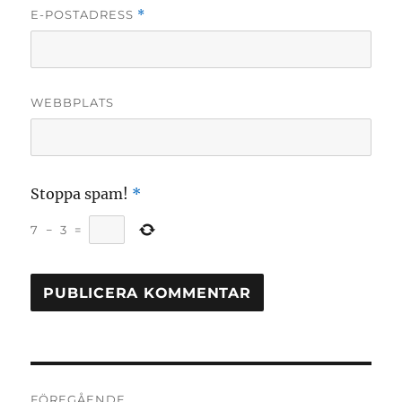
E-POSTADRESS
*
WEBBPLATS
Stoppa spam!
*
7
−
3
=
Inläggsnavigering
FÖREGÅENDE