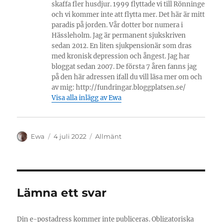
skaffa fler husdjur. 1999 flyttade vi till Rönninge
och vi kommer inte att flytta mer. Det här är mitt
paradis på jorden. Vår dotter bor numera i
Hässleholm. Jag är permanent sjukskriven
sedan 2012. En liten sjukpensionär som dras
med kronisk depression och ångest. Jag har
bloggat sedan 2007. De första 7 åren fanns jag
på den här adressen ifall du vill läsa mer om och
av mig: http://fundringar.bloggplatsen.se/
Visa alla inlägg av Ewa
Författare
Publicerat
Kategorier
Ewa
4 juli 2022
Allmänt
den
Lämna ett svar
Din e-postadress kommer inte publiceras.
Obligatoriska