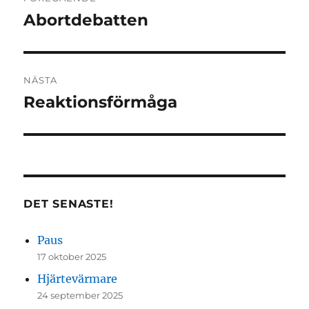
Abortdebatten
Föregående
inlägg:
NÄSTA
Reaktionsförmåga
Nästa
inlägg:
DET SENASTE!
Paus
17 oktober 2025
Hjärtevärmare
24 september 2025