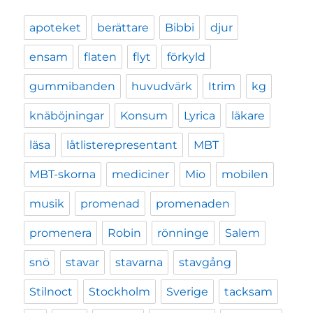
apoteket
berättare
Bibbi
djur
ensam
flaten
flyt
förkyld
gummibanden
huvudvärk
Itrim
kg
knäböjningar
Konsum
Lyrica
läkare
läsa
låtlisterepresentant
MBT
MBT-skorna
mediciner
Mio
mobilen
musik
promenad
promenaden
promenera
Robin
rönninge
Salem
snö
stavar
stavarna
stavgång
Stilnoct
Stockholm
Sverige
tacksam