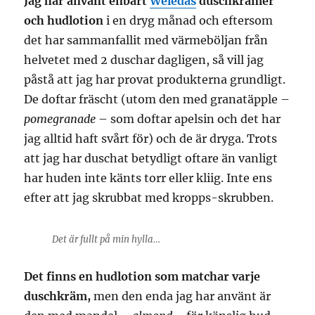
Jag har använt enbart
Weledas
duschkrämer
och hudlotion
i en dryg månad och eftersom
det har sammanfallit med värmeböljan från
helvetet med 2 duschar dagligen, så vill jag
påstå att jag har provat produkterna grundligt.
De doftar fräscht (utom den med granatäpple –
pomegranade
– som doftar apelsin och det har
jag alltid haft svårt för) och de är dryga. Trots
att jag har duschat betydligt oftare än vanligt
har huden inte känts torr eller kliig. Inte ens
efter att jag skrubbat med kropps-skrubben.
Det är fullt på min hylla…
Det finns en hudlotion som matchar varje
duschkräm,
men den enda jag har använt är