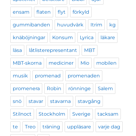
ensam
flaten
flyt
förkyld
gummibanden
huvudvärk
Itrim
kg
knäböjningar
Konsum
Lyrica
läkare
läsa
låtlisterepresentant
MBT
MBT-skorna
mediciner
Mio
mobilen
musik
promenad
promenaden
promenera
Robin
rönninge
Salem
snö
stavar
stavarna
stavgång
Stilnoct
Stockholm
Sverige
tacksam
te
Treo
träning
uppläsare
varje dag