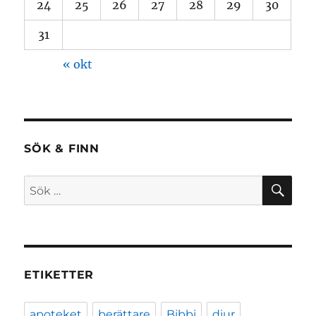
24
25
26
27
28
29
30
31
« okt
SÖK & FINN
SÖ
Sök
efter:
ETIKETTER
apoteket
berättare
Bibbi
djur