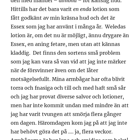
den med mandel –
almond –
för känslig hud.
Hittills har det bara varit
en enda
lotion som
fått godkänt av min kräsna hud och det är
Essex som jag har använt i många år. Weledas
lotion är, om det nu är möjligt, ännu drygare än
Essex, en aning fetare, men utan att kännas
kladdig. Det finns den sortens små problem
som jag kan vara så van vid att jag inte märker
när de försvinner även om det låter
motsägelsefullt. Mina armbågar har ofta blivit
torra och fnasiga och till och med haft små sår
och jag har provat diverse salvor och lotioner,
men har inte kommit undan med mindre än att
jag har varit tvungen att smörja flera gånger
om dagen. Häromdagen kom jag på att jag inte
har behövt göra det på …. ja, flera veckor.