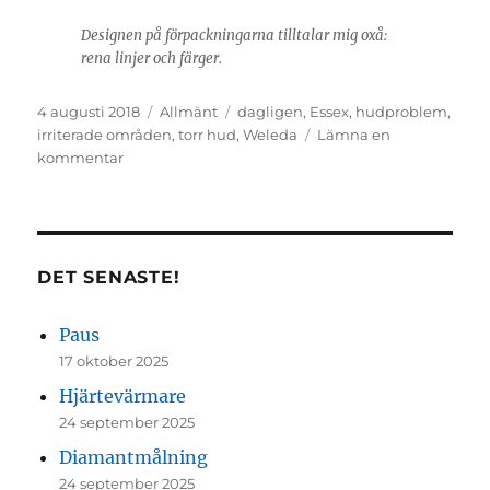
Designen på förpackningarna tilltalar mig oxå:
rena linjer och färger.
Publicerat
Kategorier
Etiketter
4 augusti 2018
Allmänt
dagligen
,
Essex
,
hudproblem
,
den
irriterade områden
,
torr hud
,
Weleda
Lämna en
till
kommentar
Weleda
DET SENASTE!
Paus
17 oktober 2025
Hjärtevärmare
24 september 2025
Diamantmålning
24 september 2025