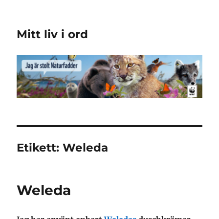
Mitt liv i ord
Etikett:
Weleda
Weleda