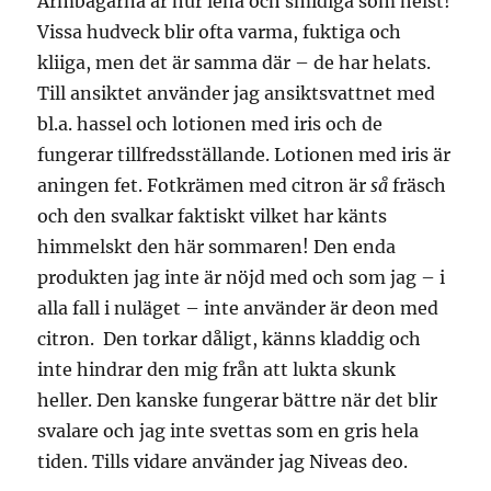
Armbågarna är hur lena och smidiga som helst!
Vissa hudveck blir ofta varma, fuktiga och
kliiga, men det är samma där – de har helats.
Till ansiktet använder jag ansiktsvattnet med
bl.a. hassel och lotionen med iris och de
fungerar tillfredsställande. Lotionen med iris är
aningen fet. Fotkrämen med citron är
så
fräsch
och den svalkar faktiskt vilket har känts
himmelskt den här sommaren! Den enda
produkten jag inte är nöjd med och som jag – i
alla fall i nuläget – inte använder är deon med
citron. Den torkar dåligt, känns kladdig och
inte hindrar den mig från att lukta skunk
heller. Den kanske fungerar bättre när det blir
svalare och jag inte svettas som en gris hela
tiden. Tills vidare använder jag Niveas deo.