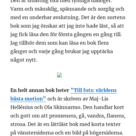
Den är smårolig oxå med fyndiga dialoger.
Varm och mänsklig, spännande och sorglig och
med en underbar avslutning. Det är den sortens
bok som jag önskar att jag inte hade läst, så att
jag fick läsa den för första gången en gång till.
Jag tillhör dem som kan läsa en bok flera
gånger och varje gång brukar jag upptäcka
något nytt.
En helt annan bok heter
”Till fots: världens
bästa motion”
och är skriven av Maj-Lis
Hellénius och Ola Skinnarmo. Den handlar kort
och gott om att promenera, gå, vandra, flanera,
strosa. Det är en lättläst bok med korta texter
på vänstersidorna och en bild på högersidorna.