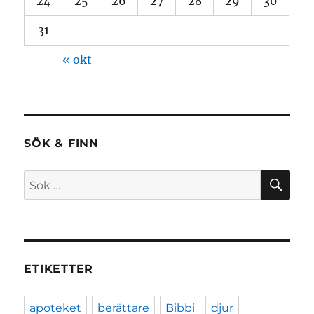
24
25
26
27
28
29
30
31
« okt
SÖK & FINN
SÖ
Sök
efter:
ETIKETTER
apoteket
berättare
Bibbi
djur