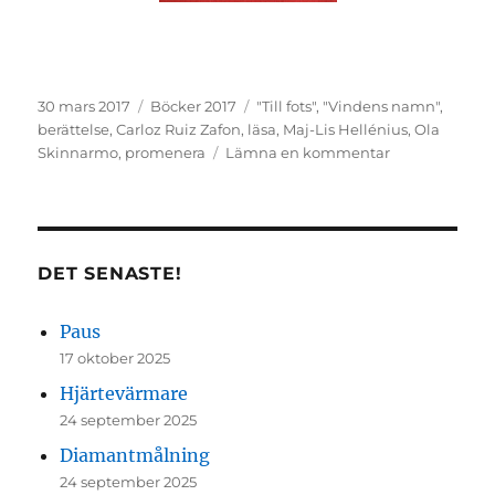
Publicerat
Kategorier
Etiketter
30 mars 2017
Böcker 2017
"Till fots"
,
"Vindens namn"
,
den
berättelse
,
Carloz Ruiz Zafon
,
läsa
,
Maj-Lis Hellénius
,
Ola
till
Skinnarmo
,
promenera
Lämna en kommentar
2
helt
olika
böcker
DET SENASTE!
Paus
17 oktober 2025
Hjärtevärmare
24 september 2025
Diamantmålning
24 september 2025