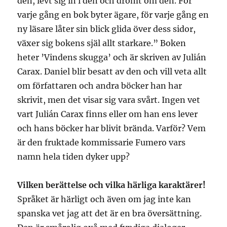
den, levt sig in i den och drömt om den. För
varje gång en bok byter ägare, för varje gång en
ny läsare låter sin blick glida över dess sidor,
växer sig bokens själ allt starkare.” Boken
heter ’Vindens skugga’ och är skriven av Julián
Carax. Daniel blir besatt av den och vill veta allt
om författaren och andra böcker han har
skrivit, men det visar sig vara svårt. Ingen vet
vart Julián Carax finns eller om han ens lever
och hans böcker har blivit brända. Varför? Vem
är den fruktade kommissarie Fumero vars
namn hela tiden dyker upp?
Vilken berättelse och vilka härliga karaktärer!
Språket är härligt och även om jag inte kan
spanska vet jag att det är en bra översättning.