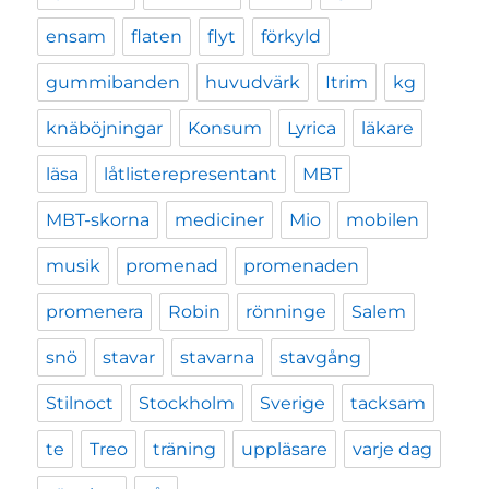
ensam
flaten
flyt
förkyld
gummibanden
huvudvärk
Itrim
kg
knäböjningar
Konsum
Lyrica
läkare
läsa
låtlisterepresentant
MBT
MBT-skorna
mediciner
Mio
mobilen
musik
promenad
promenaden
promenera
Robin
rönninge
Salem
snö
stavar
stavarna
stavgång
Stilnoct
Stockholm
Sverige
tacksam
te
Treo
träning
uppläsare
varje dag