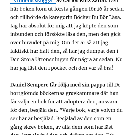
”Vindens skugga”
av Carlos Ruìz Zafon.
Den
här boken kom ut första gången för 16 år sedan
och tillhörde då kategorin Böcker Du Bör Läsa.
Jag har absolut för mig att jag köpte den som
inbunden och försökte läsa den, men den gick
över huvudet på mig. Om det är så att jag
faktiskt har haft den, så har jag dumpat den i
Den Stora Utrensningen för några år sedan. Nu
har jag läst den i pocket och den var så bra!
Daniel Sempere får följa med sin pappa
till De
bortglömda böckernas gravkammare där han
får välja en bok för att adoptera den, ansvara
för den, besjäla den. ”Varje bok, varje volym du
ser här är besjälad. Besjälad av den som en
gång skrev boken, av alla dem som har läst