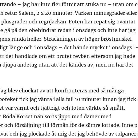
ttande – jag har inte fler fötter att stuka nu – utan om 
h retur Salem, 2 x 20 minuter. Varken minusgrader eller
8 plusgrader och regnjackan. Foten har repat sig oväntat
e gå på den obehindrat redan i onsdags och inte har jag
agens runda heller. Sträckningen av höger bröstmuskel
gligt länge och i onsdags – det hände mycket i onsdags! 
tt det handlade om ett brutet revben eftersom jag hade
dra djupa andetag utan att det kändes av, men nu har det
jag blev chockat
av att konfronteras med så många
teket fick jag vänta i alla fall 10 minuter innan jag fick
et var varmt och tjattrigt och foten värkte så smått.
e Röda Korset nån sorts jippo med damer med
 och försäljning till förmån för de sämre lottade. Inne p
livat och jag plockade åt mig det jag behövde av tulpaner,