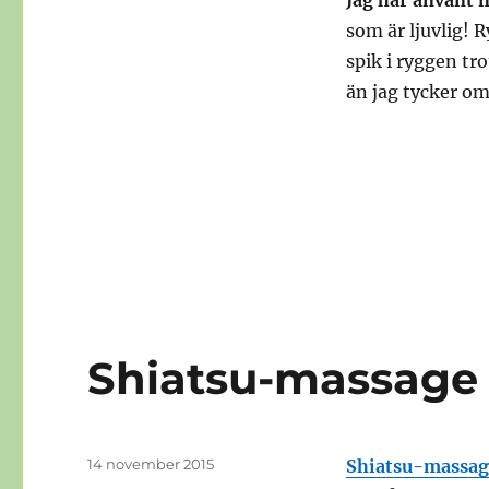
Jag har använt m
som är ljuvlig! 
spik i ryggen tro
än jag tycker om
Shiatsu-massage
Publicerat
14 november 2015
Shiatsu-massag
den