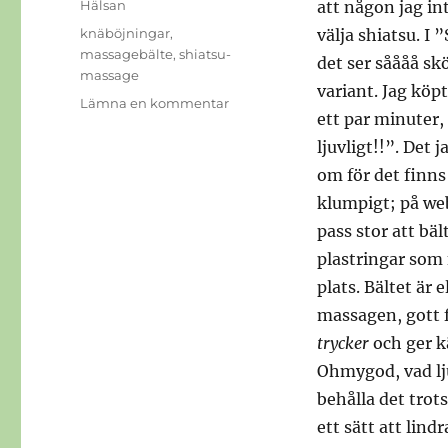
Kategorier
Hälsan
att någon jag in
Etiketter
knäböjningar
,
välja shiatsu. I
massagebälte
,
shiatsu-
det ser såååå skö
massage
variant. Jag köp
till
Lämna en kommentar
ett par minuter
Shiatsu-
massage
ljuvligt!!”. Det 
om för det finns
klumpigt; på web
pass stor att bä
plastringar som 
plats. Bältet är
massagen, gott 
trycker
och ger k
Ohmygod, vad lju
behålla det trots
ett sätt att lin