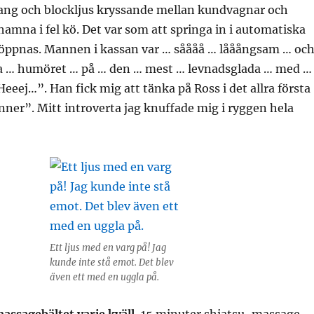
 Bang och blockljus kryssande mellan kundvagnar och
 hamna i fel kö. Det var som att springa in i automatiska
 öppnas. Mannen i kassan var … såååå … lååångsam … oc
 … humöret … på … den … mest … levnadsglada … med …
Heeej…”. Han fick mig att tänka på Ross i det allra första
nner”. Mitt introverta jag knuffade mig i ryggen hela
Ett ljus med en varg på! Jag
kunde inte stå emot. Det blev
även ett med en uggla på.