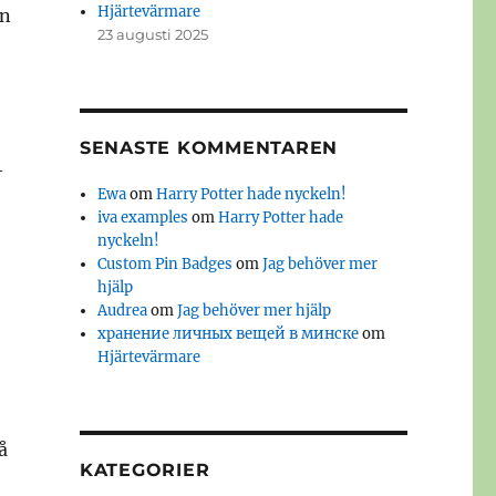
Hjärtevärmare
en
23 augusti 2025
SENASTE KOMMENTAREN
–
Ewa
om
Harry Potter hade nyckeln!
iva examples
om
Harry Potter hade
nyckeln!
Custom Pin Badges
om
Jag behöver mer
hjälp
Audrea
om
Jag behöver mer hjälp
хранение личных вещей в минске
om
Hjärtevärmare
å
KATEGORIER