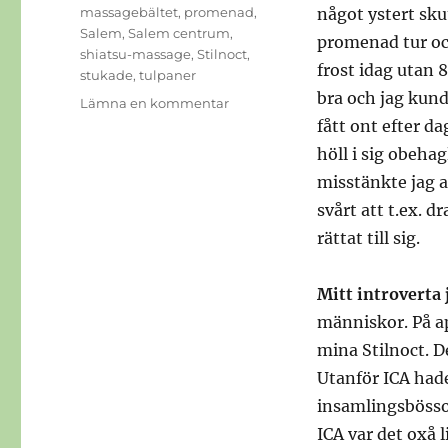
Etiketter
massagebältet
,
promenad
,
något ystert sku
Salem
,
Salem centrum
,
promenad tur oc
shiatsu-massage
,
Stilnoct
,
frost idag utan 
stukade
,
tulpaner
bra och jag kund
till
Lämna en kommentar
Som
fått ont efter d
en
höll i sig obeha
kalv
misstänkte jag a
på
grönbete
svårt att t.ex. 
rättat till sig.
Mitt introverta 
människor. På apo
mina Stilnoct. D
Utanför ICA had
insamlingsbössor
ICA var det oxå 