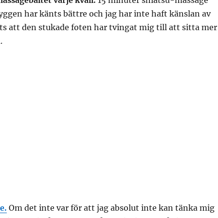
assagebältet varje kväll.
15 minuter shiatsu-massage
Ryggen har känts bättre och jag har inte haft känslan av
ts att den stukade foten har tvingat mig till att sitta mer
.
e.
Om det inte var för att jag absolut inte kan tänka mig