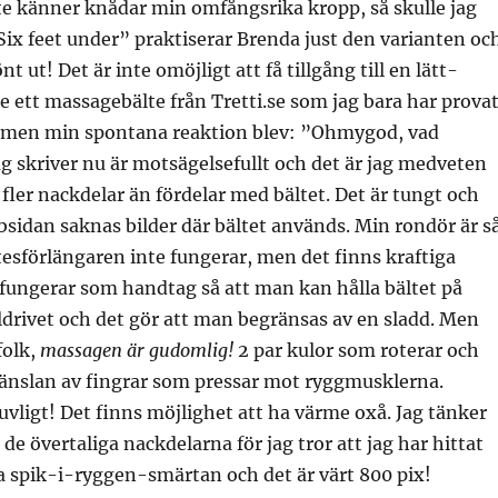
te känner knådar min omfångsrika kropp, så skulle jag
 ”Six feet under” praktiserar Brenda just den varianten oc
nt ut! Det är inte omöjligt att få tillgång till en lätt-
te ett massagebälte från Tretti.se som jag bara har provat
, men min spontana reaktion blev: ”Ohmygod, vad
jag skriver nu är motsägelsefullt och det är jag medveten
 fler nackdelar än fördelar med bältet. Det är tungt och
sidan saknas bilder där bältet används. Min rondör är s
ltesförlängaren inte fungerar, men det finns kraftiga
fungerar som handtag så att man kan hålla bältet på
 eldrivet och det gör att man begränsas av en sladd. Men
folk,
massagen är gudomlig!
2 par kulor som roterar och
änslan av fingrar som pressar mot ryggmusklerna.
vligt! Det finns möjlighet att ha värme oxå. Jag tänker
 de övertaliga nackdelarna för jag tror att jag har hittat
dra spik-i-ryggen-smärtan och det är värt 800 pix!