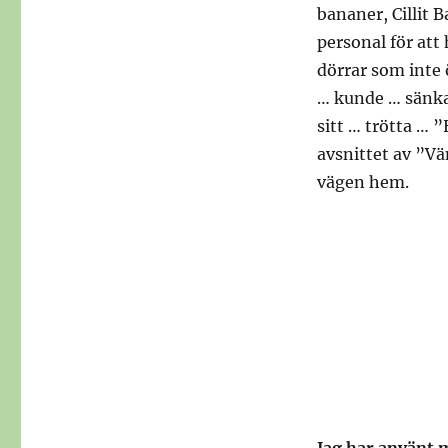
bananer, Cillit
personal för att
dörrar som inte
… kunde … sänka
sitt … trötta … ”
avsnittet av ”Vä
vägen hem.