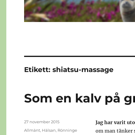
Etikett:
shiatsu-massage
Som en kalv på g
Publicerat
27 november 2015
Jag har varit ut
den
Kategorier
Allmänt
,
Hälsan
,
Rönninge
om man tänker si