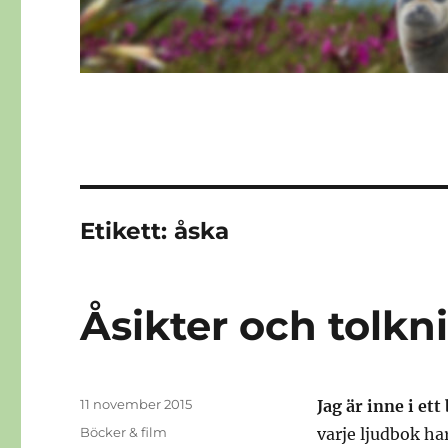
Etikett:
åska
Åsikter och tolkn
Publicerat
11 november 2015
Jag är inne i ett
den
Kategorier
Böcker & film
varje ljudbok ha