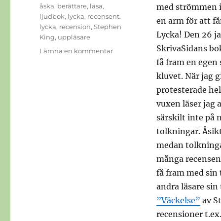
Etiketter
åska
,
berättare
,
läsa
,
med strömmen i 
ljudbok
,
lycka
,
recensent.
en arm för att få
lycka
,
recension
,
Stephen
Lycka! Den 26 ja
King
,
uppläsare
SkrivaSidans bok
till
Lämna en kommentar
Åsikter
få fram en egen s
och
kluvet. När jag g
tolkningar
protesterade hel
vuxen läser jag 
särskilt inte på
tolkningar. Åsikt
medan tolkningar
många recensent
få fram med sin 
andra läsare sin
”Väckelse”
av St
recensioner t.ex