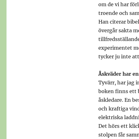
om de vi har förl
troende och sam
Han citerar bibe
övergår sakta m
tillfredsställand
experimentet med
tycker ju inte at
Åskväder har en 
Tyvärr, har jag 
boken finns ett
åskledare. En b
och kraftiga vind
elektriska laddni
Det hörs ett kli
stolpen får sam