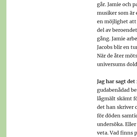
går. Jamie och p
musiker som är e
en möjlighet att
del av beroendet
gång. Jamie arb
Jacobs blir en 
När de åter möts
universums dolda
Jag har sagt det
gudabenådad berä
lågmält skämt fö
det han skriver
för döden samtid
undersöka. Eller
veta. Vad finns 