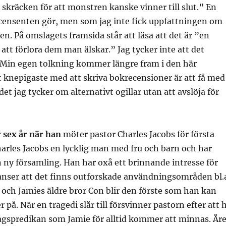
 skräcken för att monstren kanske vinner till slut.” En
censenten gör, men som jag inte fick uppfattningen om
en. På omslagets framsida står att läsa att det är ”en
t förlora dem man älskar.” Jag tycker inte att det
 Min egen tolkning kommer längre fram i den här
 knepigaste med att skriva bokrecensioner är att få med
et jag tycker om alternativt ogillar utan att avslöja för
 sex år när han
möter pastor Charles Jacobs för första
arles Jacobs en lycklig man med fru och barn och har
 en ny församling. Han har oxå ett brinnande intresse för
 anser att det finns outforskade användningsområden bl.
och Jamies äldre bror Con blir den förste som han kan
r på. När en tragedi slår till försvinner pastorn efter att 
agspredikan som Jamie för alltid kommer att minnas. År