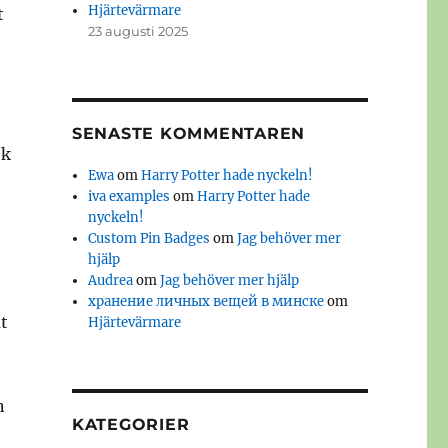
Hjärtevärmare
t
23 augusti 2025
SENASTE KOMMENTAREN
ok
Ewa
om
Harry Potter hade nyckeln!
iva examples
om
Harry Potter hade
nyckeln!
Custom Pin Badges
om
Jag behöver mer
hjälp
Audrea
om
Jag behöver mer hjälp
хранение личных вещей в минске
om
t
Hjärtevärmare
n
KATEGORIER