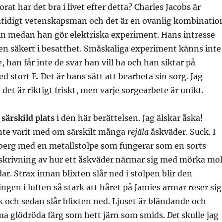
orat har det bra i livet efter detta? Charles Jacobs är
tidigt vetenskapsman och det är en ovanlig kombinatio
ln medan han gör elektriska experiment. Hans intresse
en säkert i besatthet. Småskaliga experiment känns inte
e, han får inte de svar han vill ha och han siktar på
 stort E. Det är hans sätt att bearbeta sin sorg. Jag
t det är riktigt friskt, men varje sorgearbete är unikt.
särskild plats
i den här berättelsen. Jag älskar åska!
inte varit med om särskilt många
rejäla
åskväder. Suck. I
 berg med en metallstolpe som fungerar som en sorts
eskrivning av hur ett åskväder närmar sig med mörka mo
ar. Strax innan blixten slår ned i stolpen blir den
ngen i luften så stark att håret på Jamies armar reser sig
ck och sedan slår blixten ned. Ljuset är bländande och
ma glödröda färg som hett järn som smids.
Det
skulle jag