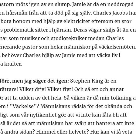
astorn möts igen av en slump. Jamie är då en neddrogad
n hårsmån från att ta död på sig själv. Charles Jacobs ha
 bota honom med hjälp av elektricitet eftersom en stor
s problematik sitter i hjärnan. Deras vägar skiljs åt än en
etar som musiker och studiotekniker medan Charles
turnerande pastor som helar människor på väckelsemöten
 behöver Charles hjälp av Jamie med att väcka liv i
 krafter.
 förr, men jag säger det igen:
Stephen King är en
ttare! Vilket driv! Vilket flyt! Och så ett och annat
r att ta udden av det hela. Så vilken är då min tolkning 
 om i ”Väckelse”? Människans rädsla för det okända och
igt som vår nyfikenhet gör att vi inte kan låta bli att
 så är det så att människan har svårt att hantera att inte
på andra sidan? Himmel eller helvete? Hur kan vi få veta