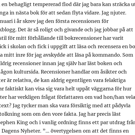
en behagligt tempererad flod där jag bara kan sträcka u
nga in nästa bok för att sedan flyta vidare. Jag njuter.
nuari i år skrev jag den första recensionen för
blogg. Det är så roligt och givande och jag jobbar på att
til för mitt förhållande till bokrecensioner har varit
ick i skolan och fick i uppgift att läsa och recensera en b
a mitt inre för jag avskydde att läsa på kommando. Som
aldrig recensioner innan jag själv har läst boken och
 någon kultursida. Recensioner handlar om åsikter och
er är relativa, de kan aldrig egentligen vara felaktiga
 faktiskt kan visa sig vara helt uppåt väggarna för hur
er har verkligen frågat författaren om vad hon/han vela
text? Jag tycker man ska vara försiktig med att pådyvla
 tolkning som om den vore fakta. Jag har precis läst
ephen King och i vanlig ordning finns ett par utdrag frå
. Dagens Nyheter. ”… övertygelsen om att det finns en