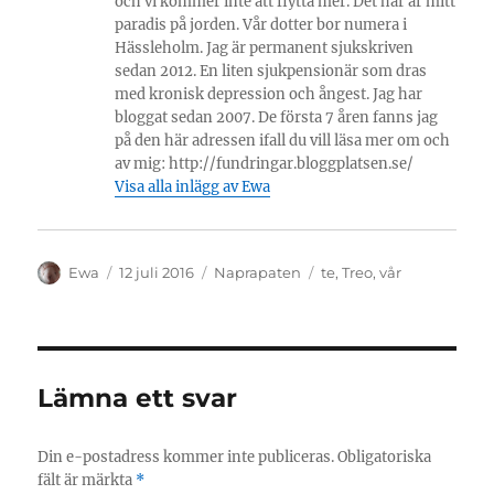
och vi kommer inte att flytta mer. Det här är mitt
paradis på jorden. Vår dotter bor numera i
Hässleholm. Jag är permanent sjukskriven
sedan 2012. En liten sjukpensionär som dras
med kronisk depression och ångest. Jag har
bloggat sedan 2007. De första 7 åren fanns jag
på den här adressen ifall du vill läsa mer om och
av mig: http://fundringar.bloggplatsen.se/
Visa alla inlägg av Ewa
Författare
Publicerat
Kategorier
Etiketter
Ewa
12 juli 2016
Naprapaten
te
,
Treo
,
vår
den
Lämna ett svar
Din e-postadress kommer inte publiceras.
Obligatoriska
fält är märkta
*