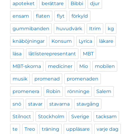
apoteket
berättare
Bibbi
djur
ensam
flaten
flyt
förkyld
gummibanden
huvudvärk
Itrim
kg
knäböjningar
Konsum
Lyrica
läkare
läsa
låtlisterepresentant
MBT
MBT-skorna
mediciner
Mio
mobilen
musik
promenad
promenaden
promenera
Robin
rönninge
Salem
snö
stavar
stavarna
stavgång
Stilnoct
Stockholm
Sverige
tacksam
te
Treo
träning
uppläsare
varje dag