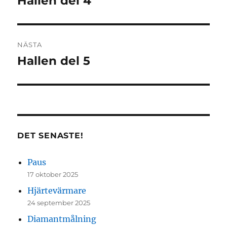
Hallen del 4
inlägg:
NÄSTA
Hallen del 5
Nästa
inlägg:
DET SENASTE!
Paus
17 oktober 2025
Hjärtevärmare
24 september 2025
Diamantmålning