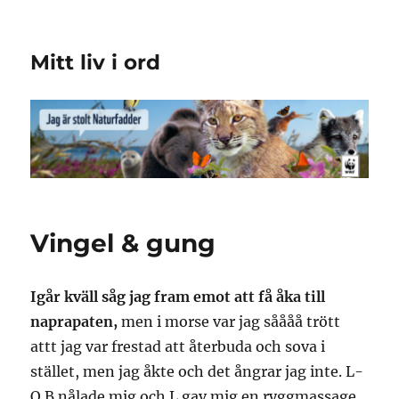
Mitt liv i ord
Vingel & gung
Igår kväll såg jag fram emot att få åka till
naprapaten,
men i morse var jag såååå trött
attt jag var frestad att återbuda och sova i
stället, men jag åkte och det ångrar jag inte. L-
O B nålade mig och L gav mig en ryggmassage