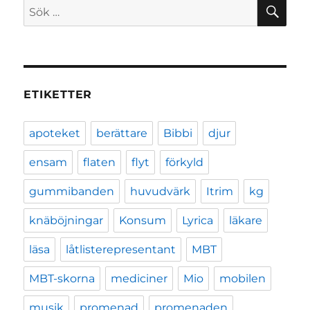
SÖ
Sök
efter:
ETIKETTER
apoteket
berättare
Bibbi
djur
ensam
flaten
flyt
förkyld
gummibanden
huvudvärk
Itrim
kg
knäböjningar
Konsum
Lyrica
läkare
läsa
låtlisterepresentant
MBT
MBT-skorna
mediciner
Mio
mobilen
musik
promenad
promenaden