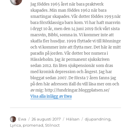
Jag föddes 1965 året när bara praktverk
skapades. Min man föddes 1962 när bara
smartingar skapades. Vår dotter föddes 1993 när
bara förstklassiga barn kom. Vi har haft marsvin
i drygt 10 år, men den 14 juni 2019 fick vårt sista
marsvin, Bibbi, somna in. Vi kommer inte att
skaffa fler husdjur. 1999 flyttade vi till Rönninge
och vi kommer inte att flytta mer. Det här är mitt
paradis på jorden. Vår dotter bor numera i
Hässleholm. Jag är permanent sjukskriven
sedan 2012. En liten sjukpensionär som dras
med kronisk depression och ångest. Jag har
bloggat sedan 2007. De första 7 åren fanns jag
på den här adressen ifall du vill läsa mer om och
av mig: http://fundringar.bloggplatsen.se/
Visa alla inlägg av Ewa
Författare
Publicerat
Kategorier
Etiketter
Ewa
26 augusti 2017
Hälsan
djupandning
,
den
Lyrica
,
promenad
,
Stilnoct