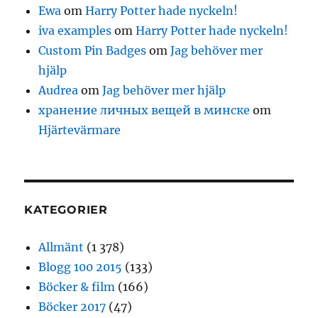
Ewa
om
Harry Potter hade nyckeln!
iva examples
om
Harry Potter hade nyckeln!
Custom Pin Badges
om
Jag behöver mer
hjälp
Audrea
om
Jag behöver mer hjälp
хранение личных вещей в минске
om
Hjärtevärmare
KATEGORIER
Allmänt
(1 378)
Blogg 100 2015
(133)
Böcker & film
(166)
Böcker 2017
(47)