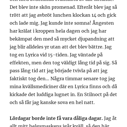
Det blev inte skön promenad. Efteråt blev jag så
trött att jag avbröt lunchen klockan 14 och gick
och lade mig. Jag kunde inte somna! Ångesten
har krälat i kroppen hela dagen och jag har
bekämpat den med så mycket djupandning att
jag blir alldeles yr utan att det blev bättre. Jag
tog en Lyrica vid 15-tiden. Jag väntade på
effekten, men den tog väldigt lång tid på sig. Så
pass lång tid att jag började tvivla på att jag
faktiskt tog den… Några timmar senare tog jag
mina kvällsmediciner där en Lyrica finns och då
kickade det luddiga lugnet in. En Stilnoct på det
och så får jag kanske sova en hel natt.
Lördagar borde inte få vara dåliga dagar.
Jag åt
allt mitt helgsmaskens igår kväll, så den här