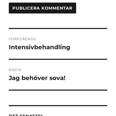
Inläggsnavigering
FÖREGÅENDE
Intensivbehandling
Föregående
inlägg:
NÄSTA
Jag behöver sova!
Nästa
inlägg: