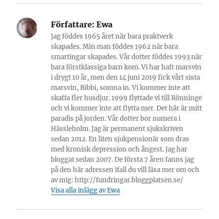
Författare:
Ewa
Jag föddes 1965 året när bara praktverk
skapades. Min man föddes 1962 när bara
smartingar skapades. Vår dotter föddes 1993 när
bara förstklassiga barn kom. Vi har haft marsvin
i drygt 10 år, men den 14 juni 2019 fick vårt sista
marsvin, Bibbi, somna in. Vi kommer inte att
skaffa fler husdjur. 1999 flyttade vi till Rönninge
och vi kommer inte att flytta mer. Det här är mitt
paradis på jorden. Vår dotter bor numera i
Hässleholm. Jag är permanent sjukskriven
sedan 2012. En liten sjukpensionär som dras
med kronisk depression och ångest. Jag har
bloggat sedan 2007. De första 7 åren fanns jag
på den här adressen ifall du vill läsa mer om och
av mig: http://fundringar.bloggplatsen.se/
Visa alla inlägg av Ewa