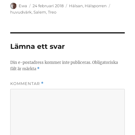
Författare
Publicerat
Kategorier
Etiketter
Ewa
24 februari 2018
Hälsan
,
Hälsporren
den
huvudvärk
,
Salem
,
Treo
Lämna ett svar
Din e-postadress kommer inte publiceras.
Obligatoriska
fält är märkta
*
KOMMENTAR
*