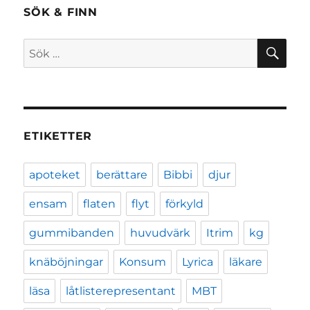
SÖK & FINN
SÖ
Sök
efter:
ETIKETTER
apoteket
berättare
Bibbi
djur
ensam
flaten
flyt
förkyld
gummibanden
huvudvärk
Itrim
kg
knäböjningar
Konsum
Lyrica
läkare
läsa
låtlisterepresentant
MBT