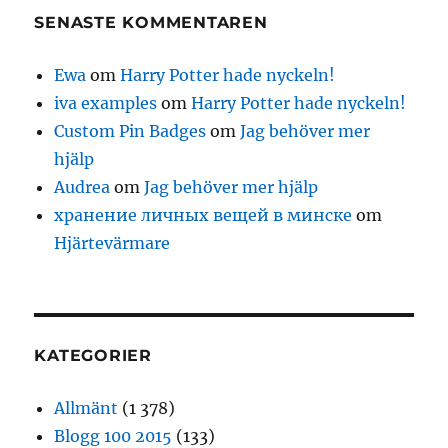
SENASTE KOMMENTAREN
Ewa
om
Harry Potter hade nyckeln!
iva examples
om
Harry Potter hade nyckeln!
Custom Pin Badges
om
Jag behöver mer
hjälp
Audrea
om
Jag behöver mer hjälp
хранение личных вещей в минске
om
Hjärtevärmare
KATEGORIER
Allmänt
(1 378)
Blogg 100 2015
(133)