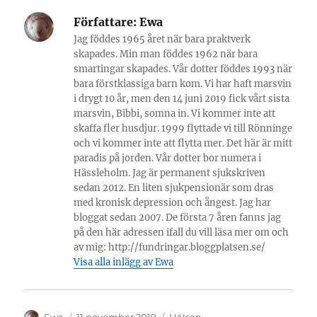
Författare:
Ewa
Jag föddes 1965 året när bara praktverk
skapades. Min man föddes 1962 när bara
smartingar skapades. Vår dotter föddes 1993 när
bara förstklassiga barn kom. Vi har haft marsvin
i drygt 10 år, men den 14 juni 2019 fick vårt sista
marsvin, Bibbi, somna in. Vi kommer inte att
skaffa fler husdjur. 1999 flyttade vi till Rönninge
och vi kommer inte att flytta mer. Det här är mitt
paradis på jorden. Vår dotter bor numera i
Hässleholm. Jag är permanent sjukskriven
sedan 2012. En liten sjukpensionär som dras
med kronisk depression och ångest. Jag har
bloggat sedan 2007. De första 7 åren fanns jag
på den här adressen ifall du vill läsa mer om och
av mig: http://fundringar.bloggplatsen.se/
Visa alla inlägg av Ewa
Författare
Publicerat
Kategorier