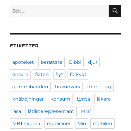
SÖ
Sök
efter:
ETIKETTER
apoteket
berättare
Bibbi
djur
ensam
flaten
flyt
förkyld
gummibanden
huvudvärk
Itrim
kg
knäböjningar
Konsum
Lyrica
läkare
läsa
låtlisterepresentant
MBT
MBT-skorna
mediciner
Mio
mobilen