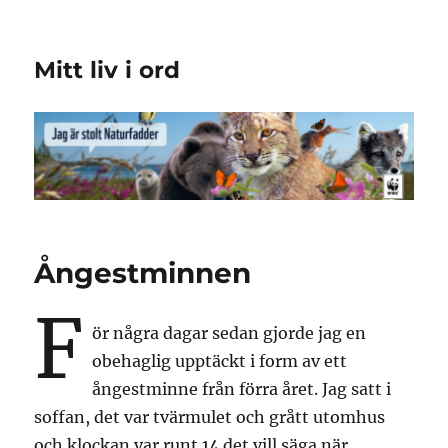
Mitt liv i ord
Ångestminnen
F
ör några dagar sedan gjorde jag en
obehaglig upptäckt i form av ett
ångestminne från förra året. Jag satt i
soffan, det var tvärmulet och grått utomhus
och klockan var runt 14 det vill säga när