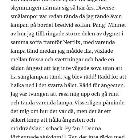
skymningen närmar sig så här års. Diverse
smålampor var redan tända då jag tände även
lampan på bordet bredvid soffan. Pang! Minnet
av hur jag tillbringade större delen av dygnet i
samma soffa framför Netflix, med varenda
lampa tänd medan jag mådde illa, växlade
mellan frossa och svettningar och hade en
sådan ångest att jag inte vågade sova utan att
ha sänglampan tänd. Jag blev rädd! Rädd för att
halka ned i det svarta hålet. Rädd för ångesten.
Jag var tvungen att resa mig upp och gå runt
och tända varenda lampa. Visserligen påminde
det mig om hur det var då, men det är ett
säkert knep att hålla ångesten och
mörkrädslan i schack. Fy fan!! Denna
förbannade sjukdom!!! Kan det inte räcka med