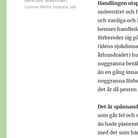
berättare
,
Bokbörsen
,
Handlingen utsp
Connie Willis
,
historia
,
vår
universitet och 
och vanliga och Ki
hennes handledar
förbereder sig på
tidens sjukdomar
århundradet) hur
noggranna beräk
än en gång innan
noggranna förbere
det år då pesten
Det är spännande
som går fel och
än hade planerat
med det som hän