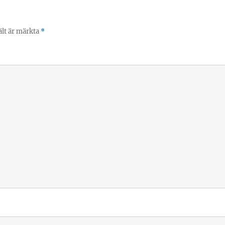
ält är märkta
*