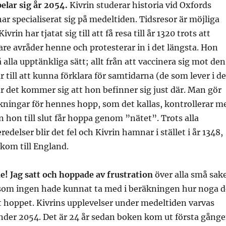
elar sig år 2054.
Kivrin studerar historia vid Oxfords
har specialiserat sig på medeltiden. Tidsresor är möjliga
vrin har tjatat sig till att få resa till år 1320 trots att
e avråder henne och protesterar in i det längsta. Hon
 alla upptänkliga sätt; allt från att vaccinera sig mot den
 till att kunna förklara för samtidarna (de som lever i de
 det kommer sig att hon befinner sig just där. Man gör
ningar för hennes hopp, som det kallas, kontrollerar m
 hon till slut får hoppa genom ”nätet”. Trots alla
delser blir det fel och Kivrin hamnar i stället i år 1348,
 kom till England.
! Jag satt och hoppade av frustration
över alla små sak
 som ingen hade kunnat ta med i beräkningen hur noga d
 hoppet. Kivrins upplevelser under medeltiden varvas
der 2054. Det är 24 år sedan boken kom ut första gång