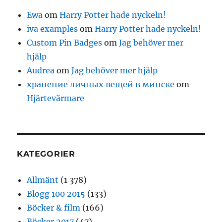
Ewa
om
Harry Potter hade nyckeln!
iva examples
om
Harry Potter hade nyckeln!
Custom Pin Badges
om
Jag behöver mer
hjälp
Audrea
om
Jag behöver mer hjälp
хранение личных вещей в минске
om
Hjärtevärmare
KATEGORIER
Allmänt
(1 378)
Blogg 100 2015
(133)
Böcker & film
(166)
Böcker 2017
(47)