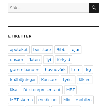
SÖ
Sök
efter:
ETIKETTER
apoteket
berättare
Bibbi
djur
ensam
flaten
flyt
förkyld
gummibanden
huvudvärk
Itrim
kg
knäböjningar
Konsum
Lyrica
läkare
läsa
låtlisterepresentant
MBT
MBT-skorna
mediciner
Mio
mobilen