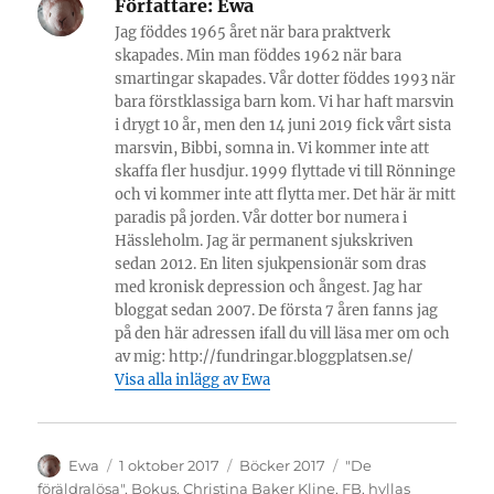
Författare:
Ewa
Jag föddes 1965 året när bara praktverk
skapades. Min man föddes 1962 när bara
smartingar skapades. Vår dotter föddes 1993 när
bara förstklassiga barn kom. Vi har haft marsvin
i drygt 10 år, men den 14 juni 2019 fick vårt sista
marsvin, Bibbi, somna in. Vi kommer inte att
skaffa fler husdjur. 1999 flyttade vi till Rönninge
och vi kommer inte att flytta mer. Det här är mitt
paradis på jorden. Vår dotter bor numera i
Hässleholm. Jag är permanent sjukskriven
sedan 2012. En liten sjukpensionär som dras
med kronisk depression och ångest. Jag har
bloggat sedan 2007. De första 7 åren fanns jag
på den här adressen ifall du vill läsa mer om och
av mig: http://fundringar.bloggplatsen.se/
Visa alla inlägg av Ewa
Författare
Publicerat
Kategorier
Etiketter
Ewa
1 oktober 2017
Böcker 2017
"De
den
föräldralösa"
,
Bokus
,
Christina Baker Kline
,
FB
,
hyllas