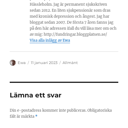
Hässleholm. Jag är permanent sjukskriven
sedan 2012. En liten sjukpensionär som dras
med kronisk depression och ångest. Jag har
bloggat sedan 2007. De första 7 åren fanns jag
på den här adressen ifall du vill läsa mer om och
av mig: http://fundringar.bloggplatsen.se/
Visa alla inlägg av Ewa
Författare
Publicerat
Kategorier
Ewa
11 januari 2023
Allmänt
den
Lämna ett svar
Din e-postadress kommer inte publiceras.
Obligatoriska
fält är märkta
*