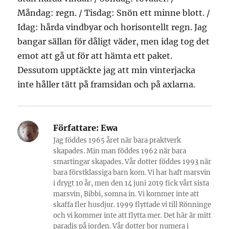
Måndag: regn. / Tisdag: Snön ett minne blott. /
Idag: hårda vindbyar och horisontellt regn. Jag
bangar sällan för dåligt väder, men idag tog det
emot att gå ut för att hämta ett paket.
Dessutom upptäckte jag att min vinterjacka
inte håller tätt på framsidan och på axlarna.
Författare:
Ewa
Jag föddes 1965 året när bara praktverk
skapades. Min man föddes 1962 när bara
smartingar skapades. Vår dotter föddes 1993 när
bara förstklassiga barn kom. Vi har haft marsvin
i drygt 10 år, men den 14 juni 2019 fick vårt sista
marsvin, Bibbi, somna in. Vi kommer inte att
skaffa fler husdjur. 1999 flyttade vi till Rönninge
och vi kommer inte att flytta mer. Det här är mitt
paradis på jorden. Vår dotter bor numera i