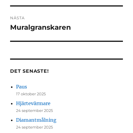
NÄSTA
Muralgranskaren
Nästa
inlägg:
DET SENASTE!
Paus
17 oktober 2025
Hjärtevärmare
24 september 2025
Diamantmålning
24 september 2025