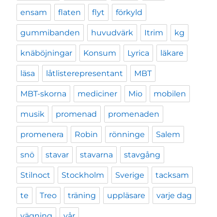
ensam
flaten
flyt
förkyld
gummibanden
huvudvärk
Itrim
kg
knäböjningar
Konsum
Lyrica
läkare
läsa
låtlisterepresentant
MBT
MBT-skorna
mediciner
Mio
mobilen
musik
promenad
promenaden
promenera
Robin
rönninge
Salem
snö
stavar
stavarna
stavgång
Stilnoct
Stockholm
Sverige
tacksam
te
Treo
träning
uppläsare
varje dag
vägning
vår