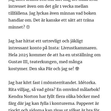
intresset även om det går 1 vecka mellan
tillfällena. Jag lyckas även minnas vad boken
handlar om. Det är kanske ett sätt att träna
minnet? 🤨
Jag har hittat ett urtrevligt och jäkligt
intressant konto på Insta: Livrustkammaren.
Hela 2025 kommer de att ha en utställning om
Gustav III, teaterkungen, med många
kostymer. Den ska Pär och jag se! 🤓
Jag har kört fast i mönsterritandet. Idétorka.
Rita villjag, så vad göra? En omvänd målarbok!
Kendra Norton har fyllt flera olika böcker med
färg där jag kan fylla i konturerna. Papperet är
tjockt och sidorna kan rivas ut vilket är bra för