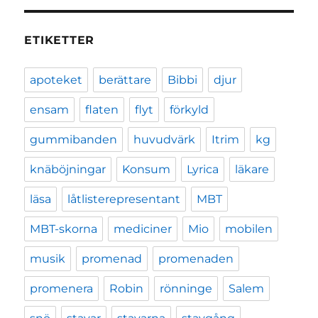
ETIKETTER
apoteket
berättare
Bibbi
djur
ensam
flaten
flyt
förkyld
gummibanden
huvudvärk
Itrim
kg
knäböjningar
Konsum
Lyrica
läkare
läsa
låtlisterepresentant
MBT
MBT-skorna
mediciner
Mio
mobilen
musik
promenad
promenaden
promenera
Robin
rönninge
Salem