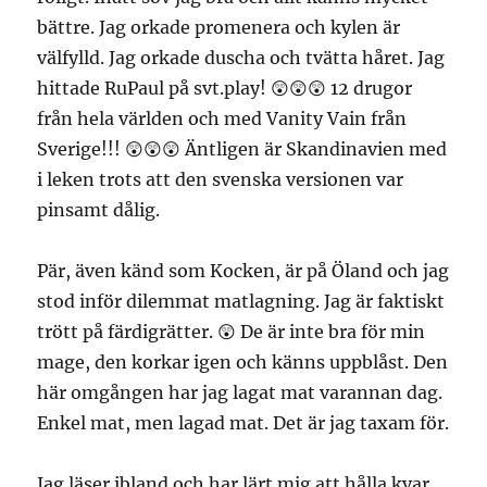
bättre. Jag orkade promenera och kylen är
välfylld. Jag orkade duscha och tvätta håret. Jag
hittade RuPaul på svt.play! 😲😲😲 12 drugor
från hela världen och med Vanity Vain från
Sverige!!! 😲😲😲 Äntligen är Skandinavien med
i leken trots att den svenska versionen var
pinsamt dålig.
Pär, även känd som Kocken, är på Öland och jag
stod inför dilemmat matlagning. Jag är faktiskt
trött på färdigrätter. 😲 De är inte bra för min
mage, den korkar igen och känns uppblåst. Den
här omgången har jag lagat mat varannan dag.
Enkel mat, men lagad mat. Det är jag taxam för.
Jag läser ibland och har lärt mig att hålla kvar