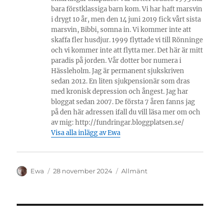
bara förstklassiga barn kom. Vi har haft marsvin
i drygt 10 år, men den 14 juni 2019 fick vårt sista
marsvin, Bibbi, somna in. Vi kommer inte att
skaffa fler husdjur. 1999 flyttade vi till Rönninge
och vi kommer inte att flytta mer. Det här är mitt
paradis på jorden. Vår dotter bor numera i
Hässleholm. Jag är permanent sjukskriven
sedan 2012. En liten sjukpensionär som dras
med kronisk depression och ångest. Jag har
bloggat sedan 2007. De första 7 åren fanns jag
på den här adressen ifall du vill läsa mer om och
av mig: http://fundringar.bloggplatsen.se/
Visa alla inlägg av Ewa
Författare
Publicerat
Kategorier
Ewa
28 november 2024
Allmänt
den