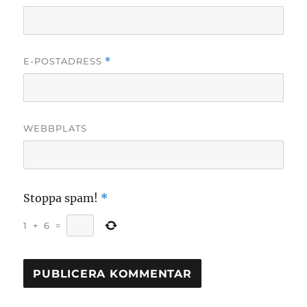
E-POSTADRESS
*
WEBBPLATS
Stoppa spam!
*
1
+
6
=