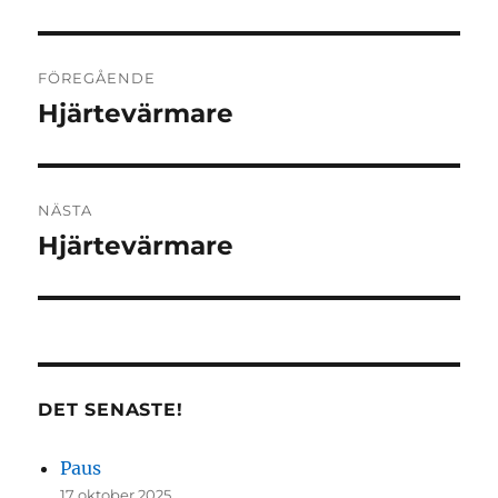
Inläggsnavigering
FÖREGÅENDE
Hjärtevärmare
Föregående
inlägg:
NÄSTA
Hjärtevärmare
Nästa
inlägg:
DET SENASTE!
Paus
17 oktober 2025