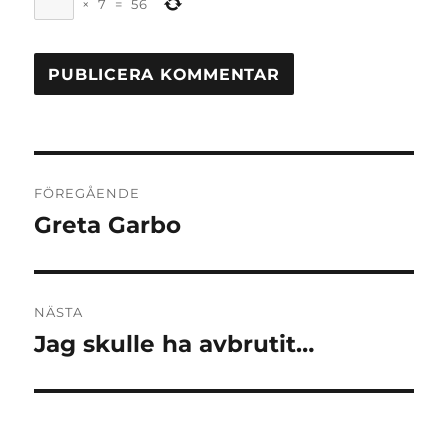
×
7
=
56
Inläggsnavigering
FÖREGÅENDE
Greta Garbo
Föregående
inlägg:
NÄSTA
Jag skulle ha avbrutit…
Nästa
inlägg: