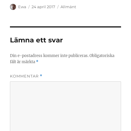
Författare
Publicerat
Kategorier
Ewa
24 april 2017
Allmänt
den
Lämna ett svar
Din e-postadress kommer inte publiceras.
Obligatoriska
fält är märkta
*
KOMMENTAR
*