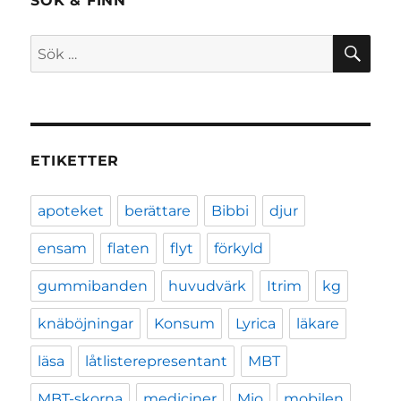
SÖK & FINN
SÖ
Sök
efter:
ETIKETTER
apoteket
berättare
Bibbi
djur
ensam
flaten
flyt
förkyld
gummibanden
huvudvärk
Itrim
kg
knäböjningar
Konsum
Lyrica
läkare
läsa
låtlisterepresentant
MBT
MBT-skorna
mediciner
Mio
mobilen