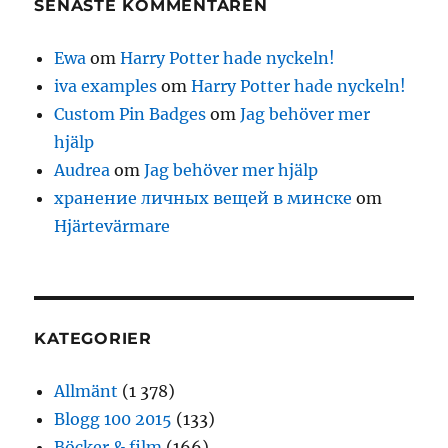
SENASTE KOMMENTAREN
Ewa
om
Harry Potter hade nyckeln!
iva examples
om
Harry Potter hade nyckeln!
Custom Pin Badges
om
Jag behöver mer
hjälp
Audrea
om
Jag behöver mer hjälp
хранение личных вещей в минске
om
Hjärtevärmare
KATEGORIER
Allmänt
(1 378)
Blogg 100 2015
(133)
Böcker & film
(166)