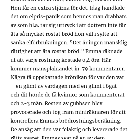
Hon får en extra stjärna för det. Idag handlade
det om elpris-panik som hennes man drabbats
av som bl.a. tar sig uttryck i att dottern inte får
äta så mycket rostat bröd hon vill i syfte att
sänka elförbrukningen. ”Det är ingen mänsklig
rättighet att äta rostat bröd!” Emma räknade
ut att varje rostning kostade 0,4 öre. Här
kommer mansplainandet in. 79 kommentarer.
Några få uppskattade krönikan för var den var
– en glimt av vardagen med en glimt i ögat –
och dit hörde de få kvinnor som kommenterat
och 2-3 män. Resten av gubbsen blev
provocerade och tog fram miniräknaren för att
kontrollera Emmas brödrostningsberäkning.
De ansåg att den var felaktig och levererade det
rätta svaret. Emmas svar på en av dem