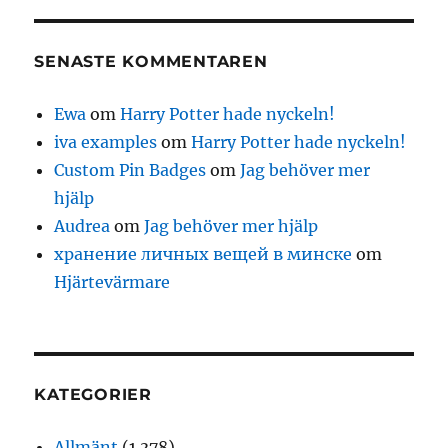
SENASTE KOMMENTAREN
Ewa
om
Harry Potter hade nyckeln!
iva examples
om
Harry Potter hade nyckeln!
Custom Pin Badges
om
Jag behöver mer
hjälp
Audrea
om
Jag behöver mer hjälp
хранение личных вещей в минске
om
Hjärtevärmare
KATEGORIER
Allmänt
(1 378)