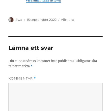
Visa alla inlägg av Ewa
Författare
Publicerat
Kategorier
Ewa
15 september 2022
Allmänt
den
Lämna ett svar
Din e-postadress kommer inte publiceras.
Obligatoriska
fält är märkta
*
KOMMENTAR
*