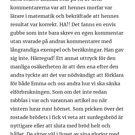
kommentarerna var att hennes morfar var
lärare i matematik och bekräftade att hennes
resultat var korrekt. HA!! Det fanns en envis
gubbe som inte bara skrev en egen kommentar
utan svarade på andras kommentarer med
långrandiga exempel och beräkningar. Han gav
sig inte. Härregud! Ett annat uttryck för den
manliga osäkerheten är att den ena efter den
andra tyckte att det var nödvändigt att förklara
för både Emma och oss andra hur vi ska sänka
elförbrukningen. Som om det inte redan
rabblas i var och varannan artikel nu när
vintern lurar runt hörnet. Som pricken över det
rostade brödets i fick vi veta att surdegsbröd är
nyttigare eller att sluta med bröd helt och
hållet. De sitter väl i ljuset av sina glorior med