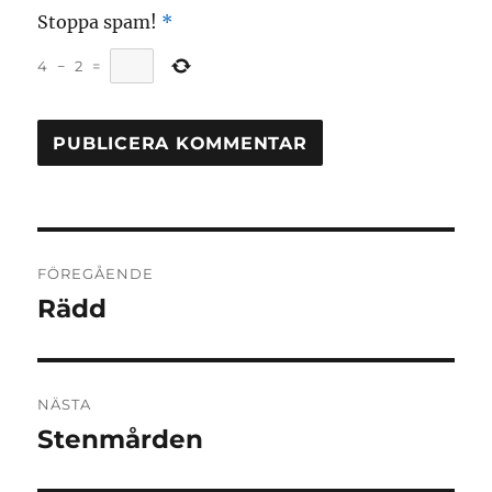
Stoppa spam!
*
4
−
2
=
Inläggsnavigering
FÖREGÅENDE
Rädd
Föregående
inlägg:
NÄSTA
Stenmården
Nästa
inlägg: