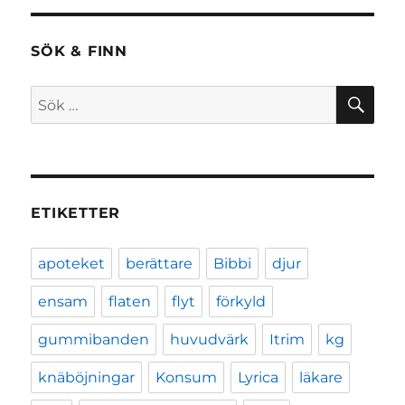
SÖK & FINN
SÖ
Sök
efter:
ETIKETTER
apoteket
berättare
Bibbi
djur
ensam
flaten
flyt
förkyld
gummibanden
huvudvärk
Itrim
kg
knäböjningar
Konsum
Lyrica
läkare