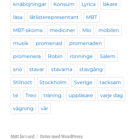
knäböjningar
Konsum
Lyrica
läkare
läsa
låtlisterepresentant
MBT
MBT-skorna
mediciner
Mio
mobilen
musik
promenad
promenaden
promenera
Robin
rönninge
Salem
snö
stavar
stavarna
stavgång
Stilnoct
Stockholm
Sverige
tacksam
te
Treo
träning
uppläsare
varje dag
vägning
vår
Mitt liv i ord
Drivs med WordPress