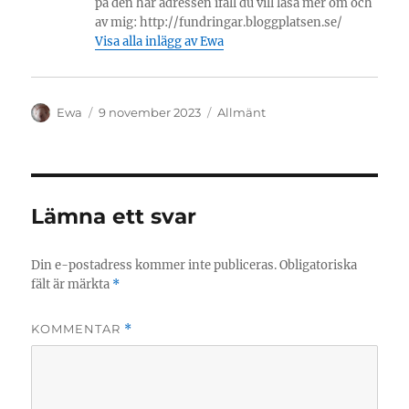
på den här adressen ifall du vill läsa mer om och
av mig: http://fundringar.bloggplatsen.se/
Visa alla inlägg av Ewa
Författare
Publicerat
Kategorier
Ewa
9 november 2023
Allmänt
den
Lämna ett svar
Din e-postadress kommer inte publiceras.
Obligatoriska
fält är märkta
*
KOMMENTAR
*