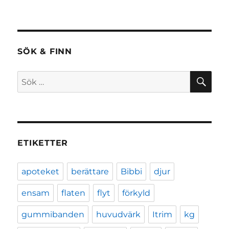
SÖK & FINN
SÖ
Sök
efter:
ETIKETTER
apoteket
berättare
Bibbi
djur
ensam
flaten
flyt
förkyld
gummibanden
huvudvärk
Itrim
kg