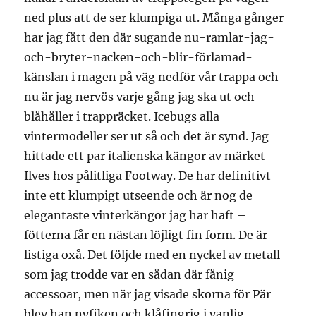
ned plus att de ser klumpiga ut. Många gånger
har jag fått den där sugande nu-ramlar-jag-
och-bryter-nacken-och-blir-förlamad-
känslan i magen på väg nedför vår trappa och
nu är jag nervös varje gång jag ska ut och
blåhåller i trappräcket. Icebugs alla
vintermodeller ser ut så och det är synd. Jag
hittade ett par italienska kängor av märket
Ilves hos pålitliga Footway. De har definitivt
inte ett klumpigt utseende och är nog de
elegantaste vinterkängor jag har haft –
fötterna får en nästan löjligt fin form. De är
listiga oxå. Det följde med en nyckel av metall
som jag trodde var en sådan där fånig
accessoar, men när jag visade skorna för Pär
blev han nyfiken och klåfingrig i vanlig