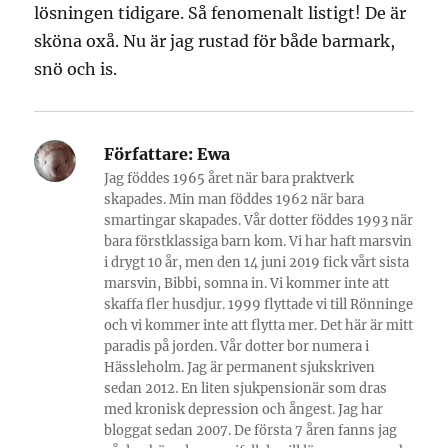
lösningen tidigare. Så fenomenalt listigt! De är
sköna oxå. Nu är jag rustad för både barmark,
snö och is.
Författare:
Ewa
Jag föddes 1965 året när bara praktverk
skapades. Min man föddes 1962 när bara
smartingar skapades. Vår dotter föddes 1993 när
bara förstklassiga barn kom. Vi har haft marsvin
i drygt 10 år, men den 14 juni 2019 fick vårt sista
marsvin, Bibbi, somna in. Vi kommer inte att
skaffa fler husdjur. 1999 flyttade vi till Rönninge
och vi kommer inte att flytta mer. Det här är mitt
paradis på jorden. Vår dotter bor numera i
Hässleholm. Jag är permanent sjukskriven
sedan 2012. En liten sjukpensionär som dras
med kronisk depression och ångest. Jag har
bloggat sedan 2007. De första 7 åren fanns jag