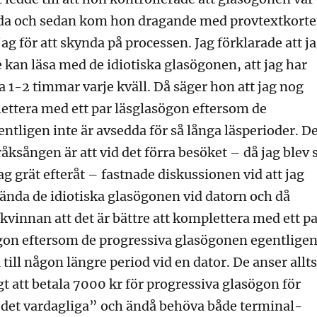
lda och sedan kom hon dragande med provtextkorte
g för att skynda på processen. Jag förklarade att j
e kan läsa med de idiotiska glasögonen, att jag har
sa 1-2 timmar varje kväll. Då säger hon att jag nog
ttera med ett par läsglasögon eftersom de
ntligen inte är avsedda för så långa läsperioder. D
råksången är att vid det förra besöket – då jag blev 
jag grät efteråt – fastnade diskussionen vid att jag
ända de idiotiska glasögonen vid datorn och då
kvinnan att det är bättre att komplettera med ett p
on eftersom de progressiva glasögonen egentlige
 till någon längre period vid en dator. De anser allt
igt att betala 7000 kr för progressiva glasögon för
det vardagliga” och ändå behöva både terminal-