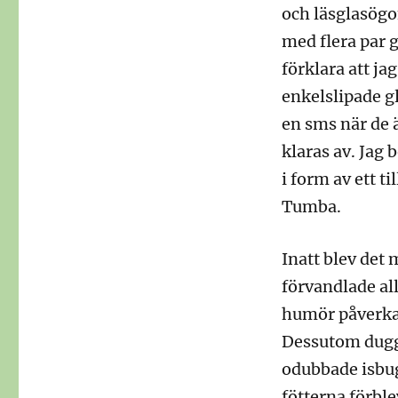
och läsglasögo
med flera par 
förklara att ja
enkelslipade g
en sms när de 
klaras av. Jag 
i form av ett t
Tumba.
Inatt blev det
förvandlade allt
humör påverkas
Dessutom duggr
odubbade isbug
fötterna förbl