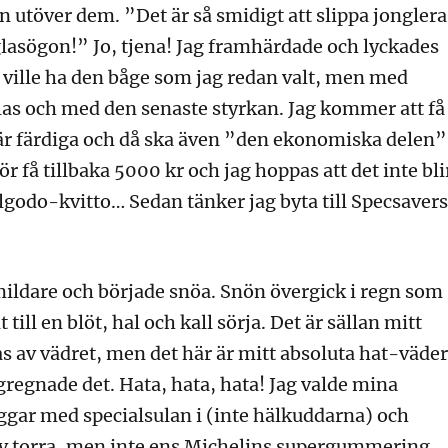
n utöver dem. ”Det är så smidigt att slippa jonglera
glasögon!” Jo, tjena! Jag framhärdade och lyckades
g ville ha den båge som jag redan valt, men med
las och med den senaste styrkan. Jag kommer att få
är färdiga och då ska även ”den ekonomiska delen”
bör få tillbaka 5000 kr och jag hoppas att det inte bli
illgodo-kvitto… Sedan tänker jag byta till Specsavers
 mildare och började snöa. Snön övergick i regn som
 till en blöt, hal och kall sörja. Det är sällan mitt
 av vädret, men det här är mitt absoluta hat-väder
egnade det. Hata, hata, hata! Jag valde mina
gar med specialsulan i (inte hälkuddarna) och
ev torra, men inte ens Michelins supergummering