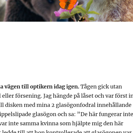
a vägen till optikern idag igen.
Tågen gick utan
eller försening. Jag hängde på låset och var först i
ill disken med mina 2 glasögonfodral innehållande
rippelslipade glasögon och sa: ”De här fungerar int
 var inte samma kvinna som hjälpte mig den här
ledde till att hon kontrollerade att glasögonen var