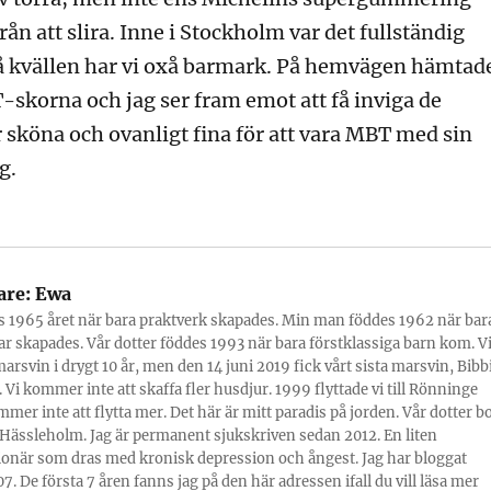
ån att slira. Inne i Stockholm var det fullständig
å kvällen har vi oxå barmark. På hemvägen hämtad
-skorna och jag ser fram emot att få inviga de
 sköna och ovanligt fina för att vara MBT med sin
g.
are:
Ewa
s 1965 året när bara praktverk skapades. Min man föddes 1962 när bar
r skapades. Vår dotter föddes 1993 när bara förstklassiga barn kom. V
marsvin i drygt 10 år, men den 14 juni 2019 fick vårt sista marsvin, Bibbi
 Vi kommer inte att skaffa fler husdjur. 1999 flyttade vi till Rönninge
mmer inte att flytta mer. Det här är mitt paradis på jorden. Vår dotter b
Hässleholm. Jag är permanent sjukskriven sedan 2012. En liten
onär som dras med kronisk depression och ångest. Jag har bloggat
7. De första 7 åren fanns jag på den här adressen ifall du vill läsa mer