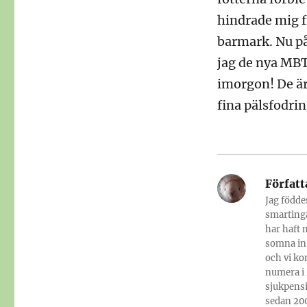
hindrade mig fr
barmark. Nu p
jag de nya MBT
imorgon! De är
fina pälsfodrin
Författ
Jag födde
smartinga
har haft 
somna in.
och vi ko
numera i 
sjukpensi
sedan 200