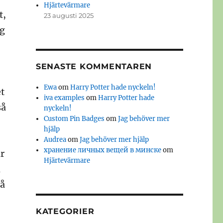
Hjärtevärmare
t,
23 augusti 2025
ag
SENASTE KOMMENTAREN
Ewa
om
Harry Potter hade nyckeln!
et
iva examples
om
Harry Potter hade
så
nyckeln!
Custom Pin Badges
om
Jag behöver mer
hjälp
Audrea
om
Jag behöver mer hjälp
хранение личных вещей в минске
om
ar
Hjärtevärmare
n
så
KATEGORIER