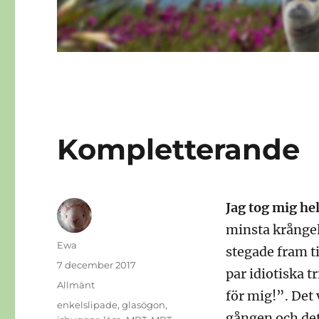
Kompletterande
Jag tog mig hel
minsta krångel 
Författare
Ewa
stegade fram t
Publicerat
7 december 2017
par idiotiska t
den
Kategorier
Allmänt
för mig!”. Det
Etiketter
enkelslipade
,
glasögon
,
gången och det 