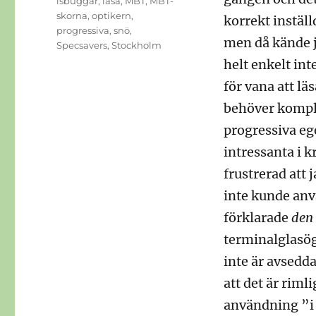
isbuggar
,
läsa
,
MBT
,
MBT-
skorna
,
optikern
,
korrekt instäl
progressiva
,
snö
,
men då kände ja
Specsavers
,
Stockholm
helt enkelt int
för vana att lä
behöver komple
progressiva ege
intressanta i k
frustrerad att 
inte kunde anv
förklarade
den
terminalglasög
inte är avsedda
att det är riml
användning ”i 