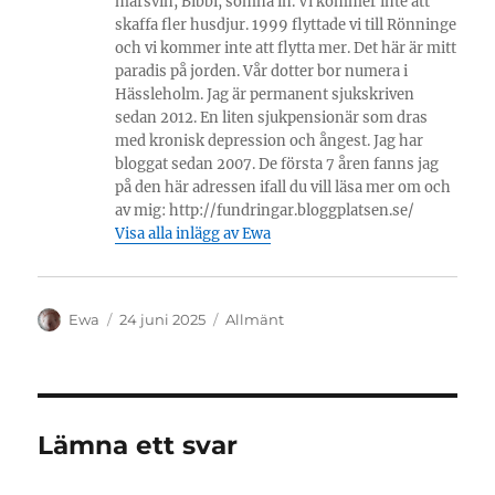
marsvin, Bibbi, somna in. Vi kommer inte att
skaffa fler husdjur. 1999 flyttade vi till Rönninge
och vi kommer inte att flytta mer. Det här är mitt
paradis på jorden. Vår dotter bor numera i
Hässleholm. Jag är permanent sjukskriven
sedan 2012. En liten sjukpensionär som dras
med kronisk depression och ångest. Jag har
bloggat sedan 2007. De första 7 åren fanns jag
på den här adressen ifall du vill läsa mer om och
av mig: http://fundringar.bloggplatsen.se/
Visa alla inlägg av Ewa
Författare
Publicerat
Kategorier
Ewa
24 juni 2025
Allmänt
den
Lämna ett svar