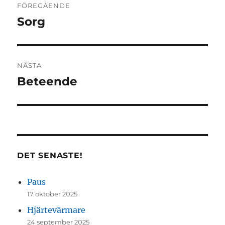
FÖREGÅENDE
Sorg
Föregående
inlägg:
NÄSTA
Beteende
Nästa
inlägg:
DET SENASTE!
Paus
17 oktober 2025
Hjärtevärmare
24 september 2025