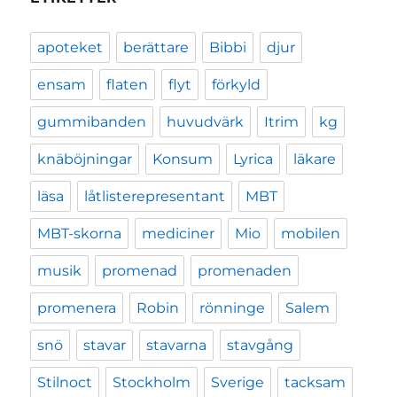
apoteket
berättare
Bibbi
djur
ensam
flaten
flyt
förkyld
gummibanden
huvudvärk
Itrim
kg
knäböjningar
Konsum
Lyrica
läkare
läsa
låtlisterepresentant
MBT
MBT-skorna
mediciner
Mio
mobilen
musik
promenad
promenaden
promenera
Robin
rönninge
Salem
snö
stavar
stavarna
stavgång
Stilnoct
Stockholm
Sverige
tacksam