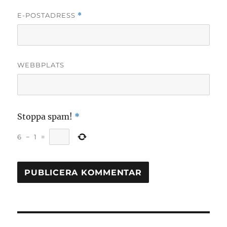
E-POSTADRESS
*
WEBBPLATS
Stoppa spam!
*
6
−
1
=
Inläggsnavigering