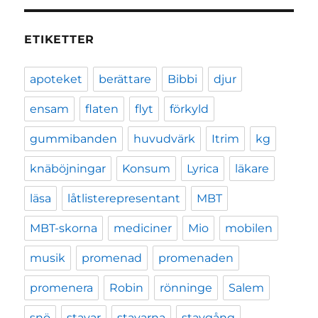
ETIKETTER
apoteket
berättare
Bibbi
djur
ensam
flaten
flyt
förkyld
gummibanden
huvudvärk
Itrim
kg
knäböjningar
Konsum
Lyrica
läkare
läsa
låtlisterepresentant
MBT
MBT-skorna
mediciner
Mio
mobilen
musik
promenad
promenaden
promenera
Robin
rönninge
Salem
snö
stavar
stavarna
stavgång