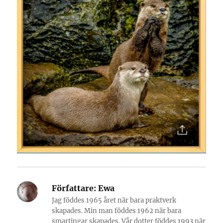
Författare:
Ewa
Jag föddes 1965 året när bara praktverk
skapades. Min man föddes 1962 när bara
smartingar skapades. Vår dotter föddes 1993 när