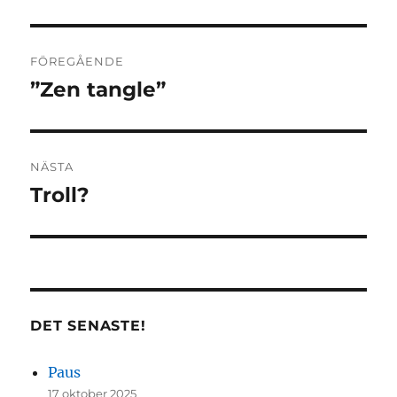
Inläggsnavigering
FÖREGÅENDE
”Zen tangle”
Föregående
inlägg:
NÄSTA
Troll?
Nästa
inlägg:
DET SENASTE!
Paus
17 oktober 2025