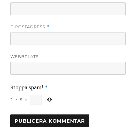
E-POSTADRESS
*
WEBBPLATS
Stoppa spam!
*
2
×
5
=