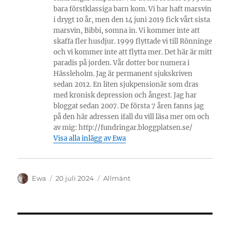
bara förstklassiga barn kom. Vi har haft marsvin
i drygt 10 år, men den 14 juni 2019 fick vårt sista
marsvin, Bibbi, somna in. Vi kommer inte att
skaffa fler husdjur. 1999 flyttade vi till Rönninge
och vi kommer inte att flytta mer. Det här är mitt
paradis på jorden. Vår dotter bor numera i
Hässleholm. Jag är permanent sjukskriven
sedan 2012. En liten sjukpensionär som dras
med kronisk depression och ångest. Jag har
bloggat sedan 2007. De första 7 åren fanns jag
på den här adressen ifall du vill läsa mer om och
av mig: http://fundringar.bloggplatsen.se/
Visa alla inlägg av Ewa
Författare
Publicerat
Kategorier
Ewa
20 juli 2024
Allmänt
den