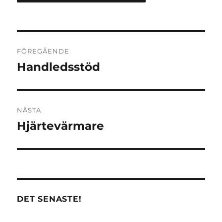
Inläggsnavigering
FÖREGÅENDE
Handledsstöd
Föregående
inlägg:
NÄSTA
Hjärtevärmare
Nästa
inlägg:
DET SENASTE!