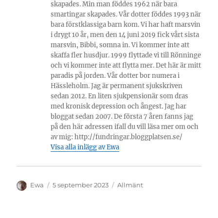
skapades. Min man föddes 1962 när bara
smartingar skapades. Vår dotter föddes 1993 när
bara förstklassiga barn kom. Vi har haft marsvin
i drygt 10 år, men den 14 juni 2019 fick vårt sista
marsvin, Bibbi, somna in. Vi kommer inte att
skaffa fler husdjur. 1999 flyttade vi till Rönninge
och vi kommer inte att flytta mer. Det här är mitt
paradis på jorden. Vår dotter bor numera i
Hässleholm. Jag är permanent sjukskriven
sedan 2012. En liten sjukpensionär som dras
med kronisk depression och ångest. Jag har
bloggat sedan 2007. De första 7 åren fanns jag
på den här adressen ifall du vill läsa mer om och
av mig: http://fundringar.bloggplatsen.se/
Visa alla inlägg av Ewa
Författare
Publicerat
Kategorier
Ewa
5 september 2023
Allmänt
den