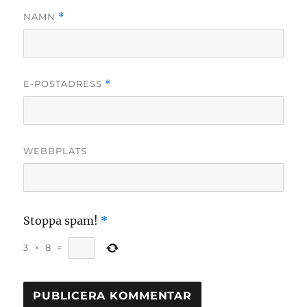
NAMN
*
E-POSTADRESS
*
WEBBPLATS
Stoppa spam!
*
3
×
8
=