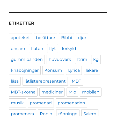
ETIKETTER
apoteket
berättare
Bibbi
djur
ensam
flaten
flyt
förkyld
gummibanden
huvudvärk
Itrim
kg
knäböjningar
Konsum
Lyrica
läkare
läsa
låtlisterepresentant
MBT
MBT-skorna
mediciner
Mio
mobilen
musik
promenad
promenaden
promenera
Robin
rönninge
Salem