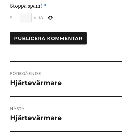
Stoppa spam!
*
9
+
=
18
Inläggsnavigering
FÖREGÅENDE
Hjärtevärmare
Föregående
inlägg:
NÄSTA
Hjärtevärmare
Nästa
inlägg: