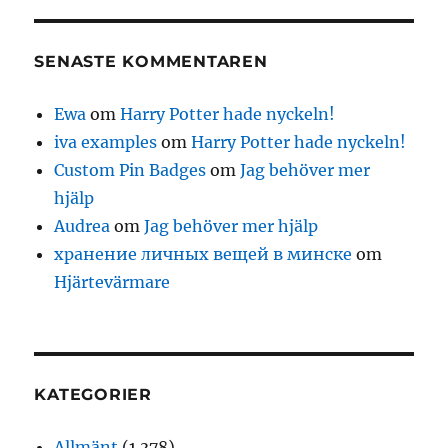
SENASTE KOMMENTAREN
Ewa
om
Harry Potter hade nyckeln!
iva examples
om
Harry Potter hade nyckeln!
Custom Pin Badges
om
Jag behöver mer
hjälp
Audrea
om
Jag behöver mer hjälp
хранение личных вещей в минске
om
Hjärtevärmare
KATEGORIER
Allmänt
(1 378)