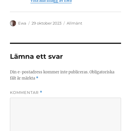
Visa alla inlägg av Ewa
Författare
Publicerat
Kategorier
Ewa
29 oktober 2023
Allmänt
den
Lämna ett svar
Din e-postadress kommer inte publiceras.
Obligatoriska
fält är märkta
*
KOMMENTAR
*