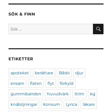
SÖK & FINN
SÖ
Sök
efter:
ETIKETTER
apoteket
berättare
Bibbi
djur
ensam
flaten
flyt
förkyld
gummibanden
huvudvärk
Itrim
kg
knäböjningar
Konsum
Lyrica
läkare