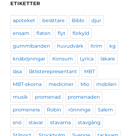
ETIKETTER
apoteket
berättare
Bibbi
djur
ensam
flaten
flyt
förkyld
gummibanden
huvudvärk
Itrim
kg
knäböjningar
Konsum
Lyrica
läkare
läsa
låtlisterepresentant
MBT
MBT-skorna
mediciner
Mio
mobilen
musik
promenad
promenaden
promenera
Robin
rönninge
Salem
snö
stavar
stavarna
stavgång
Stilnoct
Stockholm
Sverige
tacksam