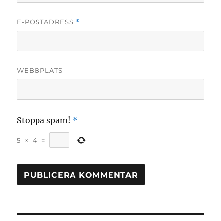
E-POSTADRESS
*
WEBBPLATS
Stoppa spam!
*
5
×
4
=