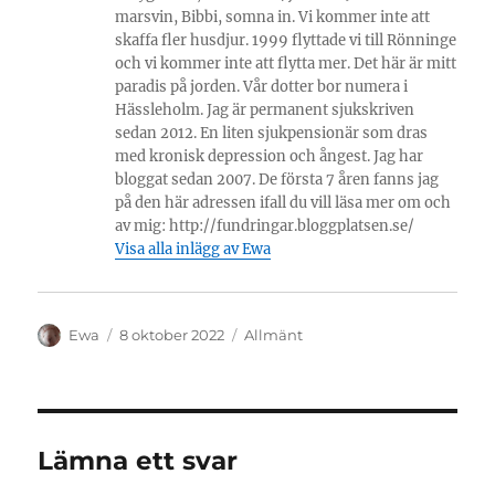
marsvin, Bibbi, somna in. Vi kommer inte att
skaffa fler husdjur. 1999 flyttade vi till Rönninge
och vi kommer inte att flytta mer. Det här är mitt
paradis på jorden. Vår dotter bor numera i
Hässleholm. Jag är permanent sjukskriven
sedan 2012. En liten sjukpensionär som dras
med kronisk depression och ångest. Jag har
bloggat sedan 2007. De första 7 åren fanns jag
på den här adressen ifall du vill läsa mer om och
av mig: http://fundringar.bloggplatsen.se/
Visa alla inlägg av Ewa
Författare
Publicerat
Kategorier
Ewa
8 oktober 2022
Allmänt
den
Lämna ett svar