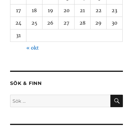
17
18
19
20
21
22
23
24
25
26
27
28
29
30
31
« okt
SÖK & FINN
SÖ
Sök
efter: