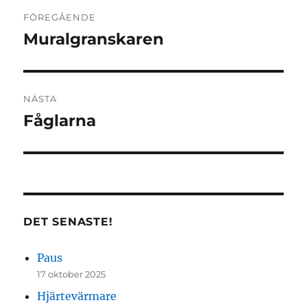
Inläggsnavigering
FÖREGÅENDE
Muralgranskaren
Föregående
inlägg:
NÄSTA
Fåglarna
Nästa
inlägg:
DET SENASTE!
Paus
17 oktober 2025
Hjärtevärmare