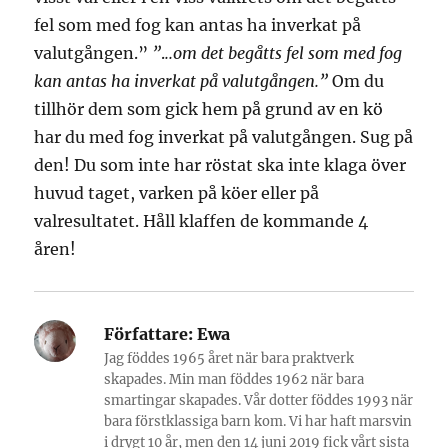
fel som med fog kan antas ha inverkat på
valutgången.”
”
.
..om det begåtts fel som med fog
kan antas ha inverkat på valutgången.”
Om du
tillhör dem som gick hem på grund av en kö
har du med fog inverkat på valutgången. Sug på
den! Du som inte har röstat ska inte klaga över
huvud taget, varken på köer eller på
valresultatet. Håll klaffen de kommande 4
åren!
Författare:
Ewa
Jag föddes 1965 året när bara praktverk
skapades. Min man föddes 1962 när bara
smartingar skapades. Vår dotter föddes 1993 när
bara förstklassiga barn kom. Vi har haft marsvin
i drygt 10 år, men den 14 juni 2019 fick vårt sista