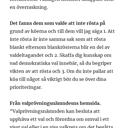
en överraskning.
Det fanns dem som valde att inte rösta på
grund av köerna och till dem vill jag säga 1. Att
inte rösta är inte samma sak som att rösta
blankt eftersom blankrösterna blir en del av
valdeltagandet och 2. Skaffa dig kunskap om
vad demokratiska val innebär, så du begriper
vikten av att rösta och 3. Om du inte pallar att
köa till något så viktigt bör du se över dina
prioriteringar.
Från valprövningsnämndesns hemsida.
”Valprövningsnämnden kan besluta att
upphäva ett val och förordna om omval i ett
visst val eller i en viss valkrets om det begåtts