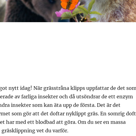
got nytt idag! När grässtråna klipps uppfattar de det so
ckerade av farliga insekter och då utsöndrar de ett enzym
ndra insekter som kan äta upp de första. Det är det
et som gör att det doftar nyklippt gräs. En somrig doft
ket har med ett blodbad att göra. Om du ser en massa
n gräsklippning vet du varför.