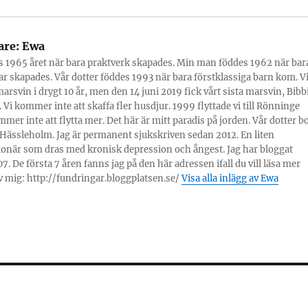
are:
Ewa
s 1965 året när bara praktverk skapades. Min man föddes 1962 när bar
r skapades. Vår dotter föddes 1993 när bara förstklassiga barn kom. V
marsvin i drygt 10 år, men den 14 juni 2019 fick vårt sista marsvin, Bibbi
 Vi kommer inte att skaffa fler husdjur. 1999 flyttade vi till Rönninge
mmer inte att flytta mer. Det här är mitt paradis på jorden. Vår dotter b
Hässleholm. Jag är permanent sjukskriven sedan 2012. En liten
onär som dras med kronisk depression och ångest. Jag har bloggat
7. De första 7 åren fanns jag på den här adressen ifall du vill läsa mer
 mig: http://fundringar.bloggplatsen.se/
Visa alla inlägg av Ewa