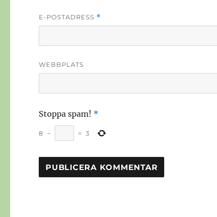
E-POSTADRESS
*
WEBBPLATS
Stoppa spam!
*
8
−
=
3