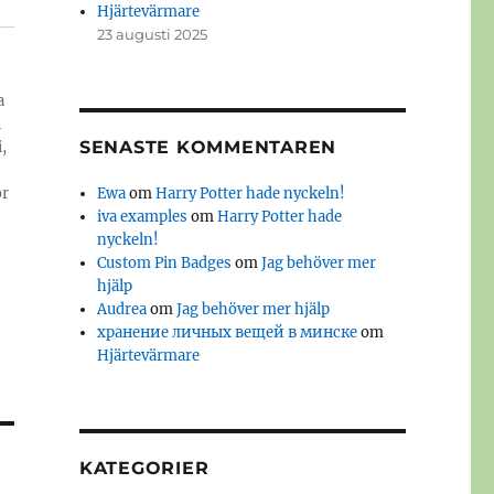
Hjärtevärmare
23 augusti 2025
a
i
SENASTE KOMMENTAREN
,
or
Ewa
om
Harry Potter hade nyckeln!
iva examples
om
Harry Potter hade
nyckeln!
Custom Pin Badges
om
Jag behöver mer
hjälp
Audrea
om
Jag behöver mer hjälp
хранение личных вещей в минске
om
Hjärtevärmare
KATEGORIER