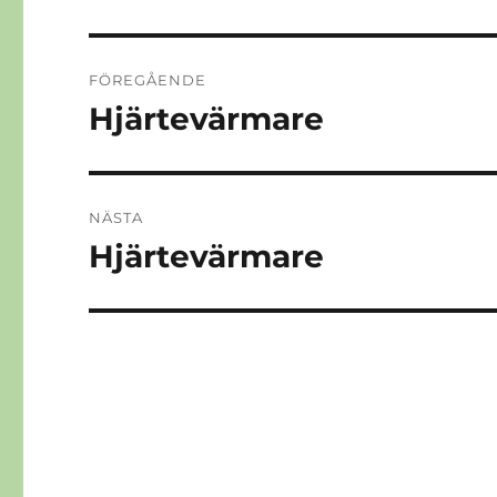
Inläggsnavigering
FÖREGÅENDE
Hjärtevärmare
Föregående
inlägg:
NÄSTA
Hjärtevärmare
Nästa
inlägg: