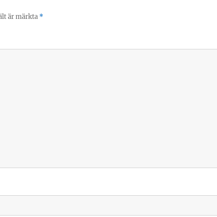
ält är märkta
*