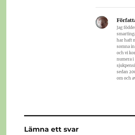
Författ
Jag födde
smartinga
har haft 
somna in.
och vi ko
numera i 
sjukpensi
sedan 200
om och av
Lämna ett svar