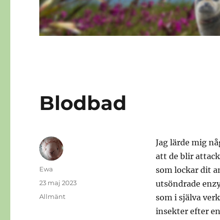
Blodbad
Jag lärde mig nå
att de blir atta
Författare
Ewa
som lockar dit a
Publicerat
23 maj 2023
utsöndrade enzym
den
Kategorier
Allmänt
som i själva ver
insekter efter e