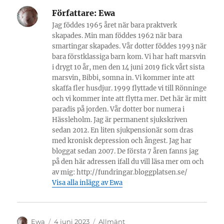
Författare:
Ewa
Jag föddes 1965 året när bara praktverk
skapades. Min man föddes 1962 när bara
smartingar skapades. Vår dotter föddes 1993 när
bara förstklassiga barn kom. Vi har haft marsvin
i drygt 10 år, men den 14 juni 2019 fick vårt sista
marsvin, Bibbi, somna in. Vi kommer inte att
skaffa fler husdjur. 1999 flyttade vi till Rönninge
och vi kommer inte att flytta mer. Det här är mitt
paradis på jorden. Vår dotter bor numera i
Hässleholm. Jag är permanent sjukskriven
sedan 2012. En liten sjukpensionär som dras
med kronisk depression och ångest. Jag har
bloggat sedan 2007. De första 7 åren fanns jag
på den här adressen ifall du vill läsa mer om och
av mig: http://fundringar.bloggplatsen.se/
Visa alla inlägg av Ewa
Författare
Publicerat
Kategorier
Ewa
4 juni 2023
Allmänt