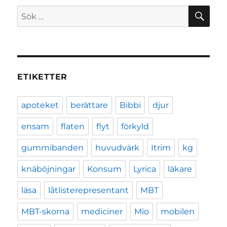
SÖ
Sök
efter:
ETIKETTER
apoteket
berättare
Bibbi
djur
ensam
flaten
flyt
förkyld
gummibanden
huvudvärk
Itrim
kg
knäböjningar
Konsum
Lyrica
läkare
läsa
låtlisterepresentant
MBT
MBT-skorna
mediciner
Mio
mobilen