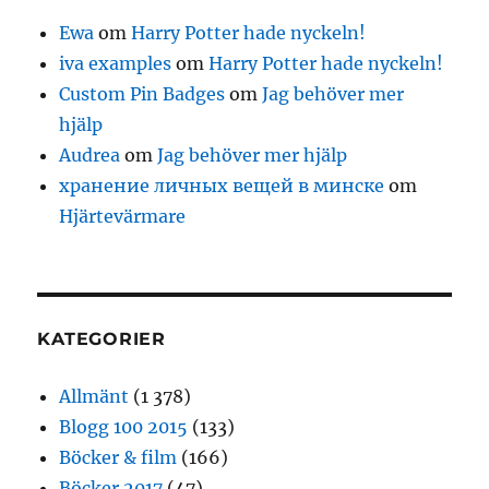
Ewa
om
Harry Potter hade nyckeln!
iva examples
om
Harry Potter hade nyckeln!
Custom Pin Badges
om
Jag behöver mer
hjälp
Audrea
om
Jag behöver mer hjälp
хранение личных вещей в минске
om
Hjärtevärmare
KATEGORIER
Allmänt
(1 378)
Blogg 100 2015
(133)
Böcker & film
(166)
Böcker 2017
(47)